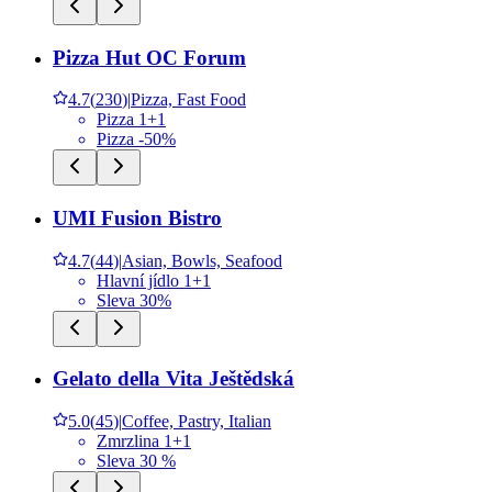
Pizza Hut OC Forum
4.7
(
230
)
|
Pizza, Fast Food
Pizza 1+1
Pizza -50%
UMI Fusion Bistro
4.7
(
44
)
|
Asian, Bowls, Seafood
Hlavní jídlo 1+1
Sleva 30%
Gelato della Vita Ještědská
5.0
(
45
)
|
Coffee, Pastry, Italian
Zmrzlina 1+1
Sleva 30 %