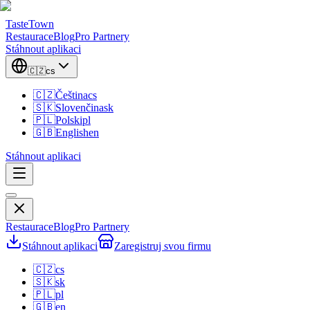
TasteTown
Restaurace
Blog
Pro Partnery
Stáhnout aplikaci
🇨🇿
cs
🇨🇿
Čeština
cs
🇸🇰
Slovenčina
sk
🇵🇱
Polski
pl
🇬🇧
English
en
Stáhnout aplikaci
Restaurace
Blog
Pro Partnery
Stáhnout aplikaci
Zaregistruj svou firmu
🇨🇿
cs
🇸🇰
sk
🇵🇱
pl
🇬🇧
en