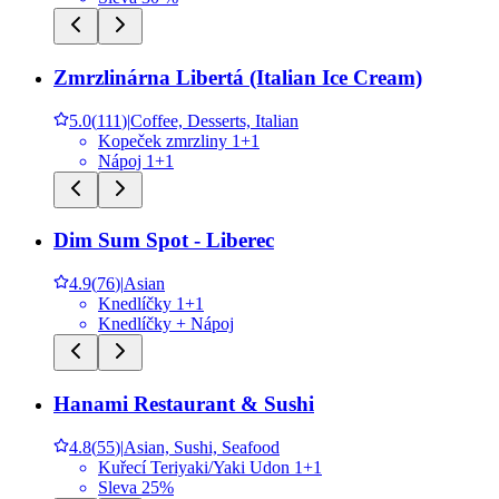
Zmrzlinárna Libertá (Italian Ice Cream)
5.0
(
111
)
|
Coffee, Desserts, Italian
Kopeček zmrzliny 1+1
Nápoj 1+1
Dim Sum Spot - Liberec
4.9
(
76
)
|
Asian
Knedlíčky 1+1
Knedlíčky + Nápoj
Hanami Restaurant & Sushi
4.8
(
55
)
|
Asian, Sushi, Seafood
Kuřecí Teriyaki/Yaki Udon 1+1
Sleva 25%