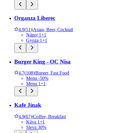
Organza Liberec
4.9
(
51
)
|
Asian, Beer, Cocktail
Nápoj 1+1
Gyoza 1+1
Burger King - OC Nisa
4.7
(
108
)
|
Burger, Fast Food
Menu -50%
Menu 1+1
Kafe Jinak
4.9
(
67
)
|
Coffee, Breakfast
Káva 1+1
Sleva 30%