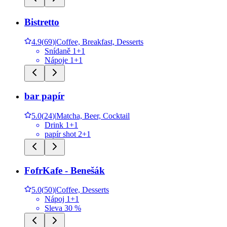
Bistretto
4.9
(
69
)
|
Coffee, Breakfast, Desserts
Snídaně 1+1
Nápoje 1+1
bar papír
5.0
(
24
)
|
Matcha, Beer, Cocktail
Drink 1+1
papír shot 2+1
FofrKafe - Benešák
5.0
(
50
)
|
Coffee, Desserts
Nápoj 1+1
Sleva 30 %