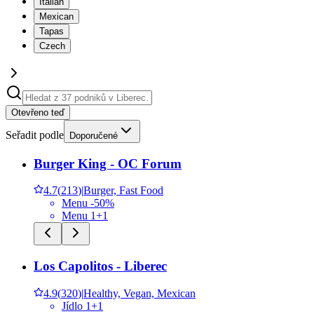
Italian
Mexican
Tapas
Czech
Otevřeno teď
Seřadit podle
Doporučené
Burger King - OC Forum
4.7
(
213
)
|
Burger, Fast Food
Menu -50%
Menu 1+1
Los Capolitos - Liberec
4.9
(
320
)
|
Healthy, Vegan, Mexican
Jídlo 1+1