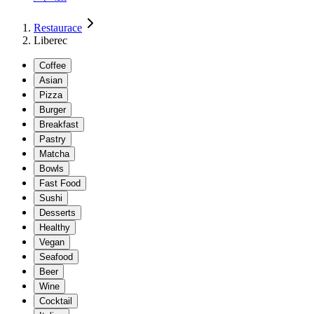
Restaurace
Liberec
Coffee
Asian
Pizza
Burger
Breakfast
Pastry
Matcha
Bowls
Fast Food
Sushi
Desserts
Healthy
Vegan
Seafood
Beer
Wine
Cocktail