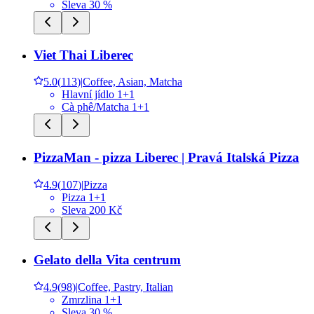
Sleva 30 %
Viet Thai Liberec
5.0
(
113
)
|
Coffee, Asian, Matcha
Hlavní jídlo 1+1
Cà phê/Matcha 1+1
PizzaMan - pizza Liberec | Pravá Italská Pizza
4.9
(
107
)
|
Pizza
Pizza 1+1
Sleva 200 Kč
Gelato della Vita centrum
4.9
(
98
)
|
Coffee, Pastry, Italian
Zmrzlina 1+1
Sleva 30 %