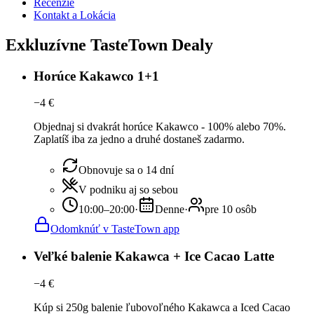
Recenzie
Kontakt a Lokácia
Exkluzívne TasteTown Dealy
Horúce Kakawco 1+1
−
4
€
Objednaj si dvakrát horúce Kakawco - 100% alebo 70%.
Zaplatíš iba za jedno a druhé dostaneš zadarmo.
Obnovuje sa o 14 dní
V podniku aj so sebou
10:00–20:00
·
Denne
·
pre 10 osôb
Odomknúť v TasteTown app
Veľké balenie Kakawca + Ice Cacao Latte
−
4
€
Kúp si 250g balenie ľubovoľného Kakawca a Iced Cacao