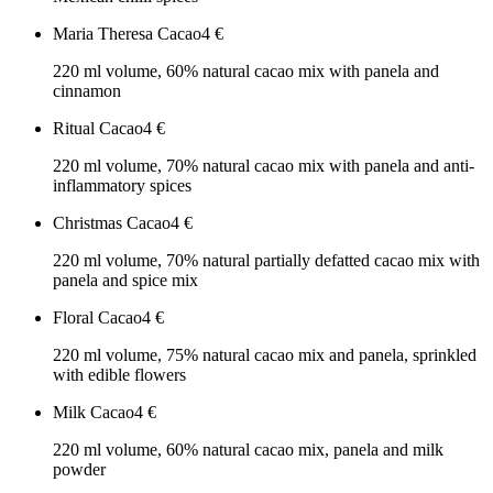
Maria Theresa Cacao
4
€
220 ml volume, 60% natural cacao mix with panela and
cinnamon
Ritual Cacao
4
€
220 ml volume, 70% natural cacao mix with panela and anti-
inflammatory spices
Christmas Cacao
4
€
220 ml volume, 70% natural partially defatted cacao mix with
panela and spice mix
Floral Cacao
4
€
220 ml volume, 75% natural cacao mix and panela, sprinkled
with edible flowers
Milk Cacao
4
€
220 ml volume, 60% natural cacao mix, panela and milk
powder