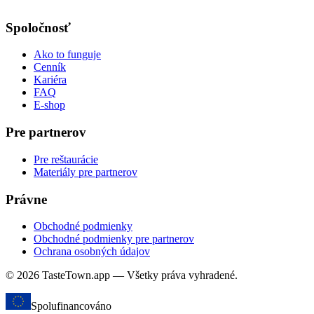
Spoločnosť
Ako to funguje
Cenník
Kariéra
FAQ
E-shop
Pre partnerov
Pre reštaurácie
Materiály pre partnerov
Právne
Obchodné podmienky
Obchodné podmienky pre partnerov
Ochrana osobných údajov
© 2026 TasteTown.app — Všetky práva vyhradené.
Spolufinancováno