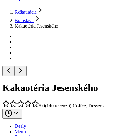
Reštaurácie
Bratislava
Kakaotéria Jesenského
Kakaotéria Jesenského
5.0
(
140
recenzií
)
·
Coffee, Desserts
Dealy
Menu