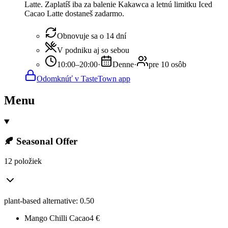
Latte. Zaplatíš iba za balenie Kakawca a letnú limitku Iced
Cacao Latte dostaneš zadarmo.
Obnovuje sa o 14 dní
V podniku aj so sebou
10:00–20:00
·
Denne
·
pre 10 osôb
Odomknúť v TasteTown app
Menu
🍂 Seasonal Offer
12 položiek
plant-based alternative: 0.50
Mango Chilli Cacao
4
€