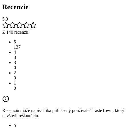
Recenzie
5.0
Z 140 recenzií
5
137
4
3
3
0
2
0
1
0
Recenziu môže napísať iba prihlásený používateľ TasteTown, ktorý
navštívil reštauráciu.
Y