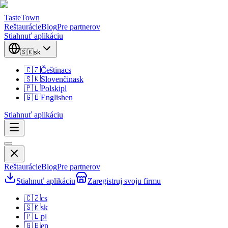
TasteTown
Reštaurácie
Blog
Pre partnerov
Stiahnuť aplikáciu
🇸🇰
sk
🇨🇿
Čeština
cs
🇸🇰
Slovenčina
sk
🇵🇱
Polski
pl
🇬🇧
English
en
Stiahnuť aplikáciu
Reštaurácie
Blog
Pre partnerov
Stiahnuť aplikáciu
Zaregistruj svoju firmu
🇨🇿
cs
🇸🇰
sk
🇵🇱
pl
🇬🇧
en