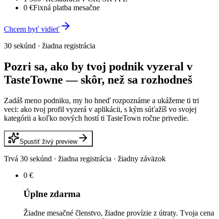
0 €
Fixná platba mesačne
Chcem byť vidieť
30 sekúnd · žiadna registrácia
Pozri sa, ako by tvoj podnik vyzeral v
TasteTowne — skôr, než sa rozhodneš
Zadáš meno podniku, my ho hneď rozpoznáme a ukážeme ti tri
veci: ako tvoj profil vyzerá v aplikácii, s kým súťažíš vo svojej
kategórii a koľko nových hostí ti TasteTown ročne privedie.
Spustiť živý preview
Trvá 30 sekúnd · žiadna registrácia · žiadny záväzok
0 €
Úplne zdarma
Žiadne mesačné členstvo, žiadne provízie z útraty. Tvoja cena