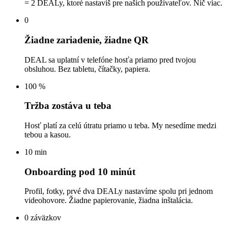
= 2 DEALy, ktoré nastavíš pre našich používateľov. Nič viac.
0
Žiadne zariadenie, žiadne QR
DEAL sa uplatní v telefóne hosťa priamo pred tvojou
obsluhou. Bez tabletu, čítačky, papiera.
100 %
Tržba zostáva u teba
Hosť platí za celú útratu priamo u teba. My nesedíme medzi
tebou a kasou.
10 min
Onboarding pod 10 minút
Profil, fotky, prvé dva DEALy nastavíme spolu pri jednom
videohovore. Žiadne papierovanie, žiadna inštalácia.
0 záväzkov