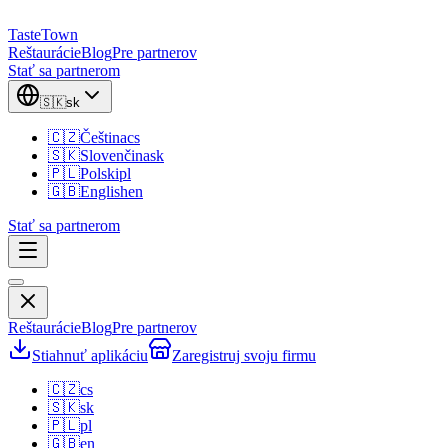
TasteTown
Reštaurácie
Blog
Pre partnerov
Stať sa partnerom
🇸🇰
sk
🇨🇿
Čeština
cs
🇸🇰
Slovenčina
sk
🇵🇱
Polski
pl
🇬🇧
English
en
Stať sa partnerom
Reštaurácie
Blog
Pre partnerov
Stiahnuť aplikáciu
Zaregistruj svoju firmu
🇨🇿
cs
🇸🇰
sk
🇵🇱
pl
🇬🇧
en