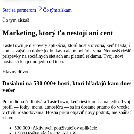
Stať sa partnerom
Čo tým získam
Čo tým získaš
Marketing, ktorý ťa nestojí ani cent
TasteTown je discovery aplikácia, ktorú hostia otvoria, keď hľadajú
kam si zájsť na dobré jedlo, kávu alebo pohárik vína. Nemusíš riešiť
príspevky na sociálnych sieťach ani platenú reklamu. Tvoji noví
hostia sú len jedno jedlo od teba.
Hlavný dôvod
Dosiahni na 530 000+ hostí, ktorí hľadajú kam dnes
večer
Pol milióna ľudí otvára TasteTown, keď rieši kam ísť na jedlo. Tvoj
profil — fotky, menu, atmosféra — sa im dostane priamo do vrecka
v chvíli rozhodovania. Hostia prídu objaviť nový podnik, nie zháňať
zľavu.
530 000+
Aktívnych používateľov aplikácie
1 500+
Reštaurácií v ČR, SK i PL