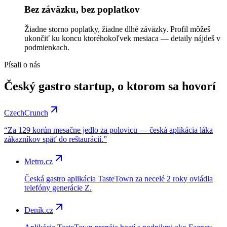
Bez záväzku, bez poplatkov
Žiadne storno poplatky, žiadne dlhé záväzky. Profil môžeš
ukončiť ku koncu ktoréhokoľvek mesiaca — detaily nájdeš v
podmienkach.
Písali o nás
Český gastro startup, o ktorom sa hovorí
CzechCrunch
“
Za 129 korún mesačne jedlo za polovicu — česká aplikácia láka
zákazníkov späť do reštaurácií.
”
Metro.cz
Česká gastro aplikácia TasteTown za necelé 2 roky ovládla
telefóny generácie Z.
Deník.cz