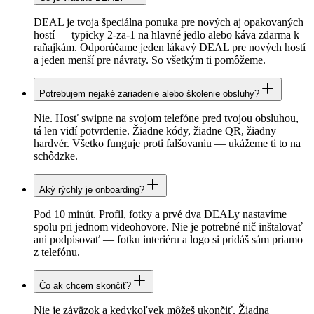
DEAL je tvoja špeciálna ponuka pre nových aj opakovaných
hostí — typicky 2-za-1 na hlavné jedlo alebo káva zdarma k
raňajkám. Odporúčame jeden lákavý DEAL pre nových hostí
a jeden menší pre návraty. So všetkým ti pomôžeme.
Potrebujem nejaké zariadenie alebo školenie obsluhy?
Nie. Hosť swipne na svojom telefóne pred tvojou obsluhou,
tá len vidí potvrdenie. Žiadne kódy, žiadne QR, žiadny
hardvér. Všetko funguje proti falšovaniu — ukážeme ti to na
schôdzke.
Aký rýchly je onboarding?
Pod 10 minút. Profil, fotky a prvé dva DEALy nastavíme
spolu pri jednom videohovore. Nie je potrebné nič inštalovať
ani podpisovať — fotku interiéru a logo si pridáš sám priamo
z telefónu.
Čo ak chcem skončiť?
Nie je záväzok a kedykoľvek môžeš ukončiť. Žiadna