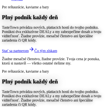
Pre reštaurácie, kaviarne a bary
Plný podnik
každý deň
TasteTown privádza nových, platiacich hostí do tvojho podniku.
Ponúkni dva exkluzívne DEALy a my zabezpečíme dosah a tvoju
viditeľnosť. Žiadne provízie, mesačné členstvo ani špeciálne
zariadenia či QR kódy.
Stať sa partnerom
Čo tým získam
Žiadne mesačné členstvo, žiadne provízie. Tvoja cena je ponuka,
ktorú si nastavíš — všetko ostatné riešime my.
Pre reštaurácie, kaviarne a bary
Plný podnik
každý deň
TasteTown privádza nových, platiacich hostí do tvojho podniku.
Ponúkni dva exkluzívne DEALy a my zabezpečíme dosah a tvoju
viditeľnosť. Žiadne provízie, mesačné členstvo ani špeciálne
zariadenia či QR kódy.