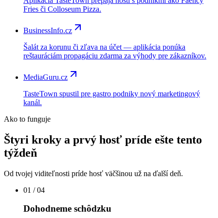
Aplikácia TasteTown prepája hostí s podnikmi ako Faency
Fries či Colloseum Pizza.
BusinessInfo.cz
Šalát za korunu či zľava na účet — aplikácia ponúka
reštauráciám propagáciu zdarma za výhody pre zákazníkov.
MediaGuru.cz
TasteTown spustil pre gastro podniky nový marketingový
kanál.
Ako to funguje
Štyri kroky a prvý hosť príde ešte tento
týždeň
Od tvojej viditeľnosti príde hosť väčšinou už na ďalší deň.
01
/ 04
Dohodneme schôdzku