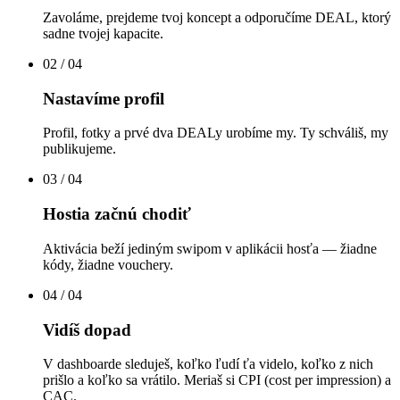
Zavoláme, prejdeme tvoj koncept a odporučíme DEAL, ktorý
sadne tvojej kapacite.
02
/ 04
Nastavíme profil
Profil, fotky a prvé dva DEALy urobíme my. Ty schváliš, my
publikujeme.
03
/ 04
Hostia začnú chodiť
Aktivácia beží jediným swipom v aplikácii hosťa — žiadne
kódy, žiadne vouchery.
04
/ 04
Vidíš dopad
V dashboarde sleduješ, koľko ľudí ťa videlo, koľko z nich
prišlo a koľko sa vrátilo. Meriaš si CPI (cost per impression) a
CAC.