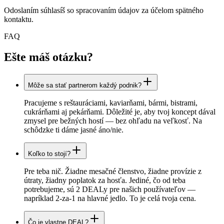
Odoslaním súhlasíš so spracovaním údajov za účelom spätného
kontaktu.
FAQ
Ešte máš otázku?
Môže sa stať partnerom každý podnik?
Pracujeme s reštauráciami, kaviarňami, bármi, bistrami,
cukrárňami aj pekárňami. Dôležité je, aby tvoj koncept dával
zmysel pre bežných hostí — bez ohľadu na veľkosť. Na
schôdzke ti dáme jasné áno/nie.
Koľko to stojí?
Pre teba nič. Žiadne mesačné členstvo, žiadne provízie z
útraty, žiadny poplatok za hosťa. Jediné, čo od teba
potrebujeme, sú 2 DEALy pre našich používateľov —
napríklad 2-za-1 na hlavné jedlo. To je celá tvoja cena.
Čo je vlastne DEAL?