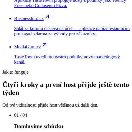
Aplikace TasteTown propojuje hosty s podniky jako Faency
Fries nebo Colloseum Pizza.
BusinessInfo.cz
Salát za korunu či sleva na účet — aplikace nabízí restauracím
propagaci zdarma za výhody pro zákazníky.
MediaGuru.cz
TasteTown uvedl pro gastro podniky nový marketingový
kanál.
Jak to funguje
Čtyři kroky a první host přijde ještě tento
týden
Od tvé viditelnosti přijde host většinou už další den.
01
/ 04
Domluvíme schůzku