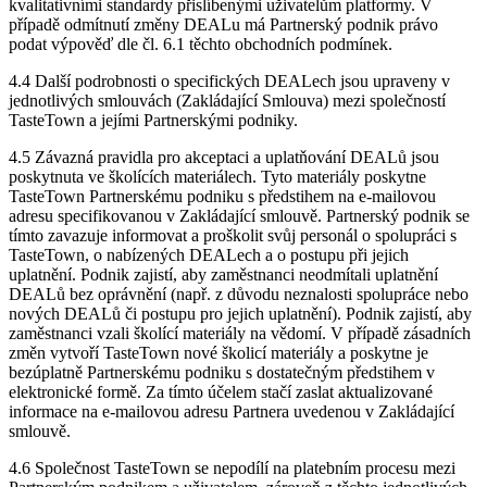
kvalitativními standardy přislíbenými uživatelům platformy. V
případě odmítnutí změny DEALu má Partnerský podnik právo
podat výpověď dle čl. 6.1 těchto obchodních podmínek.
4.4 Další podrobnosti o specifických DEALech jsou upraveny v
jednotlivých smlouvách (Zakládající Smlouva) mezi společností
TasteTown a jejími Partnerskými podniky.
4.5 Závazná pravidla pro akceptaci a uplatňování DEALů jsou
poskytnuta ve školících materiálech. Tyto materiály poskytne
TasteTown Partnerskému podniku s předstihem na e-mailovou
adresu specifikovanou v Zakládající smlouvě. Partnerský podnik se
tímto zavazuje informovat a proškolit svůj personál o spolupráci s
TasteTown, o nabízených DEALech a o postupu při jejich
uplatnění. Podnik zajistí, aby zaměstnanci neodmítali uplatnění
DEALů bez oprávnění (např. z důvodu neznalosti spolupráce nebo
nových DEALů či postupu pro jejich uplatnění). Podnik zajistí, aby
zaměstnanci vzali školící materiály na vědomí. V případě zásadních
změn vytvoří TasteTown nové školicí materiály a poskytne je
bezúplatně Partnerskému podniku s dostatečným předstihem v
elektronické formě. Za tímto účelem stačí zaslat aktualizované
informace na e-mailovou adresu Partnera uvedenou v Zakládající
smlouvě.
4.6 Společnost TasteTown se nepodílí na platebním procesu mezi