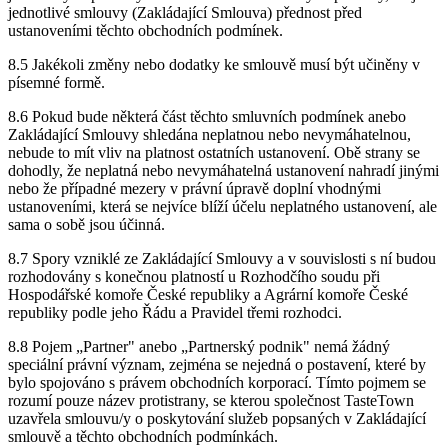
jednotlivé smlouvy (Zakládající Smlouva) přednost před
ustanoveními těchto obchodních podmínek.
8.5 Jakékoli změny nebo dodatky ke smlouvě musí být učiněny v
písemné formě.
8.6 Pokud bude některá část těchto smluvních podmínek anebo
Zakládající Smlouvy shledána neplatnou nebo nevymáhatelnou,
nebude to mít vliv na platnost ostatních ustanovení. Obě strany se
dohodly, že neplatná nebo nevymáhatelná ustanovení nahradí jinými
nebo že případné mezery v právní úpravě doplní vhodnými
ustanoveními, která se nejvíce blíží účelu neplatného ustanovení, ale
sama o sobě jsou účinná.
8.7 Spory vzniklé ze Zakládající Smlouvy a v souvislosti s ní budou
rozhodovány s konečnou platností u Rozhodčího soudu při
Hospodářské komoře České republiky a Agrární komoře České
republiky podle jeho Řádu a Pravidel třemi rozhodci.
8.8 Pojem „Partner" anebo „Partnerský podnik" nemá žádný
speciální právní význam, zejména se nejedná o postavení, které by
bylo spojováno s právem obchodních korporací. Tímto pojmem se
rozumí pouze název protistrany, se kterou společnost TasteTown
uzavřela smlouvu/y o poskytování služeb popsaných v Zakládající
smlouvě a těchto obchodních podmínkách.