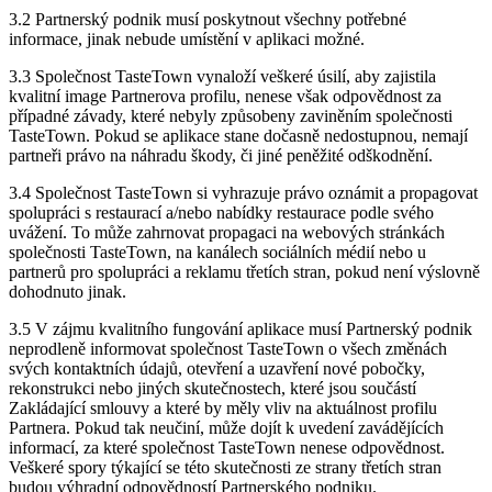
3.2 Partnerský podnik musí poskytnout všechny potřebné
informace, jinak nebude umístění v aplikaci možné.
3.3 Společnost TasteTown vynaloží veškeré úsilí, aby zajistila
kvalitní image Partnerova profilu, nenese však odpovědnost za
případné závady, které nebyly způsobeny zaviněním společnosti
TasteTown. Pokud se aplikace stane dočasně nedostupnou, nemají
partneři právo na náhradu škody, či jiné peněžité odškodnění.
3.4 Společnost TasteTown si vyhrazuje právo oznámit a propagovat
spolupráci s restaurací a/nebo nabídky restaurace podle svého
uvážení. To může zahrnovat propagaci na webových stránkách
společnosti TasteTown, na kanálech sociálních médií nebo u
partnerů pro spolupráci a reklamu třetích stran, pokud není výslovně
dohodnuto jinak.
3.5 V zájmu kvalitního fungování aplikace musí Partnerský podnik
neprodleně informovat společnost TasteTown o všech změnách
svých kontaktních údajů, otevření a uzavření nové pobočky,
rekonstrukci nebo jiných skutečnostech, které jsou součástí
Zakládající smlouvy a které by měly vliv na aktuálnost profilu
Partnera. Pokud tak neučiní, může dojít k uvedení zavádějících
informací, za které společnost TasteTown nenese odpovědnost.
Veškeré spory týkající se této skutečnosti ze strany třetích stran
budou výhradní odpovědností Partnerského podniku.