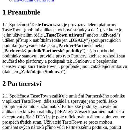
1 Preambule
1.1 Společnost
TasteTown s.r.o.
je provozovatelem platformy
TasteTown (mobilní aplikace, webové stránky a další), ve které je
jejím uživatelům (dále „
TasteTown uživatel
" anebo „
uživatel
")
udělen přístup k nabídkám (dále jen „
DEALy
") spolupracujících
podniků (nazývané také jako „
Partner
/
Partneři
" nebo
„
Partnerský podnik
/
Partnerské podniky
"). Tyto obchodní
podmínky stanovují pravidla pro tyto Partnery, kteří se rozhodli stát
součástí této platformy a podepsali tak „Smlouvu o bezplatném
členství v aplikaci TasteTown", popřípadě jinou zakládající smlouvu
(dále jen „
Zakládající Smlouva
").
2 Partnerství
2.1 Společnost TasteTown zajišťuje umístění Partnerského podniku
v aplikaci TasteTown, dále zakládá a spravuje jeho profil. Jako
protiplnění za tuto službu nabízí Partnerské podniky uživatelům
aplikace exkluzivní nabídky (DEALy). Závazek partnera nabízet a
akceptovat přijaté DEALy je poté reflektován reálnou smlouvou ve
prospěch třetích stran. Uživatelé TasteTown se proto mohou
domáhat svých nároků přímo vůči Partnerskému podniku, pokud