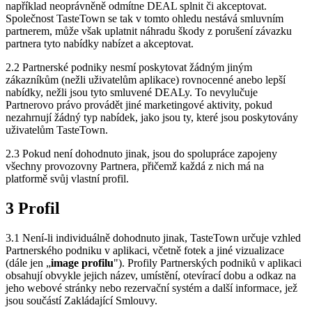
například neoprávněně odmítne DEAL splnit či akceptovat.
Společnost TasteTown se tak v tomto ohledu nestává smluvním
partnerem, může však uplatnit náhradu škody z porušení závazku
partnera tyto nabídky nabízet a akceptovat.
2.2 Partnerské podniky nesmí poskytovat žádným jiným
zákazníkům (nežli uživatelům aplikace) rovnocenné anebo lepší
nabídky, nežli jsou tyto smluvené DEALy. To nevylučuje
Partnerovo právo provádět jiné marketingové aktivity, pokud
nezahrnují žádný typ nabídek, jako jsou ty, které jsou poskytovány
uživatelům TasteTown.
2.3 Pokud není dohodnuto jinak, jsou do spolupráce zapojeny
všechny provozovny Partnera, přičemž každá z nich má na
platformě svůj vlastní profil.
3 Profil
3.1 Není-li individuálně dohodnuto jinak, TasteTown určuje vzhled
Partnerského podniku v aplikaci, včetně fotek a jiné vizualizace
(dále jen „
image profilu
"). Profily Partnerských podniků v aplikaci
obsahují obvykle jejich název, umístění, otevírací dobu a odkaz na
jeho webové stránky nebo rezervační systém a další informace, jež
jsou součástí Zakládající Smlouvy.