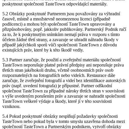
poskytnout společnosti TasteTown odpovídající materiály.
5.2 Obrázky poskytnuté Partnerem jsou považovány za výhradní
časově, místně a množstevně neomezenou licenci (případně
podlicenci) a mohou být společností TasteTown upravovány a
přizpůsobovány, popř. jakkoliv publikovány. Partnerský Podnik ručí
za to, že k poskytnutým snímkům nemají práva v rozporu s tímto
účelem žádné třetí strany, a zavazuje se uhradit náhradu škody v
případě jakýchkoli sporů vůči společnosti TasteTown z důvodu
existujících práv, které by k této škodě vedly.
5.3 Partner zaručuje, že použití a zveřejnění materiálu společností
TasteTown neporušuje platné právní předpisy ani neporušuje práva
třetích stran jakéhokoli druhu, včetně osobnostních práv osob
rozpoznatelných na fotografiích nebo videích. Restaurace dále
zaručuje, že zveřejnění fotografií a videí bez identifikace autorských
práv (např. uvedení fotografa) je přípustné. Partner odškodní
společnost TasteTown za případné nároky třetích stran v souvislosti
s výše uvedeným porušením práv a zavazuje se nahradit společnosti
TasteTown veškeré výdaje a škody, které jí v této souvislosti
vzniknou.
5.4 Pokud poskytnuté obrázky nesplňují požadavky společnosti
TasteTown nebo pokud byla v tomto smyslu uzavřena dohoda mezi
společností TasteTown a Partnerským podnikem, vytvoří obrázky