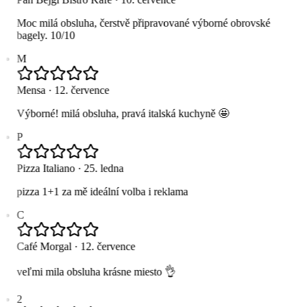
Moc milá obsluha, čerstvě připravované výborné obrovské
bagely. 10/10
M
Mensa
·
12. července
Výborné! milá obsluha, pravá italská kuchyně 🤩
P
Pizza Italiano
·
25. ledna
pizza 1+1 za mě ideální volba i reklama
C
Café Morgal
·
12. července
veľmi mila obsluha krásne miesto 👌
2