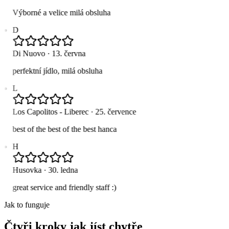
Výborné a velice milá obsluha
D
Di Nuovo
·
13. června
perfektní jídlo, milá obsluha
L
Los Capolitos - Liberec
·
25. července
best of the best of the best hanca
H
Husovka
·
30. ledna
great service and friendly staff :)
Jak to funguje
Čtyři kroky jak jíst chytře