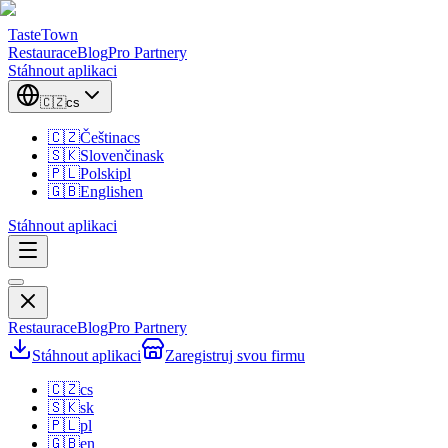
TasteTown
Restaurace
Blog
Pro Partnery
Stáhnout aplikaci
🇨🇿
cs
🇨🇿
Čeština
cs
🇸🇰
Slovenčina
sk
🇵🇱
Polski
pl
🇬🇧
English
en
Stáhnout aplikaci
Restaurace
Blog
Pro Partnery
Stáhnout aplikaci
Zaregistruj svou firmu
🇨🇿
cs
🇸🇰
sk
🇵🇱
pl
🇬🇧
en