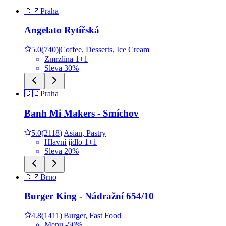
🇨🇿
Praha
Angelato Rytířská
5.0
(
740
)
|
Coffee, Desserts, Ice Cream
Zmrzlina 1+1
Sleva 30%
🇨🇿
Praha
Banh Mi Makers - Smíchov
5.0
(
2118
)
|
Asian, Pastry
Hlavní jídlo 1+1
Sleva 20%
🇨🇿
Brno
Burger King - Nádražní 654/10
4.8
(
1411
)
|
Burger, Fast Food
Menu -50%