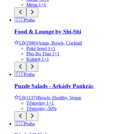
Menu 1+1
🇨🇿
Praha
Food & Lounge by Shi-Shi
5.0
(
1996
)
|
Asian, Bowls, Cocktail
Poké bowl 1+1
Pho-Bo Thai 1+1
Koktejl 1+1
🇨🇿
Praha
Puzzle Salads - Arkády Pankrác
5.0
(
1137
)
|
Bowls, Healthy, Vegan
Těstoviny 1+1
Těstoviny -50%
🇨🇿
Praha