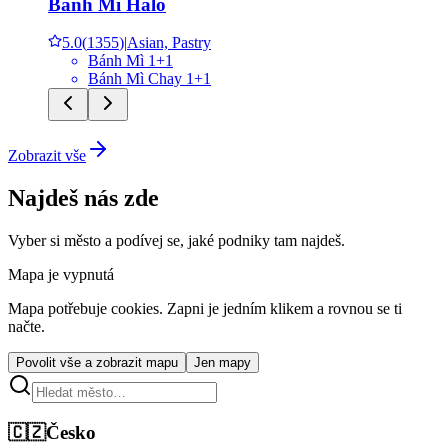
Bánh Mì Halo
5.0
(
1355
)
|
Asian, Pastry
Bánh Mì 1+1
Bánh Mì Chay 1+1
Zobrazit vše
Najdeš nás zde
Vyber si město a podívej se, jaké podniky tam najdeš.
Mapa je vypnutá
Mapa potřebuje cookies. Zapni je jedním klikem a rovnou se ti
načte.
Povolit vše a zobrazit mapu
Jen mapy
🇨🇿
Česko