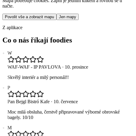
Mapa potřebuje cookies. Zapni je jedním klikem a rovnou se ti
načte.
Povolit vše a zobrazit mapu
Jen mapy
Z aplikace
Co o nás říkají foodies
W
WAF-WAF - IP PAVLOVA
·
10. prosince
Skvělý interiér a milý personál!!
P
Pan Bejgl Bistró Kafe
·
10. července
Moc milá obsluha, čerstvě připravované výborné obrovské
bagely. 10/10
M