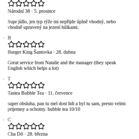
Národní 38
·
5. prosince
Supr jídlo, jen typ rýže mi nepřijde úplně vhodný, nebo
vhodně upravený na jezení hůlkami.
B
Burger King Šantovka
·
28. dubna
Great service from Natalie and the manager (they speak
English which helps a lot)
T
Tastea Bubble Tea
·
11. července
super obsluha, pan tu mel dost lidi a byl tu sam, presto velmi
prijemny a ochotny. bubble tea 10/10
C
Cha Dō
·
28. března