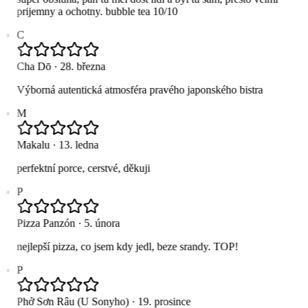
prijemny a ochotny. bubble tea 10/10
C
Cha Dō
·
28. března
Výborná autentická atmosféra pravého japonského bistra
M
Makalu
·
13. ledna
perfektní porce, cerstvé, děkuji
P
Pizza Panzón
·
5. února
nejlepší pizza, co jsem kdy jedl, beze srandy. TOP!
P
Phở Sơn Râu (U Sonyho)
·
19. prosince