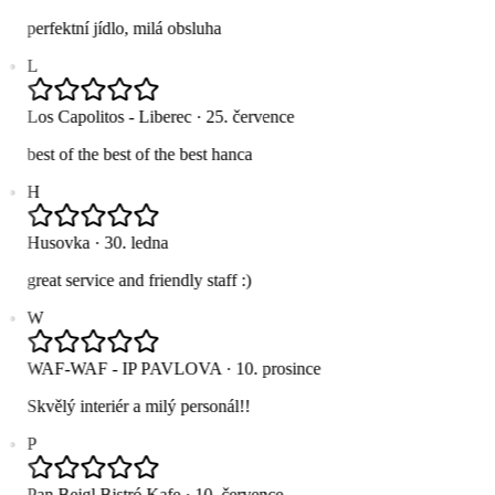
perfektní jídlo, milá obsluha
L
Los Capolitos - Liberec
·
25. července
best of the best of the best hanca
H
Husovka
·
30. ledna
great service and friendly staff :)
W
WAF-WAF - IP PAVLOVA
·
10. prosince
Skvělý interiér a milý personál!!
P
Pan Bejgl Bistró Kafe
·
10. července