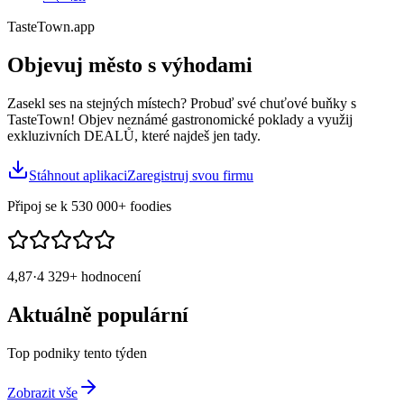
TasteTown.app
Objevuj město
s výhodami
Zasekl ses na stejných místech? Probuď své chuťové buňky s
TasteTown! Objev neznámé gastronomické poklady a využij
exkluzivních DEALŮ, které najdeš jen tady.
Stáhnout aplikaci
Zaregistruj svou firmu
Připoj se k
530 000+
foodies
4,87
·
4 329+
hodnocení
Aktuálně populární
Top podniky tento týden
Zobrazit vše