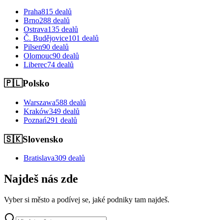
Praha
815 dealů
Brno
288 dealů
Ostrava
135 dealů
Č. Budějovice
101 dealů
Pilsen
90 dealů
Olomouc
90 dealů
Liberec
74 dealů
🇵🇱
Polsko
Warszawa
588 dealů
Kraków
349 dealů
Poznań
291 dealů
🇸🇰
Slovensko
Bratislava
309 dealů
Najdeš nás zde
Vyber si město a podívej se, jaké podniky tam najdeš.