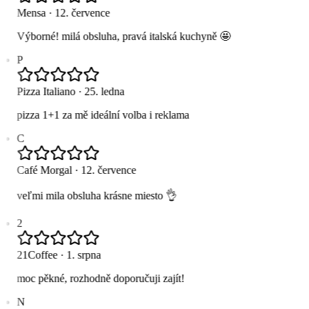
Mensa
·
12. července
Výborné! milá obsluha, pravá italská kuchyně 🤩
P
Pizza Italiano
·
25. ledna
pizza 1+1 za mě ideální volba i reklama
C
Café Morgal
·
12. července
veľmi mila obsluha krásne miesto 👌
2
21Coffee
·
1. srpna
moc pěkné, rozhodně doporučuji zajít!
N