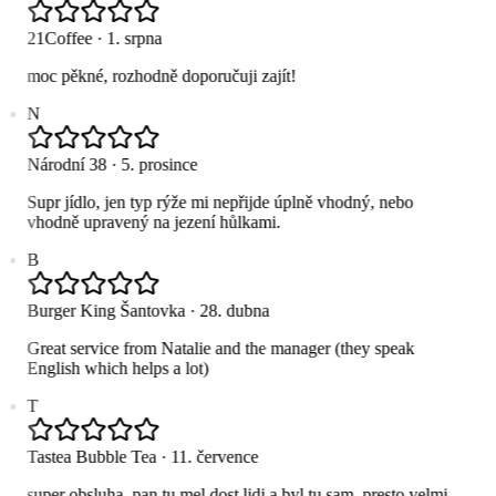
21Coffee
·
1. srpna
moc pěkné, rozhodně doporučuji zajít!
N
Národní 38
·
5. prosince
Supr jídlo, jen typ rýže mi nepřijde úplně vhodný, nebo
vhodně upravený na jezení hůlkami.
B
Burger King Šantovka
·
28. dubna
Great service from Natalie and the manager (they speak
English which helps a lot)
T
Tastea Bubble Tea
·
11. července
super obsluha, pan tu mel dost lidi a byl tu sam, presto velmi