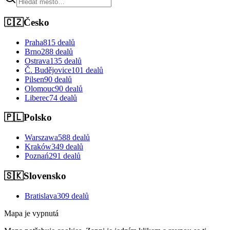
🇨🇿
Česko
Praha
815 dealů
Brno
288 dealů
Ostrava
135 dealů
Č. Budějovice
101 dealů
Pilsen
90 dealů
Olomouc
90 dealů
Liberec
74 dealů
🇵🇱
Polsko
Warszawa
588 dealů
Kraków
349 dealů
Poznań
291 dealů
🇸🇰
Slovensko
Bratislava
309 dealů
Mapa je vypnutá