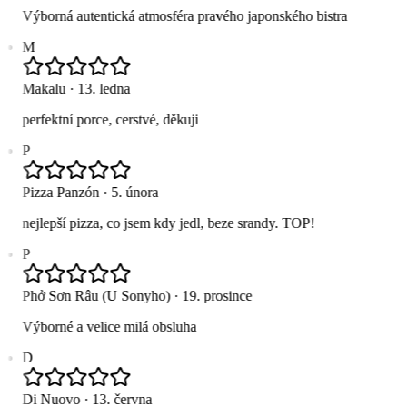
Výborná autentická atmosféra pravého japonského bistra
M
Makalu
·
13. ledna
perfektní porce, cerstvé, děkuji
P
Pizza Panzón
·
5. února
nejlepší pizza, co jsem kdy jedl, beze srandy. TOP!
P
Phở Sơn Râu (U Sonyho)
·
19. prosince
Výborné a velice milá obsluha
D
Di Nuovo
·
13. června