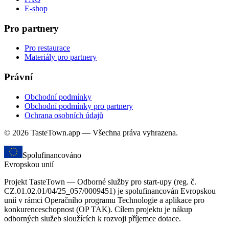
E-shop
Pro partnery
Pro restaurace
Materiály pro partnery
Právní
Obchodní podmínky
Obchodní podmínky pro partnery
Ochrana osobních údajů
© 2026 TasteTown.app — Všechna práva vyhrazena.
Spolufinancováno
Evropskou unií
Projekt TasteTown — Odborné služby pro start-upy (reg. č.
CZ.01.02.01/04/25_057/0009451) je spolufinancován Evropskou
unií v rámci Operačního programu Technologie a aplikace pro
konkurenceschopnost (OP TAK). Cílem projektu je nákup
odborných služeb sloužících k rozvoji příjemce dotace.