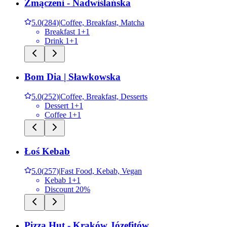
Zmączeni - Nadwiślańska
5.0
(
284
)
|
Coffee, Breakfast, Matcha
Breakfast 1+1
Drink 1+1
Bom Dia | Sławkowska
5.0
(
252
)
|
Coffee, Breakfast, Desserts
Dessert 1+1
Coffee 1+1
Łoś Kebab
5.0
(
257
)
|
Fast Food, Kebab, Vegan
Kebab 1+1
Discount 20%
Pizza Hut - Kraków Józefitów