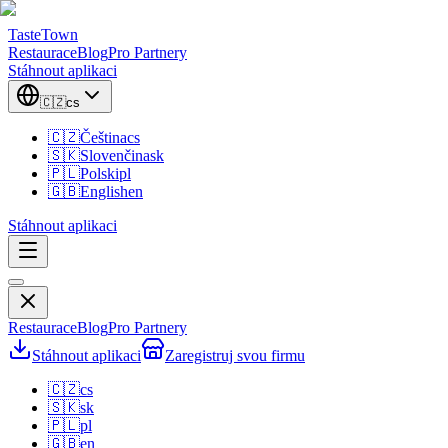
TasteTown
Restaurace
Blog
Pro Partnery
Stáhnout aplikaci
🇨🇿
cs
🇨🇿
Čeština
cs
🇸🇰
Slovenčina
sk
🇵🇱
Polski
pl
🇬🇧
English
en
Stáhnout aplikaci
Restaurace
Blog
Pro Partnery
Stáhnout aplikaci
Zaregistruj svou firmu
🇨🇿
cs
🇸🇰
sk
🇵🇱
pl
🇬🇧
en