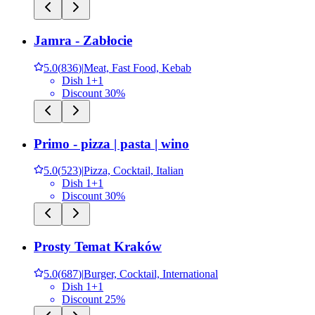
Jamra - Zabłocie
5.0
(
836
)
|
Meat, Fast Food, Kebab
Dish 1+1
Discount 30%
Primo - pizza | pasta | wino
5.0
(
523
)
|
Pizza, Cocktail, Italian
Dish 1+1
Discount 30%
Prosty Temat Kraków
5.0
(
687
)
|
Burger, Cocktail, International
Dish 1+1
Discount 25%