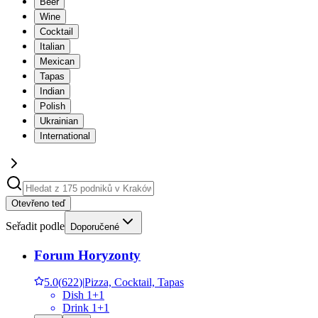
Beer
Wine
Cocktail
Italian
Mexican
Tapas
Indian
Polish
Ukrainian
International
Otevřeno teď
Seřadit podle
Doporučené
Forum Horyzonty
5.0
(
622
)
|
Pizza, Cocktail, Tapas
Dish 1+1
Drink 1+1