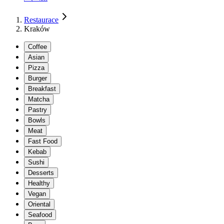
Restaurace
Kraków
Coffee
Asian
Pizza
Burger
Breakfast
Matcha
Pastry
Bowls
Meat
Fast Food
Kebab
Sushi
Desserts
Healthy
Vegan
Oriental
Seafood