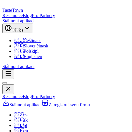
TasteTown
Restaurace
Blog
Pro Partnery
Stáhnout aplikaci
🇨🇿
cs
🇨🇿
Čeština
cs
🇸🇰
Slovenčina
sk
🇵🇱
Polski
pl
🇬🇧
English
en
Stáhnout aplikaci
Restaurace
Blog
Pro Partnery
Stáhnout aplikaci
Zaregistruj svou firmu
🇨🇿
cs
🇸🇰
sk
🇵🇱
pl
🇬🇧
en