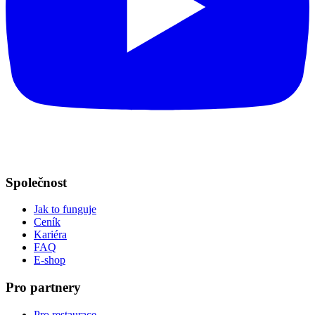
Společnost
Jak to funguje
Ceník
Kariéra
FAQ
E-shop
Pro partnery
Pro restaurace