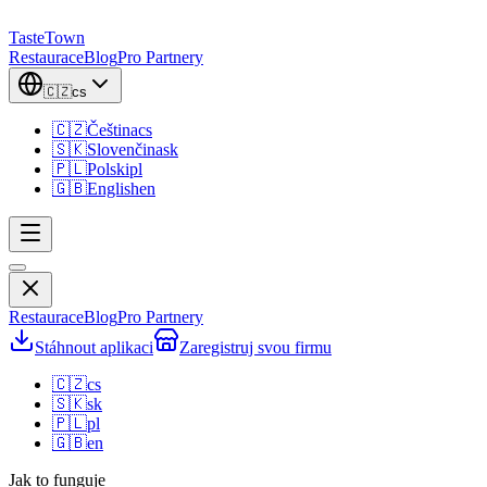
TasteTown
Restaurace
Blog
Pro Partnery
🇨🇿
cs
🇨🇿
Čeština
cs
🇸🇰
Slovenčina
sk
🇵🇱
Polski
pl
🇬🇧
English
en
Restaurace
Blog
Pro Partnery
Stáhnout aplikaci
Zaregistruj svou firmu
🇨🇿
cs
🇸🇰
sk
🇵🇱
pl
🇬🇧
en
Jak to funguje