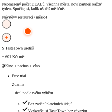
Neomezený počet DEALů, všechna města, noví partneři každý
týden. Spočítej si, kolik ušetříš měsíčně.
Návštěvy restaurací / měsíc
4
S TasteTown ušetříš
+ 601 Kč
/ měs
🎬
Kino + nachos + víno
Free trial
Zdarma
1 deal podle tvého výběru
Bez zadání platebních údajů
Vyzkoušej si TasteTown bez závazku