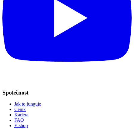
Společnost
Jak to funguje
Ceník
Kariéra
FAQ
E-shop