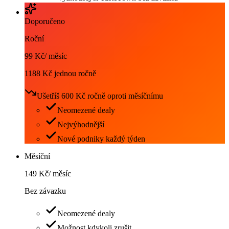
Doporučeno
Roční
99 Kč
/
měsíc
1188 Kč jednou ročně
Ušetříš 600 Kč ročně oproti měsíčnímu
Neomezené dealy
Nejvýhodnější
Nové podniky každý týden
Měsíční
149 Kč
/
měsíc
Bez závazku
Neomezené dealy
Možnost kdykoli zrušit