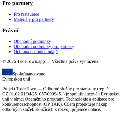
Pro partnery
Pro restaurace
Materiály pro partnery
Právní
Obchodní podmínky
Obchodní podmínky pro partnery
Ochrana osobních údajů
© 2026 TasteTown.app — Všechna práva vyhrazena.
Spolufinancováno
Evropskou unií
Projekt TasteTown — Odborné služby pro start-upy (reg. č.
CZ.01.02.01/04/25_057/0009451) je spolufinancován Evropskou
unií v rámci Operačního programu Technologie a aplikace pro
konkurenceschopnost (OP TAK). Cílem projektu je nákup
odborných služeb sloužících k rozvoji příjemce dotace.