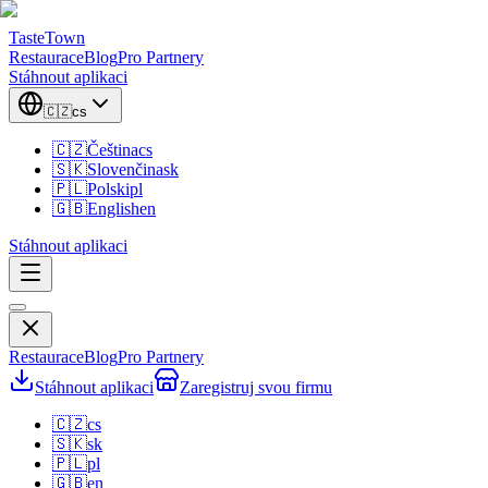
TasteTown
Restaurace
Blog
Pro Partnery
Stáhnout aplikaci
🇨🇿
cs
🇨🇿
Čeština
cs
🇸🇰
Slovenčina
sk
🇵🇱
Polski
pl
🇬🇧
English
en
Stáhnout aplikaci
Restaurace
Blog
Pro Partnery
Stáhnout aplikaci
Zaregistruj svou firmu
🇨🇿
cs
🇸🇰
sk
🇵🇱
pl
🇬🇧
en