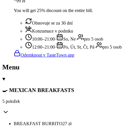
−
99
zł
You will get 25% discount on the entire bill.
Obnovuje se za 30 dní
Konzumace v podniku
10:00–21:00
·
So, Ne
·
pro 5 osob
12:00–21:00
·
Po, Út, St, Čt, Pá
·
pro 5 osob
Odemknout v TasteTown app
Menu
🍳 MEXICAN BREAKFASTS
5 položek
BREAKFAST BURRITO
27
zł