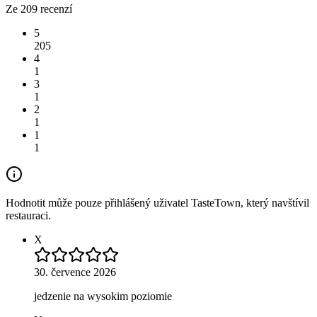
Ze 209 recenzí
5
205
4
1
3
1
2
1
1
1
Hodnotit může pouze přihlášený uživatel TasteTown, který navštívil
restauraci.
X
30. července 2026
jedzenie na wysokim poziomie