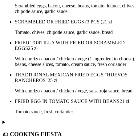
Scrambled eggs, bacon, cheese, beans, tomato, lettuce, chives,
chipotle sauce, garlic sauce
SCRAMBLED OR FRIED EGGS (3 PCS.)
21
zł
Tomato, chives, chipotle sauce, garlic sauce, bread
FRIED TORTILLA WITH FRIED OR SCRAMBLED
EGGS
25
zł
With chorizo / bacon / chicken / vege (1 ingredient to choose),
beans, cheese slices, tomato, cream sauce, fresh coriander
TRADITIONAL MEXICAN FRIED EGGS "HUEVOS
RANCHEROS"
25
zł
With chorizo / bacon / chicken / vege, salsa roja sauce, bread
FRIED EGG IN TOMATO SAUCE WITH BEANS
21
zł
Tomato sauce, fresh coriander
🌮 COOKING FIESTA