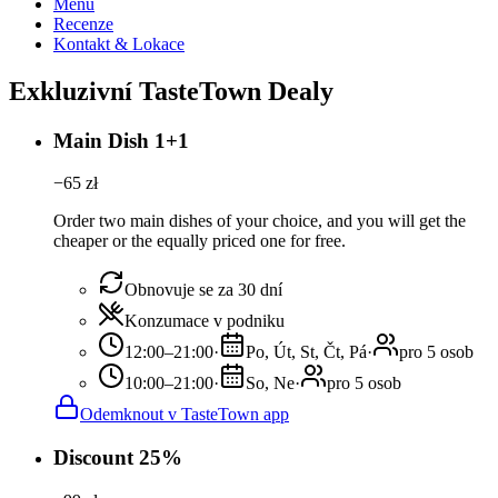
Menu
Recenze
Kontakt & Lokace
Exkluzivní TasteTown Dealy
Main Dish 1+1
−
65
zł
Order two main dishes of your choice, and you will get the
cheaper or the equally priced one for free.
Obnovuje se za 30 dní
Konzumace v podniku
12:00–21:00
·
Po, Út, St, Čt, Pá
·
pro 5 osob
10:00–21:00
·
So, Ne
·
pro 5 osob
Odemknout v TasteTown app
Discount 25%