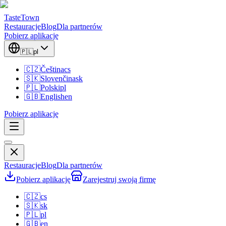
TasteTown
Restauracje
Blog
Dla partnerów
Pobierz aplikację
🇵🇱
pl
🇨🇿
Čeština
cs
🇸🇰
Slovenčina
sk
🇵🇱
Polski
pl
🇬🇧
English
en
Pobierz aplikację
Restauracje
Blog
Dla partnerów
Pobierz aplikację
Zarejestruj swoją firmę
🇨🇿
cs
🇸🇰
sk
🇵🇱
pl
🇬🇧
en