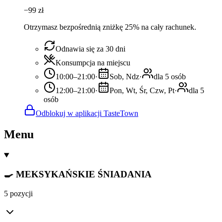
−
99
zł
Otrzymasz bezpośrednią zniżkę 25% na cały rachunek.
Odnawia się za 30 dni
Konsumpcja na miejscu
10:00–21:00
·
Sob, Ndz
·
dla 5 osób
12:00–21:00
·
Pon, Wt, Śr, Czw, Pt
·
dla 5
osób
Odblokuj w aplikacji TasteTown
Menu
🍳 MEKSYKAŃSKIE ŚNIADANIA
5 pozycji