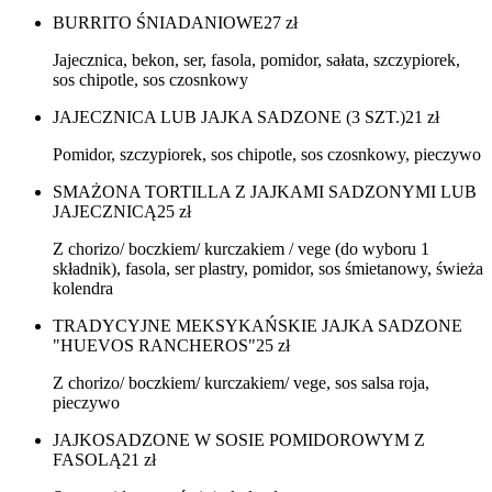
BURRITO ŚNIADANIOWE
27
zł
Jajecznica, bekon, ser, fasola, pomidor, sałata, szczypiorek,
sos chipotle, sos czosnkowy
JAJECZNICA LUB JAJKA SADZONE (3 SZT.)
21
zł
Pomidor, szczypiorek, sos chipotle, sos czosnkowy, pieczywo
SMAŻONA TORTILLA Z JAJKAMI SADZONYMI LUB
JAJECZNICĄ
25
zł
Z chorizo/ boczkiem/ kurczakiem / vege (do wyboru 1
składnik), fasola, ser plastry, pomidor, sos śmietanowy, świeża
kolendra
TRADYCYJNE MEKSYKAŃSKIE JAJKA SADZONE
"HUEVOS RANCHEROS"
25
zł
Z chorizo/ boczkiem/ kurczakiem/ vege, sos salsa roja,
pieczywo
JAJKOSADZONE W SOSIE POMIDOROWYM Z
FASOLĄ
21
zł