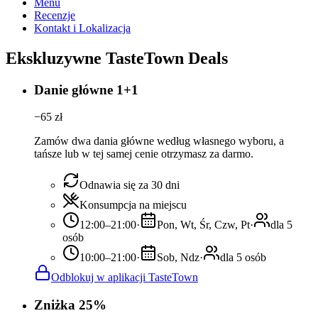
Menu
Recenzje
Kontakt i Lokalizacja
Ekskluzywne TasteTown Deals
Danie główne 1+1
−
65
zł
Zamów dwa dania główne według własnego wyboru, a
tańsze lub w tej samej cenie otrzymasz za darmo.
Odnawia się za 30 dni
Konsumpcja na miejscu
12:00–21:00
·
Pon, Wt, Śr, Czw, Pt
·
dla 5
osób
10:00–21:00
·
Sob, Ndz
·
dla 5 osób
Odblokuj w aplikacji TasteTown
Zniżka 25%