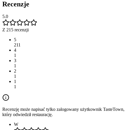
Recenzje
5.0
Z 215 recenzji
5
211
4
1
3
1
2
1
1
1
Recenzję może napisać tylko zalogowany użytkownik TasteTown,
który odwiedził restaurację.
W