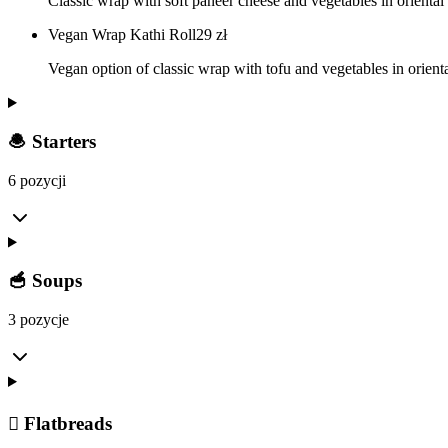
Classic wrap with soft paneer cheese and vegetables in oriental 
Vegan Wrap Kathi Roll
29
zł
Vegan option of classic wrap with tofu and vegetables in orienta
🧆 Starters
6 pozycji
🥣 Soups
3 pozycje
𫓓 Flatbreads