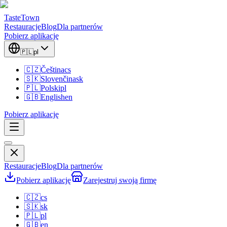
TasteTown
Restauracje
Blog
Dla partnerów
Pobierz aplikację
🇵🇱
pl
🇨🇿
Čeština
cs
🇸🇰
Slovenčina
sk
🇵🇱
Polski
pl
🇬🇧
English
en
Pobierz aplikację
Restauracje
Blog
Dla partnerów
Pobierz aplikację
Zarejestruj swoją firmę
🇨🇿
cs
🇸🇰
sk
🇵🇱
pl
🇬🇧
en