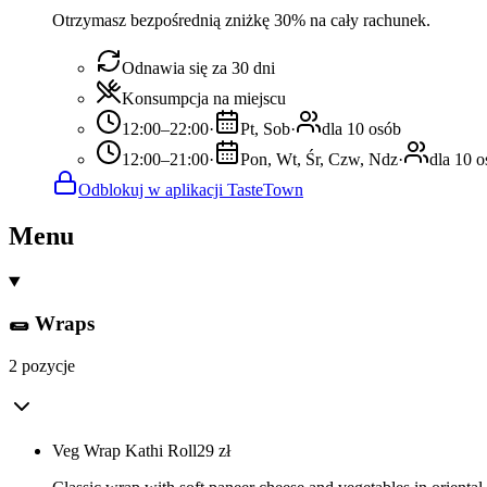
Otrzymasz bezpośrednią zniżkę 30% na cały rachunek.
Odnawia się za 30 dni
Konsumpcja na miejscu
12:00–22:00
·
Pt, Sob
·
dla 10 osób
12:00–21:00
·
Pon, Wt, Śr, Czw, Ndz
·
dla 10 
Odblokuj w aplikacji TasteTown
Menu
🌯 Wraps
2 pozycje
Veg Wrap Kathi Roll
29
zł