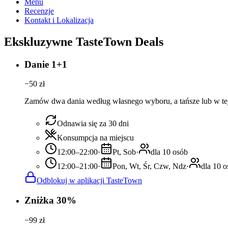
Menu
Recenzje
Kontakt i Lokalizacja
Ekskluzywne TasteTown Deals
Danie 1+1
−
50
zł
Zamów dwa dania według własnego wyboru, a tańsze lub w tej
Odnawia się za 30 dni
Konsumpcja na miejscu
12:00–22:00
·
Pt, Sob
·
dla 10 osób
12:00–21:00
·
Pon, Wt, Śr, Czw, Ndz
·
dla 10 
Odblokuj w aplikacji TasteTown
Zniżka 30%
−
99
zł