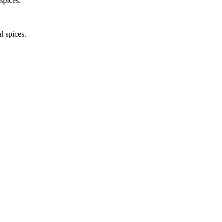
spices.
l spices.