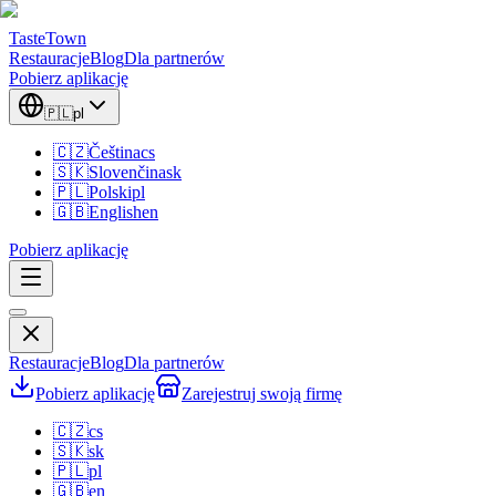
TasteTown
Restauracje
Blog
Dla partnerów
Pobierz aplikację
🇵🇱
pl
🇨🇿
Čeština
cs
🇸🇰
Slovenčina
sk
🇵🇱
Polski
pl
🇬🇧
English
en
Pobierz aplikację
Restauracje
Blog
Dla partnerów
Pobierz aplikację
Zarejestruj swoją firmę
🇨🇿
cs
🇸🇰
sk
🇵🇱
pl
🇬🇧
en