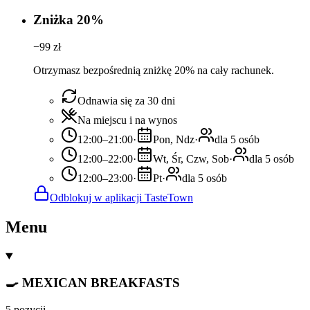
Zniżka 20%
−
99
zł
Otrzymasz bezpośrednią zniżkę 20% na cały rachunek.
Odnawia się za 30 dni
Na miejscu i na wynos
12:00–21:00
·
Pon, Ndz
·
dla 5 osób
12:00–22:00
·
Wt, Śr, Czw, Sob
·
dla 5 osób
12:00–23:00
·
Pt
·
dla 5 osób
Odblokuj w aplikacji TasteTown
Menu
🍳 MEXICAN BREAKFASTS
5 pozycji