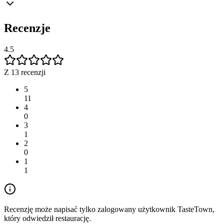
Recenzje
4.5
Z 13 recenzji
5
11
4
0
3
1
2
0
1
1
Recenzję może napisać tylko zalogowany użytkownik TasteTown,
który odwiedził restaurację.