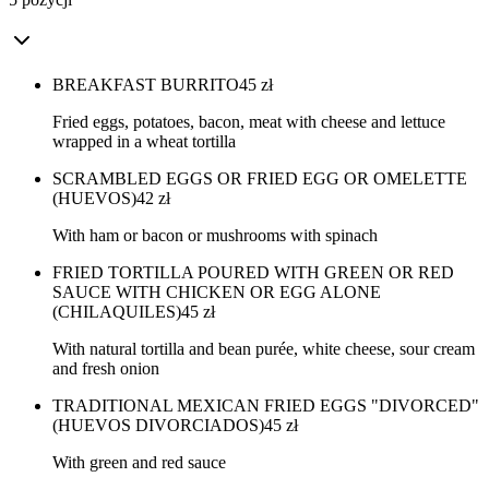
BREAKFAST BURRITO
45
zł
Fried eggs, potatoes, bacon, meat with cheese and lettuce
wrapped in a wheat tortilla
SCRAMBLED EGGS OR FRIED EGG OR OMELETTE
(HUEVOS)
42
zł
With ham or bacon or mushrooms with spinach
FRIED TORTILLA POURED WITH GREEN OR RED
SAUCE WITH CHICKEN OR EGG ALONE
(CHILAQUILES)
45
zł
With natural tortilla and bean purée, white cheese, sour cream
and fresh onion
TRADITIONAL MEXICAN FRIED EGGS "DIVORCED"
(HUEVOS DIVORCIADOS)
45
zł
With green and red sauce