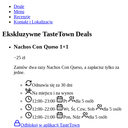
Deale
Menu
Recenzje
Kontakt i Lokalizacja
Ekskluzywne TasteTown Deals
Nachos Con Queso 1+1
−
25
zł
Zamów dwa razy Nachos Con Queso, a zapłacisz tylko za
jedne.
Odnawia się za 30 dni
Na miejscu i na wynos
12:00–23:00
·
Pt
·
dla 5 osób
12:00–22:00
·
Wt, Śr, Czw, Sob
·
dla 5 osób
12:00–21:00
·
Pon, Ndz
·
dla 5 osób
Odblokuj w aplikacji TasteTown