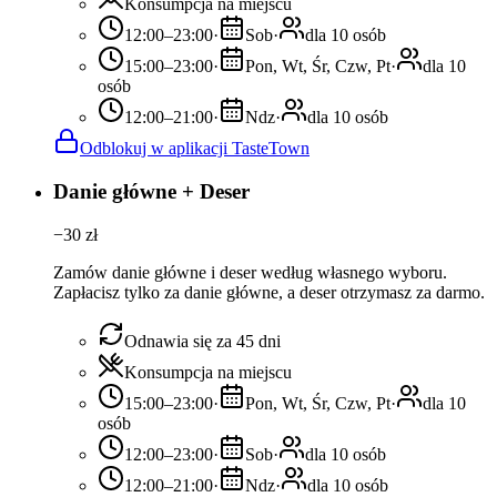
Konsumpcja na miejscu
12:00–23:00
·
Sob
·
dla 10 osób
15:00–23:00
·
Pon, Wt, Śr, Czw, Pt
·
dla 10
osób
12:00–21:00
·
Ndz
·
dla 10 osób
Odblokuj w aplikacji TasteTown
Danie główne + Deser
−
30
zł
Zamów danie główne i deser według własnego wyboru.
Zapłacisz tylko za danie główne, a deser otrzymasz za darmo.
Odnawia się za 45 dni
Konsumpcja na miejscu
15:00–23:00
·
Pon, Wt, Śr, Czw, Pt
·
dla 10
osób
12:00–23:00
·
Sob
·
dla 10 osób
12:00–21:00
·
Ndz
·
dla 10 osób