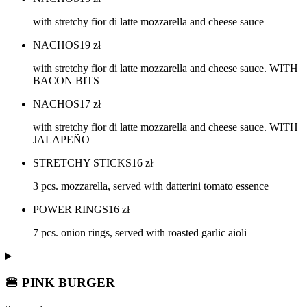
with stretchy fior di latte mozzarella and cheese sauce
NACHOS
19
zł
with stretchy fior di latte mozzarella and cheese sauce. WITH
BACON BITS
NACHOS
17
zł
with stretchy fior di latte mozzarella and cheese sauce. WITH
JALAPEÑO
STRETCHY STICKS
16
zł
3 pcs. mozzarella, served with datterini tomato essence
POWER RINGS
16
zł
7 pcs. onion rings, served with roasted garlic aioli
🍔 PINK BURGER