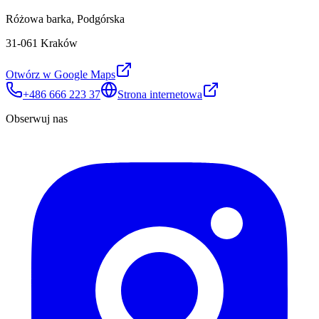
Różowa barka, Podgórska
31-061 Kraków
Otwórz w Google Maps
+486 666 223 37
Strona internetowa
Obserwuj nas