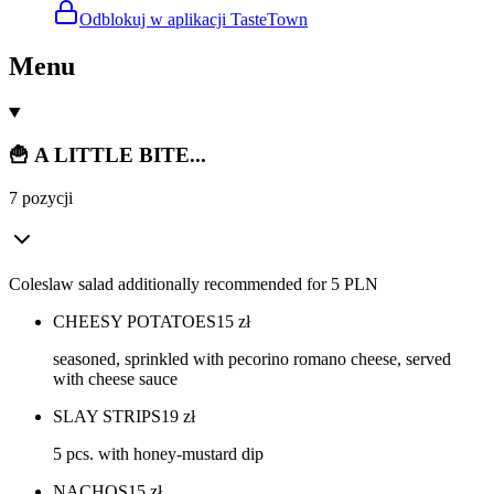
Odblokuj w aplikacji TasteTown
Menu
🍟 A LITTLE BITE...
7 pozycji
Coleslaw salad additionally recommended for 5 PLN
CHEESY POTATOES
15
zł
seasoned, sprinkled with pecorino romano cheese, served
with cheese sauce
SLAY STRIPS
19
zł
5 pcs. with honey-mustard dip
NACHOS
15
zł