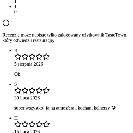
1
1
0
Recenzję może napisać tylko zalogowany użytkownik TasteTown,
który odwiedził restaurację.
B
5 sierpnia 2026
Ok
S
30 lipca 2026
super wszystko! fajna atmosfera i kochani kelnerzy 🩷
H
15 lipca 2026