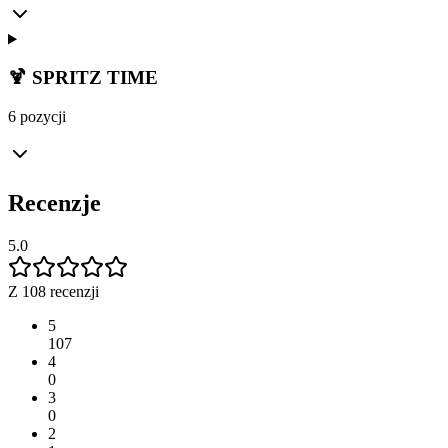
🍹 SPRITZ TIME
6 pozycji
Recenzje
5.0
Z 108 recenzji
5
107
4
0
3
0
2