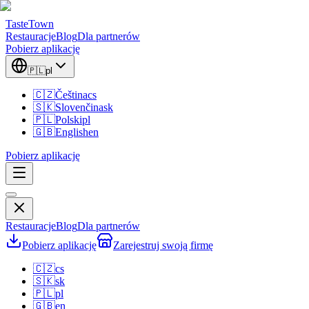
TasteTown
Restauracje
Blog
Dla partnerów
Pobierz aplikację
🇵🇱
pl
🇨🇿
Čeština
cs
🇸🇰
Slovenčina
sk
🇵🇱
Polski
pl
🇬🇧
English
en
Pobierz aplikację
Restauracje
Blog
Dla partnerów
Pobierz aplikację
Zarejestruj swoją firmę
🇨🇿
cs
🇸🇰
sk
🇵🇱
pl
🇬🇧
en