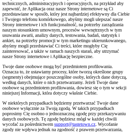
technicznych, administracyjnych i operacyjnych, na przykład aby
zapewnić, że Aplikacja oraz nasze Strony internetowe są Ci
przedstawiane w sposób, który jest najbardziej efektywny dla Ciebie
i Twojego telefonu komórkowego, abyśmy mogli ulepszać nasze
Strony internetowe i ich funkcjonalność, na potrzeby zarządzania
naszym stosunkiem umownym, procesów wewnętrznych w tym
usuwania awarii, analizy danych, testowania, badań, statystyk i
ankiet, na potrzeby promocji w tym marketingu ukierunkowanego,
abyśmy mogli przedstawiać Ci treści, które mogłyby Cię
zainteresować, a także w ramach naszych starań, aby utrzymać
nasze Strony internetowe i Aplikację bezpieczne.
Twoje dane osobowe mogą być przedmiotem profilowania.
Oznacza to, że ustawiamy procesy, które tworzą określone grupy
(segmenty) obejmujące poszczególne osoby, których dane dotyczą,
według danych, które o nich przetwarzamy. Jeżeli Twoje dane
osobowe są przedmiotem profilowania, dowiesz się o tym w sekcji
niniejszej Informacji, która dotyczy właśnie Ciebie.
W niektórych przypadkach będziemy przetwarzać Twoje dane
osobowe wyłącznie za Twoją zgodą. W takich przypadkach
poprosimy Cię osobno o jednoznaczną zgodę przy przekazywaniu
danych osobowych. Tę zgodę będziesz mógł w każdej chwili
wycofać za pośrednictwem
support@tastetown.cz
. Wycofanie
zgody nie wpływa jednak na zgodność z prawem przetwarzania,