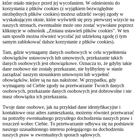
które miało miejsce przed jej wycofaniem. W odniesieniu do
korzystania z plików cookies (z wyjątkiem bezwzględnie
niezbędnych plików cookies) możesz udzielić swojej zgody w
wyskakującym oknie, które wyświetli się przy pierwszej wizycie na
naszych stronach, ewentualnie może ono zostać wywołane poprzez
kliknięcie w odnośnik „Zmiana ustawień plików cookies". W ten
sam sposób można również wycofać już udzieloną zgodę (i tym
samym zablokować dalsze korzystanie z plików cookies).
Tam, gdzie wymagamy danych osobowych w celu wypełnienia
obowiązków ustawowych lub umownych, przekazanie takich
danych osobowych jest obowiązkowe. Oznacza to, że gdyby takie
dane osobowe nie zostały przekazane, nie bylibyśmy w stanie
zarządzać naszym stosunkiem umownym lub wypełnić
obowiązków, które są na nas nałożone. W przypadku, gdy
wymagamy od Ciebie zgody na przetwarzanie Twoich danych
osobowych, przekazanie danych osobowych jest dobrowolne i nie
masz obowiązku ich przekazania.
Twoje dane osobowe, jak na przykład dane identyfikacyjne i
kontaktowe oraz adres zamieszkania, możemy również przetwarzać
na potrzeby ewentualnego przyszłego dochodzenia naszych praw i
roszczeń wobec Ciebie. To przetwarzanie odbywa się na podstawie
naszego uzasadnionego interesu polegającego na dochodzeniu
naszych praw w ewentualnych sporach sądowych.