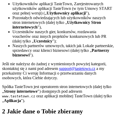
Użytkowników aplikacji TasteTown, Zarejestrowanych
użytkowników aplikacji TasteTown (w tym Umowy START
oraz pełnej wersji) („
Użytkownicy aplikacji
"),
Pozostałych odwiedzających lub użytkowników naszych
stron internetowych (dalej tylko „
Użytkownicy Stron
internetowych
"),
Uczestników naszych gier, konkursów, rozdawania
voucherów oraz innych projektów konkursowych lub PR
(dalej tylko „
Uczestnicy
");
Naszych partnerów umownych, takich jak Lokale partnerskie,
sprzedawcy oraz klienci biznesowi (dalej tylko „
Partnerzy
biznesowi
").
Jeśli nie należysz do żadnej z wymienionych powyżej kategorii,
skontaktuj się z nami pod adresem
support@tastetown.cz
a my
przekażemy Ci wersję Informacji o przetwarzaniu danych
osobowych, która Ciebie dotyczy.
Spółka TasteTown jest operatorem stron internetowych (dalej tylko
„
Strony internetowe
") dostępnych pod adresem
oraz aplikacji mobilnej TasteTown (dalej tylko
www.tastetown.cz
„
Aplikacja
").
2 Jakie dane o Tobie zbieramy