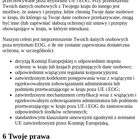
przechowywane poza terytorium UE i EOG. Przy przenoszeniu
Twoich danych osobowych z Twojego kraju do innego jest
możliwe, że ustawy i przepisy, które chronią Twoje dane osobowe
w kraju, do którego są Twoje dane osobowe przekazywane, mogą
być inne (lub zapewniać słabszą ochronę) niż ustawy i przepisy
obowiązujące w kraju, w którym mieszkasz.
Naszym celem jest nieprzenoszenie Twoich danych osobowych
poza terytorium EOG, o ile nie zostanie zapewniona dostateczna
ochrona, w szczególności:
decyzją Komisji Europejskiej o odpowiednim stopniu
ochrony w kraju lub krajach przyjmujących dane osobowe;
odpowiednimi wiążącymi regułami korporacyjnymi;
zatwierdzonym kodeksem postępowania wraz z wiążącymi i
egzekwowalnymi zobowiązaniami administratora lub
podmiotu przetwarzającego w kraju poza UE i EOG;
zatwierdzonym mechanizmem certyfikacji wraz z wiążącym i
egzekwowalnym zobowiązaniem administratora lub podmiotu
przetwarzającego w kraju poza UE i EOG do zastosowania
odpowiednich środków ochronnych;
standardowymi klauzulami umownymi zgodnymi z normami
UE zatwierdzonymi przez Komisję Europejską.
6 Twoje prawa