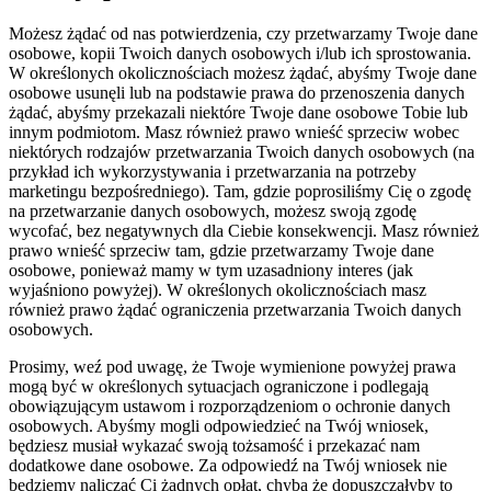
Możesz żądać od nas potwierdzenia, czy przetwarzamy Twoje dane
osobowe, kopii Twoich danych osobowych i/lub ich sprostowania.
W określonych okolicznościach możesz żądać, abyśmy Twoje dane
osobowe usunęli lub na podstawie prawa do przenoszenia danych
żądać, abyśmy przekazali niektóre Twoje dane osobowe Tobie lub
innym podmiotom. Masz również prawo wnieść sprzeciw wobec
niektórych rodzajów przetwarzania Twoich danych osobowych (na
przykład ich wykorzystywania i przetwarzania na potrzeby
marketingu bezpośredniego). Tam, gdzie poprosiliśmy Cię o zgodę
na przetwarzanie danych osobowych, możesz swoją zgodę
wycofać, bez negatywnych dla Ciebie konsekwencji. Masz również
prawo wnieść sprzeciw tam, gdzie przetwarzamy Twoje dane
osobowe, ponieważ mamy w tym uzasadniony interes (jak
wyjaśniono powyżej). W określonych okolicznościach masz
również prawo żądać ograniczenia przetwarzania Twoich danych
osobowych.
Prosimy, weź pod uwagę, że Twoje wymienione powyżej prawa
mogą być w określonych sytuacjach ograniczone i podlegają
obowiązującym ustawom i rozporządzeniom o ochronie danych
osobowych. Abyśmy mogli odpowiedzieć na Twój wniosek,
będziesz musiał wykazać swoją tożsamość i przekazać nam
dodatkowe dane osobowe. Za odpowiedź na Twój wniosek nie
będziemy naliczać Ci żadnych opłat, chyba że dopuszczałyby to