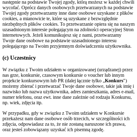
następnie na podstawie Twojej zgody, którą możesz w każdej chwili
wycofać. Oprócz danych osobowych przetwarzanych na podstawie
Twojej zgody przetwarzamy inne dane osobowe uzyskane z plików
cookies, a mianowicie te, które są uzyskane z bezwzględnie
niezbędnych plików cookies. To przetwarzanie opiera się na naszym
uzasadnionym interesie polegającym na zdolności operacyjnej Stron
internetowych. Jeżeli komunikujesz się z nami, przetwarzamy
Twoje dane osobowe na podstawie uzasadnionego interesu
polegającego na Twoim przyjemnym doświadczeniu użytkownika.
(c) Uczestnicy
W związku z Twoim udziałem w organizowanej (urządzanej) przez
nas grze, konkursie, czasowym konkursie o voucher lub innym
projekcie konkursowym lub PR (dalej łącznie tylko „
Konkurs
")
możemy zbierać i przetwarzać Twoje dane osobowe, takie jak imię i
nazwisko lub nazwa użytkownika, adres zamieszkania, adres e-mail,
numer telefonu, oraz ewt. inne dane zależnie od rodzaju Konkursu,
np. wiek, zdjęcia itp.
W przypadku, gdy w związku z Twoim udziałem w Konkursie
przekażesz nam dane osobowe osób trzecich, w szczególności ich
zdjęcia, odpowiadasz za to, że nie zostaną naruszone ich prawa,
oraz jesteś zobowiązany uzyskać ich pisemną zgodę.