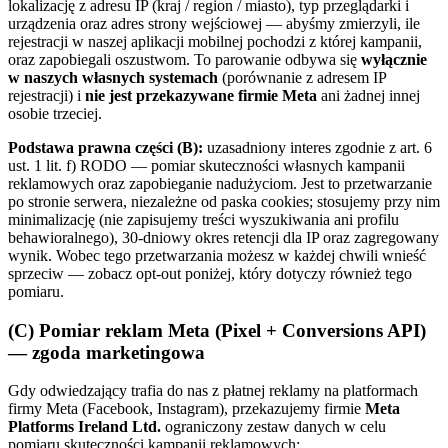
lokalizację z adresu IP (kraj / region / miasto), typ przeglądarki i
urządzenia oraz adres strony wejściowej — abyśmy zmierzyli, ile
rejestracji w naszej aplikacji mobilnej pochodzi z której kampanii,
oraz zapobiegali oszustwom. To parowanie odbywa się
wyłącznie
w naszych własnych systemach
(porównanie z adresem IP
rejestracji) i
nie jest przekazywane firmie Meta
ani żadnej innej
osobie trzeciej.
Podstawa prawna części (B):
uzasadniony interes zgodnie z art. 6
ust. 1 lit. f) RODO — pomiar skuteczności własnych kampanii
reklamowych oraz zapobieganie nadużyciom. Jest to przetwarzanie
po stronie serwera, niezależne od paska cookies; stosujemy przy nim
minimalizację (nie zapisujemy treści wyszukiwania ani profilu
behawioralnego), 30-dniowy okres retencji dla IP oraz zagregowany
wynik. Wobec tego przetwarzania możesz w każdej chwili wnieść
sprzeciw — zobacz opt-out poniżej, który dotyczy również tego
pomiaru.
(C) Pomiar reklam Meta (Pixel + Conversions API)
— zgoda marketingowa
Gdy odwiedzający trafia do nas z płatnej reklamy na platformach
firmy Meta (Facebook, Instagram), przekazujemy firmie
Meta
Platforms Ireland Ltd.
ograniczony zestaw danych w celu
pomiaru skuteczności kampanii reklamowych: