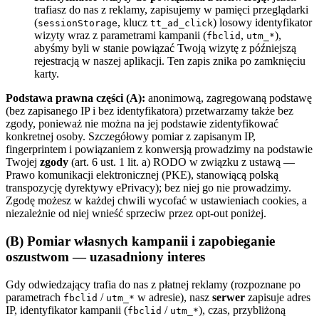
trafiasz do nas z reklamy, zapisujemy w pamięci przeglądarki
(
, klucz
) losowy identyfikator
sessionStorage
tt_ad_click
wizyty wraz z parametrami kampanii (
,
),
fbclid
utm_*
abyśmy byli w stanie powiązać Twoją wizytę z późniejszą
rejestracją w naszej aplikacji. Ten zapis znika po zamknięciu
karty.
Podstawa prawna części (A):
anonimową, zagregowaną podstawę
(bez zapisanego IP i bez identyfikatora) przetwarzamy także bez
zgody, ponieważ nie można na jej podstawie zidentyfikować
konkretnej osoby. Szczegółowy pomiar z zapisanym IP,
fingerprintem i powiązaniem z konwersją prowadzimy na podstawie
Twojej
zgody
(art. 6 ust. 1 lit. a) RODO w związku z ustawą —
Prawo komunikacji elektronicznej (PKE), stanowiącą polską
transpozycję dyrektywy ePrivacy); bez niej go nie prowadzimy.
Zgodę możesz w każdej chwili wycofać w ustawieniach cookies, a
niezależnie od niej wnieść sprzeciw przez opt-out poniżej.
(B) Pomiar własnych kampanii i zapobieganie
oszustwom — uzasadniony interes
Gdy odwiedzający trafia do nas z płatnej reklamy (rozpoznane po
parametrach
/
w adresie), nasz
serwer
zapisuje adres
fbclid
utm_*
IP, identyfikator kampanii (
/
), czas, przybliżoną
fbclid
utm_*