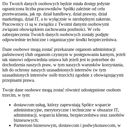
Do Twoich danych osobowych będzie miała dostęp jedynie
ograniczona liczba pracowników Spółki zależnie od celu
przetwarzania, jak np. dział handlowy, dział prawny, dział
marketingu, dział IT, a to wyłącznie w niezbędnym zakresie.
Pracownicy ci są w związku z Twoimi danymi osobowymi
związani obowiązkiem zachowania poufności. W celu
zabezpieczenia Twoich danych osobowych zostały podjęte
odpowiednie techniczne i organizacyjne środki bezpieczeństwa.
Dane osobowe mogą zostać przekazane organom administracji
państwowej i/lub organom czynnym w postępowaniu karnym, jeżeli
tak stanowi odpowiednia ustawa lub jeżeli jest to potrzebne do
dochodzenia naszych praw, w tym naszych warunków korzystania,
lub do ochrony naszych uzasadnionych interesów (w tym
uzasadnionych interesów osób trzecich) zgodnie z obowiązującymi
przepisami prawa.
Twoje dane osobowe mogą zostać również udostępnione osobom
trzecim, w tym:
dostawcom usług, którzy zapewniają Spółce wsparcie
administracyjne, merytoryczne i techniczne w obszarze IT,
administracji, wsparcia klienta, bezpieczeństwa oraz zasobów
biznesowych;
Partnerom biznesowym, dostawcom i podwykonawcom, w