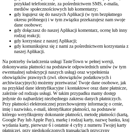
przykład telefonicznie, za pośrednictwem SMS, e-maila,
mediów społecznościowych lub komentarzy;
gdy logujesz się do naszych Aplikacji (w tym bezpłatnego
okresu próbnego) i w tym związku przekazujesz nam swoje
dane osobowe;
gdy dołączasz do naszej Aplikacji komentarz, ocenę lub inny
rodzaj reakcji;
gdy korzystasz z naszej Aplikacji;
gdy komunikujesz się z nami za pośrednictwem korzystania z
naszej Aplikacji.
Na potrzeby świadczenia usługi TasteTown w pełnej wersji,
dokonywania płatności na podstawie odpowiednich umów (w tym
ewentualnej subskrypcji naszych usług) oraz wypełnienia
obowiązków prawnych (zwł. obowiązków podatkowych i
archiwizacyjnych) możemy przetwarzać Twoje dane osobowe, jak
na przykład dane identyfikacyjne i kontaktowe oraz dane płatnicze,
zależnie od rodzaju usługi. W takim przypadku mamy dostęp
jedynie do najbardziej niezbędnego zakresu danych płatniczych.
Przy płatności elektronicznej przechowujemy informację o cenie,
imię i nazwisko, e-mail, identyfikator płatności, na podstawie
którego weryfikujemy dokonanie płatności, metodę płatności (kartą,
Google Pay lub Apple Pay), markę i rodzaj karty, nazwę banku, kraj
wydania karty, pierwsze 6 i ostatnie 4 cyfry z numeru Twojej karty
płatniczej, przy niedokończonych transakcjach przyczyny