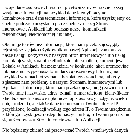
Twoje dane osobowe zbieramy i przetwarzamy w trakcie naszej
wzajemnej interakcji, na przykład dane identyfikacyjne i
kontaktowe oraz dane techniczne i informacje, które uzyskujemy od
Ciebie podczas korzystania przez Ciebie z naszej Strony
internetowej, Aplikacji lub podczas naszej komunikacji
telefonicznej, elektronicznej lub innej.
Obejmuje to również informacje, które nam przekazujesz, gdy
rejestrujesz się jako użytkownik w naszej Aplikacji, zamawiasz
nasze usługi, korzystasz z naszych Stron internetowych lub usług,
kontaktujesz się z nami telefonicznie lub e-mailem, komentujesz
Lokale w Aplikacji, bierzesz udział w konkursie, akcji promocyjnej
lub badaniu, wypełniasz formularz zgłoszeniowy lub inny, na
przykład w ramach otrzymania bezpłatnego vouchera, lub gdy
zgłaszasz nam problemy z naszymi Stronami internetowymi lub
Aplikacją. Informacje, które nam przekazujesz, mogą zawierać np.
Twoje imię i nazwisko, adres, e-mail, numer telefonu, identyfikator
klienta, dane finansowe i płatnicze, opis osobowy i zdjęcie, wiek i
datę urodzenia, ale także dane techniczne o Twoim adresie IP,
przybliżonej lokalizacji według tego adresu IP, o Twoim urządzeniu,
z którego uzyskujesz dostęp do naszych usług, o Twoim poruszaniu
się w środowisku Stron internetowych lub Aplikacji.
Nie będziemy zbierać ani przetwarzać Twoich wrażliwych danych