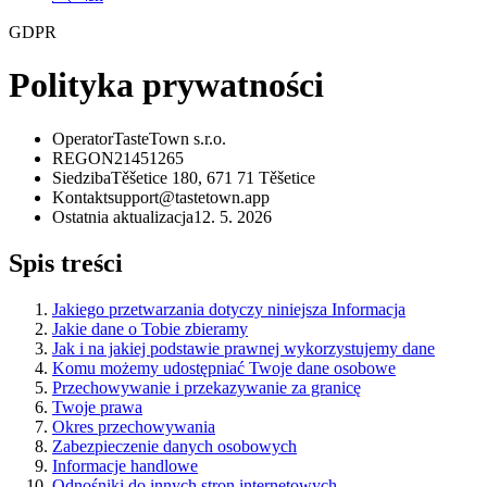
GDPR
Polityka prywatności
Operator
TasteTown s.r.o.
REGON
21451265
Siedziba
Těšetice 180, 671 71 Těšetice
Kontakt
support@tastetown.app
Ostatnia aktualizacja
12. 5. 2026
Spis treści
Jakiego przetwarzania dotyczy niniejsza Informacja
Jakie dane o Tobie zbieramy
Jak i na jakiej podstawie prawnej wykorzystujemy dane
Komu możemy udostępniać Twoje dane osobowe
Przechowywanie i przekazywanie za granicę
Twoje prawa
Okres przechowywania
Zabezpieczenie danych osobowych
Informacje handlowe
Odnośniki do innych stron internetowych