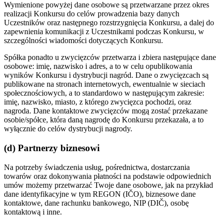
Wymienione powyżej dane osobowe są przetwarzane przez okres
realizacji Konkursu do celów prowadzenia bazy danych
Uczestników oraz następnego rozstrzygnięcia Konkursu, a dalej do
zapewnienia komunikacji z Uczestnikami podczas Konkursu, w
szczególności wiadomości dotyczących Konkursu.
Spółka ponadto u zwycięzców przetwarza i zbiera następujące dane
osobowe: imię, nazwisko i adres, a to w celu opublikowania
wyników Konkursu i dystrybucji nagród. Dane o zwycięzcach są
publikowane na stronach internetowych, ewentualnie w sieciach
społecznościowych, a to standardowo w następującym zakresie:
imię, nazwisko, miasto, z którego zwycięzca pochodzi, oraz
nagroda. Dane kontaktowe zwycięzców mogą zostać przekazane
osobie/spółce, która daną nagrodę do Konkursu przekazała, a to
wyłącznie do celów dystrybucji nagrody.
(d) Partnerzy biznesowi
Na potrzeby świadczenia usług, pośrednictwa, dostarczania
towarów oraz dokonywania płatności na podstawie odpowiednich
umów możemy przetwarzać Twoje dane osobowe, jak na przykład
dane identyfikacyjne w tym REGON (IČO), biznesowe dane
kontaktowe, dane rachunku bankowego, NIP (DIČ), osobę
kontaktową i inne.