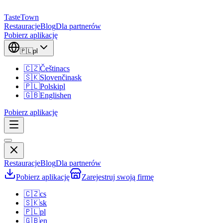
TasteTown
Restauracje
Blog
Dla partnerów
Pobierz aplikację
🇵🇱
pl
🇨🇿
Čeština
cs
🇸🇰
Slovenčina
sk
🇵🇱
Polski
pl
🇬🇧
English
en
Pobierz aplikację
Restauracje
Blog
Dla partnerów
Pobierz aplikację
Zarejestruj swoją firmę
🇨🇿
cs
🇸🇰
sk
🇵🇱
pl
🇬🇧
en