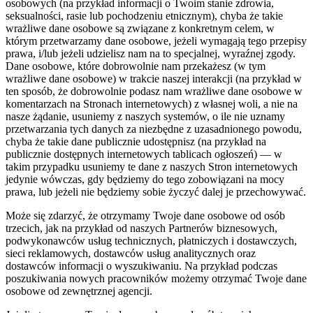
osobowych (na przykład informacji o Twoim stanie zdrowia,
seksualności, rasie lub pochodzeniu etnicznym), chyba że takie
wrażliwe dane osobowe są związane z konkretnym celem, w
którym przetwarzamy dane osobowe, jeżeli wymagają tego przepisy
prawa, i/lub jeżeli udzielisz nam na to specjalnej, wyraźnej zgody.
Dane osobowe, które dobrowolnie nam przekażesz (w tym
wrażliwe dane osobowe) w trakcie naszej interakcji (na przykład w
ten sposób, że dobrowolnie podasz nam wrażliwe dane osobowe w
komentarzach na Stronach internetowych) z własnej woli, a nie na
nasze żądanie, usuniemy z naszych systemów, o ile nie uznamy
przetwarzania tych danych za niezbędne z uzasadnionego powodu,
chyba że takie dane publicznie udostępnisz (na przykład na
publicznie dostępnych internetowych tablicach ogłoszeń) — w
takim przypadku usuniemy te dane z naszych Stron internetowych
jedynie wówczas, gdy będziemy do tego zobowiązani na mocy
prawa, lub jeżeli nie będziemy sobie życzyć dalej je przechowywać.
Może się zdarzyć, że otrzymamy Twoje dane osobowe od osób
trzecich, jak na przykład od naszych Partnerów biznesowych,
podwykonawców usług technicznych, płatniczych i dostawczych,
sieci reklamowych, dostawców usług analitycznych oraz
dostawców informacji o wyszukiwaniu. Na przykład podczas
poszukiwania nowych pracowników możemy otrzymać Twoje dane
osobowe od zewnętrznej agencji.