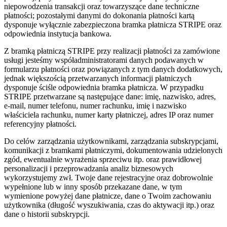
niepowodzenia transakcji oraz towarzyszące dane techniczne
płatności; pozostałymi danymi do dokonania płatności kartą
dysponuje wyłącznie zabezpieczona bramka płatnicza STRIPE oraz
odpowiednia instytucja bankowa.
Z bramką płatniczą STRIPE przy realizacji płatności za zamówione
usługi jesteśmy współadministratorami danych podawanych w
formularzu płatności oraz powiązanych z tym danych dodatkowych,
jednak większością przetwarzanych informacji płatniczych
dysponuje ściśle odpowiednia bramka płatnicza. W przypadku
STRIPE przetwarzane są następujące dane: imię, nazwisko, adres,
e-mail, numer telefonu, numer rachunku, imię i nazwisko
właściciela rachunku, numer karty płatniczej, adres IP oraz numer
referencyjny płatności.
Do celów zarządzania użytkownikami, zarządzania subskrypcjami,
komunikacji z bramkami płatniczymi, dokumentowania udzielonych
zgód, ewentualnie wyrażenia sprzeciwu itp. oraz prawidłowej
personalizacji i przeprowadzania analiz biznesowych
wykorzystujemy zwł. Twoje dane rejestracyjne oraz dobrowolnie
wypełnione lub w inny sposób przekazane dane, w tym
wymienione powyżej dane płatnicze, dane o Twoim zachowaniu
użytkownika (długość wyszukiwania, czas do aktywacji itp.) oraz
dane o historii subskrypcji.