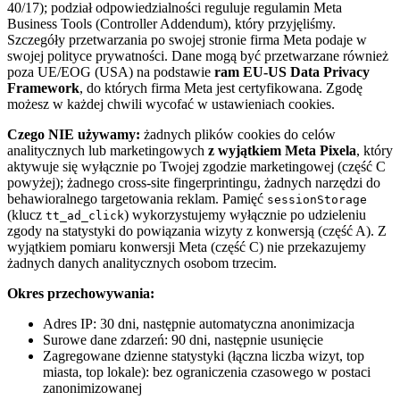
40/17); podział odpowiedzialności reguluje regulamin Meta
Business Tools (Controller Addendum), który przyjęliśmy.
Szczegóły przetwarzania po swojej stronie firma Meta podaje w
swojej polityce prywatności. Dane mogą być przetwarzane również
poza UE/EOG (USA) na podstawie
ram EU-US Data Privacy
Framework
, do których firma Meta jest certyfikowana. Zgodę
możesz w każdej chwili wycofać w ustawieniach cookies.
Czego NIE używamy:
żadnych plików cookies do celów
analitycznych lub marketingowych
z wyjątkiem Meta Pixela
, który
aktywuje się wyłącznie po Twojej zgodzie marketingowej (część C
powyżej); żadnego cross-site fingerprintingu, żadnych narzędzi do
behawioralnego targetowania reklam. Pamięć
sessionStorage
(klucz
) wykorzystujemy wyłącznie po udzieleniu
tt_ad_click
zgody na statystyki do powiązania wizyty z konwersją (część A). Z
wyjątkiem pomiaru konwersji Meta (część C) nie przekazujemy
żadnych danych analitycznych osobom trzecim.
Okres przechowywania:
Adres IP: 30 dni, następnie automatyczna anonimizacja
Surowe dane zdarzeń: 90 dni, następnie usunięcie
Zagregowane dzienne statystyki (łączna liczba wizyt, top
miasta, top lokale): bez ograniczenia czasowego w postaci
zanonimizowanej