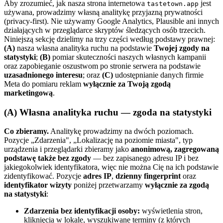
Aby zrozumieć, jak nasza strona internetowa
jest
tastetown.app
używana, prowadzimy własną analitykę przyjazną prywatności
(privacy-first). Nie używamy Google Analytics, Plausible ani innych
działających w przeglądarce skryptów śledzących osób trzecich.
Niniejszą sekcję dzielimy na trzy części według podstawy prawnej:
(A)
nasza własna analityka ruchu na podstawie
Twojej zgody na
statystyki
;
(B)
pomiar skuteczności naszych własnych kampanii
oraz zapobieganie oszustwom po stronie serwera na podstawie
uzasadnionego interesu
; oraz
(C)
udostępnianie danych firmie
Meta do pomiaru reklam
wyłącznie za Twoją zgodą
marketingową
.
(A) Własna analityka ruchu — zgoda na statystyki
Co zbieramy.
Analitykę prowadzimy na dwóch poziomach.
Pozycje „Zdarzenia", „Lokalizację na poziomie miasta", typ
urządzenia i przeglądarki zbieramy jako
anonimową, zagregowaną
podstawę także bez zgody
— bez zapisanego adresu IP i bez
jakiegokolwiek identyfikatora, więc nie można Cię na ich podstawie
zidentyfikować. Pozycje
adres IP
,
dzienny fingerprint
oraz
identyfikator wizyty
poniżej przetwarzamy
wyłącznie za zgodą
na statystyki
:
Zdarzenia bez identyfikacji osoby:
wyświetlenia stron,
kliknięcia w lokale, wyszukiwane terminy (z których