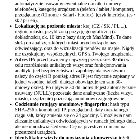
automatycznie usuwamy ewentualne e-maile i numery
telefonów), kategorię urządzenia (telefon / tablet / komputer),
przeglądarkę (Chrome / Safari / Firefox), język interfejsu (cs /
sk / pl / en).
Lokalizację na poziomie miasta:
kraj (CZ / SK / PL ...),
region, miasto, przybliżoną pozycję geograficzną (z
dokładnością ok. 10 km z bazy danych MaxMind). Te dane
służą do analizy, z których miast przychodzą do nas
odwiedzający, oraz do wizualizacji trendów na mapie. Nigdy
nie uzyskujemy współrzędnych GPS z Twojego urządzenia.
Adres IP:
przechowujemy najwyżej przez okres
30 dni
w
celu rozróżnienia unikalnych wizyt oraz funkcjonowania
analityki (cel bezpieczeństwa i zapobiegania oszustwom
należy do części B poniżej; adres IP jest fizycznie zapisany w
jednej wspólnej tabeli, dlatego obowiązuje ten sam 30-
dniowy okres). Po upływie 30 dni adres IP jest automatycznie
usuwany (NULL); pozostałe dane analityczne (liczba wizyt,
miasto, urządzenie) pozostają anonimowo zagregowane.
Codziennie rotujący anonimowy fingerprint:
hash typu
SHA-256 z kombinacji IP, przeglądarki, daty oraz tajnego
ciągu salt, który zmienia się co 24 godziny. Umożliwia nam
zliczanie unikalnych odwiedzających w ramach jednego dnia,
ale nie umożliwia śledzenia Cię na przestrzeni dni ani na
przestrzeni urządzeń.
Identyfikator wizyty do powiązania z konwersją:
jeżeli