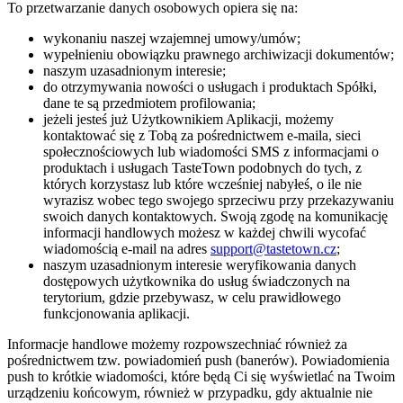
To przetwarzanie danych osobowych opiera się na:
wykonaniu naszej wzajemnej umowy/umów;
wypełnieniu obowiązku prawnego archiwizacji dokumentów;
naszym uzasadnionym interesie;
do otrzymywania nowości o usługach i produktach Spółki,
dane te są przedmiotem profilowania;
jeżeli jesteś już Użytkownikiem Aplikacji, możemy
kontaktować się z Tobą za pośrednictwem e-maila, sieci
społecznościowych lub wiadomości SMS z informacjami o
produktach i usługach TasteTown podobnych do tych, z
których korzystasz lub które wcześniej nabyłeś, o ile nie
wyrazisz wobec tego swojego sprzeciwu przy przekazywaniu
swoich danych kontaktowych. Swoją zgodę na komunikację
informacji handlowych możesz w każdej chwili wycofać
wiadomością e-mail na adres
support@tastetown.cz
;
naszym uzasadnionym interesie weryfikowania danych
dostępowych użytkownika do usług świadczonych na
terytorium, gdzie przebywasz, w celu prawidłowego
funkcjonowania aplikacji.
Informacje handlowe możemy rozpowszechniać również za
pośrednictwem tzw. powiadomień push (banerów). Powiadomienia
push to krótkie wiadomości, które będą Ci się wyświetlać na Twoim
urządzeniu końcowym, również w przypadku, gdy aktualnie nie