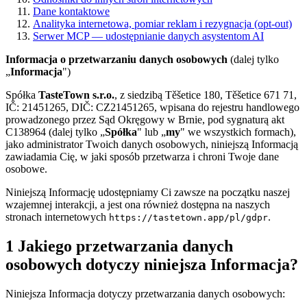
Dane kontaktowe
Analityka internetowa, pomiar reklam i rezygnacja (opt-out)
Serwer MCP — udostępnianie danych asystentom AI
Informacja o przetwarzaniu danych osobowych
(dalej tylko
„
Informacja
")
Spółka
TasteTown s.r.o.
, z siedzibą Těšetice 180, Těšetice 671 71,
IČ: 21451265, DIČ: CZ21451265, wpisana do rejestru handlowego
prowadzonego przez Sąd Okręgowy w Brnie, pod sygnaturą akt
C138964 (dalej tylko „
Spółka
" lub „
my
" we wszystkich formach),
jako administrator Twoich danych osobowych, niniejszą Informacją
zawiadamia Cię, w jaki sposób przetwarza i chroni Twoje dane
osobowe.
Niniejszą Informację udostępniamy Ci zawsze na początku naszej
wzajemnej interakcji, a jest ona również dostępna na naszych
stronach internetowych
.
https://tastetown.app/pl/gdpr
1 Jakiego przetwarzania danych
osobowych dotyczy niniejsza Informacja?
Niniejsza Informacja dotyczy przetwarzania danych osobowych: