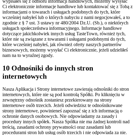
wypisałeś się z odbioru informacji handlowych, możemy wysyłać
Ci elektronicznie informacje handlowe lub kontaktować się z Tobą z
informacjami o towarach i usługach podobnych do tych, które
wcześniej nabyłeś lub o których nabyciu z nami negocjowałeś, a to
zgodnie z § 7 ust. 3 ustawy nr 480/2004 Dz.U. (Sb.), o niektórych
usługach społeczeństwa informacyjnego. Informacje handlowe
dotyczące jakichkolwiek innych usług TasteTown, również tych,
które nie są związane z towarami i usługami podobnymi do tych,
które wcześniej nabyłeś, jak również oferty naszych partnerów
biznesowych, możemy wysyłać Ci elektronicznie, jeżeli udzieliłeś
nam na to wyraźnej zgody.
10 Odnośniki do innych stron
internetowych
Nasza Aplikacja i Strony internetowe zawierają odnośniki do stron
internetowych, które nie są pod kontrolą Spółki. Po kliknięciu w
zewnętrzny odnośnik zostaniesz przekierowany na strony
internetowe osób trzecich. Jeżeli odwiedzisz te odnośnikowane
strony internetowe, powinieneś zapoznać się z ich informacją o
ochronie danych osobowych. Nie odpowiadamy za zasady i
procedury innych spółek. Nasza Spółka nie ma żadnej kontroli nad
treścią, zasadami ochrony prywatności oraz zasadami lub
procedurami stron lub usług osób trzecich i nie odpowiada za nie.