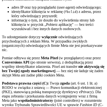
adres IP oraz typ przeglądarki (user-agent) odwiedzającego;
identyfikator kliknięcia w reklamę (
) z adresu, przez
fbclid
który odwiedzający przyszedł;
informację o tym, że doszło do wyświetlenia strony lub
kliknięcia w przycisk „Pobierz aplikację" — bez treści
wyszukiwań i bez innych danych osobowych.
To udostępnianie dotyczy
wyłącznie
odwiedzających
przychodzących z reklam Meta. W przypadku zwykłych
(organicznych) odwiedzających firmie Meta nie jest przekazywane
nic.
Pomiar odbywa się przez
Meta Pixel
(w przeglądarce) oraz przez
Conversions API
(po stronie serwera), z deduplikacją przez
wspólny identyfikator zdarzenia. Pixel ani transfer
nie aktywują się
bez Twojej zgody marketingowej
— bez niej nie ładuje się żaden
skrypt Meta ani żadne pliki cookies Meta.
Podstawa prawna części (C):
Twoja
zgoda
(art. 6 ust. 1 lit. a)
RODO w związku z ustawą — Prawo komunikacji elektronicznej
(PKE), stanowiącą polską transpozycję dyrektywy ePrivacy). Dla
etapu zebrania i przekazania danych występujemy wraz z firmą
Meta jako
współadministratorzy
(joint controllers) w rozumieniu
wyroku Trybunału Sprawiedliwości UE w sprawie
Fashion ID
(C-