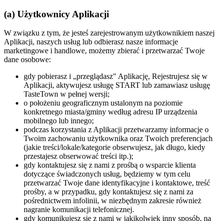
(a) Użytkownicy Aplikacji
W związku z tym, że jesteś zarejestrowanym użytkownikiem naszej
Aplikacji, naszych usług lub odbierasz nasze informacje
marketingowe i handlowe, możemy zbierać i przetwarzać Twoje
dane osobowe:
gdy pobierasz i „przeglądasz" Aplikację, Rejestrujesz się w
Aplikacji, aktywujesz usługę START lub zamawiasz usługę
TasteTown w pełnej wersji;
o położeniu geograficznym ustalonym na poziomie
konkretnego miasta/gminy według adresu IP urządzenia
mobilnego lub innego;
podczas korzystania z Aplikacji przetwarzamy informacje o
Twoim zachowaniu użytkownika oraz Twoich preferencjach
(jakie treści/lokale/kategorie obserwujesz, jak długo, kiedy
przestajesz obserwować treści itp.);
gdy kontaktujesz się z nami z prośbą o wsparcie klienta
dotyczące świadczonych usług, będziemy w tym celu
przetwarzać Twoje dane identyfikacyjne i kontaktowe, treść
prośby, a w przypadku, gdy kontaktujesz się z nami za
pośrednictwem infolinii, w niezbędnym zakresie również
nagranie komunikacji telefonicznej.
gdy komunikujesz się z nami w jakikolwiek inny sposób, na