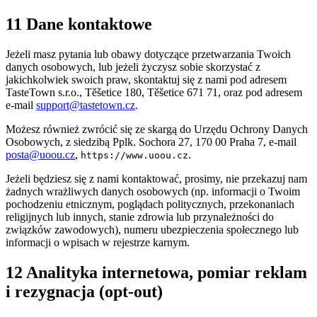
11 Dane kontaktowe
Jeżeli masz pytania lub obawy dotyczące przetwarzania Twoich
danych osobowych, lub jeżeli życzysz sobie skorzystać z
jakichkolwiek swoich praw, skontaktuj się z nami pod adresem
TasteTown s.r.o., Těšetice 180, Těšetice 671 71, oraz pod adresem
e-mail
support@tastetown.cz
.
Możesz również zwrócić się ze skargą do Urzędu Ochrony Danych
Osobowych, z siedzibą Pplk. Sochora 27, 170 00 Praha 7, e-mail
posta@uoou.cz
,
.
https://www.uoou.cz
Jeżeli będziesz się z nami kontaktować, prosimy, nie przekazuj nam
żadnych wrażliwych danych osobowych (np. informacji o Twoim
pochodzeniu etnicznym, poglądach politycznych, przekonaniach
religijnych lub innych, stanie zdrowia lub przynależności do
związków zawodowych), numeru ubezpieczenia społecznego lub
informacji o wpisach w rejestrze karnym.
12 Analityka internetowa, pomiar reklam
i rezygnacja (opt-out)