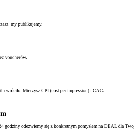
dzasz, my publikujemy.
ez voucherów.
i ilu wróciło. Mierzysz CPI (cost per impression) i CAC.
em
 w 24 godziny odezwiemy się z konkretnym pomysłem na DEAL dla Twoj