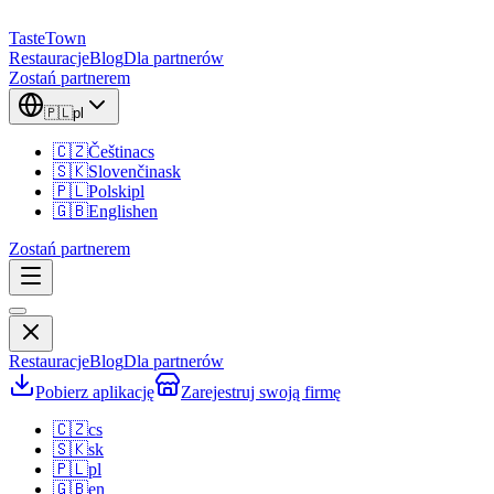
TasteTown
Restauracje
Blog
Dla partnerów
Zostań partnerem
🇵🇱
pl
🇨🇿
Čeština
cs
🇸🇰
Slovenčina
sk
🇵🇱
Polski
pl
🇬🇧
English
en
Zostań partnerem
Restauracje
Blog
Dla partnerów
Pobierz aplikację
Zarejestruj swoją firmę
🇨🇿
cs
🇸🇰
sk
🇵🇱
pl
🇬🇧
en