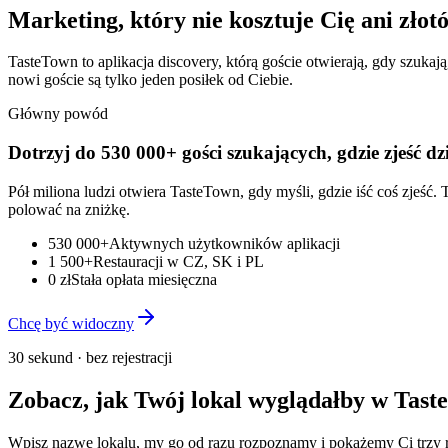
Marketing, który nie kosztuje Cię ani złot
TasteTown to aplikacja discovery, którą goście otwierają, gdy szuka
nowi goście są tylko jeden posiłek od Ciebie.
Główny powód
Dotrzyj do 530 000+ gości szukających, gdzie zjeść dz
Pół miliona ludzi otwiera TasteTown, gdy myśli, gdzie iść coś zjeść.
polować na zniżkę.
530 000+
Aktywnych użytkowników aplikacji
1 500+
Restauracji w CZ, SK i PL
0 zł
Stała opłata miesięczna
Chcę być widoczny
30 sekund · bez rejestracji
Zobacz, jak Twój lokal wyglądałby w Tast
Wpisz nazwę lokalu, my go od razu rozpoznamy i pokażemy Ci trzy rze