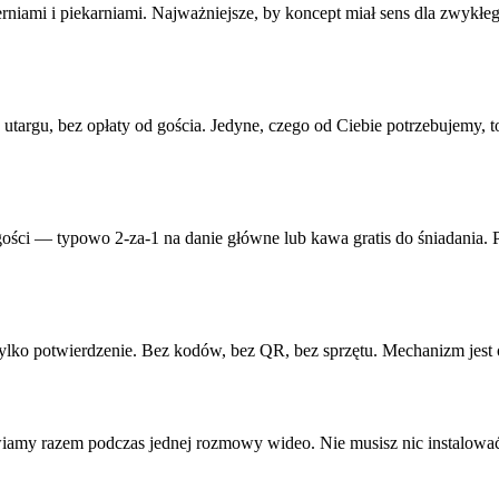
erniami i piekarniami. Najważniejsze, by koncept miał sens dla zwykłeg
 utargu, bez opłaty od gościa. Jedyne, czego od Ciebie potrzebujemy
gości — typowo 2-za-1 na danie główne lub kawa gratis do śniadania
 tylko potwierdzenie. Bez kodów, bez QR, bez sprzętu. Mechanizm jes
awiamy razem podczas jednej rozmowy wideo. Nie musisz nic instalowa