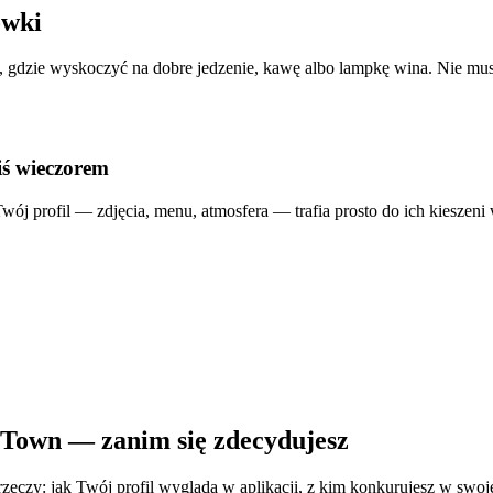
ówki
ją, gdzie wyskoczyć na dobre jedzenie, kawę albo lampkę wina. Nie mu
iś wieczorem
 Twój profil — zdjęcia, menu, atmosfera — trafia prosto do ich kieszen
eTown — zanim się zdecydujesz
czy: jak Twój profil wygląda w aplikacji, z kim konkurujesz w swojej