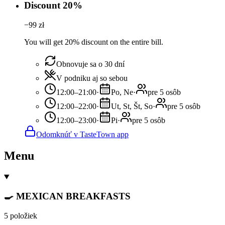
Discount 20%
−
99
zł
You will get 20% discount on the entire bill.
Obnovuje sa o 30 dní
V podniku aj so sebou
12:00–21:00
·
Po, Ne
·
pre 5 osôb
12:00–22:00
·
Ut, St, Št, So
·
pre 5 osôb
12:00–23:00
·
Pi
·
pre 5 osôb
Odomknúť v TasteTown app
Menu
🍳 MEXICAN BREAKFASTS
5 položiek