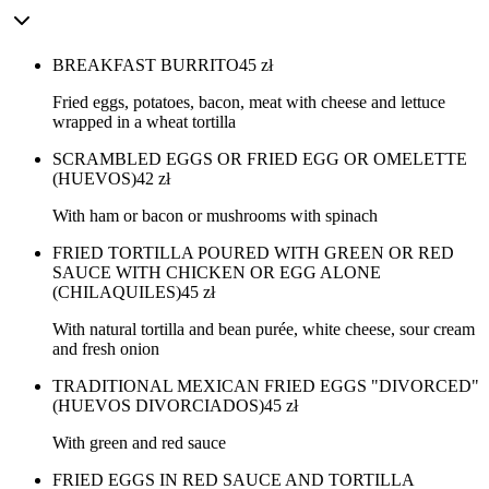
BREAKFAST BURRITO
45
zł
Fried eggs, potatoes, bacon, meat with cheese and lettuce
wrapped in a wheat tortilla
SCRAMBLED EGGS OR FRIED EGG OR OMELETTE
(HUEVOS)
42
zł
With ham or bacon or mushrooms with spinach
FRIED TORTILLA POURED WITH GREEN OR RED
SAUCE WITH CHICKEN OR EGG ALONE
(CHILAQUILES)
45
zł
With natural tortilla and bean purée, white cheese, sour cream
and fresh onion
TRADITIONAL MEXICAN FRIED EGGS "DIVORCED"
(HUEVOS DIVORCIADOS)
45
zł
With green and red sauce
FRIED EGGS IN RED SAUCE AND TORTILLA