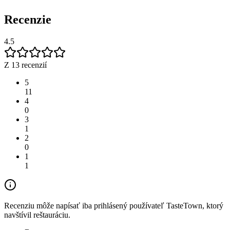
Recenzie
4.5
Z 13 recenzií
5
11
4
0
3
1
2
0
1
1
Recenziu môže napísať iba prihlásený používateľ TasteTown, ktorý
navštívil reštauráciu.