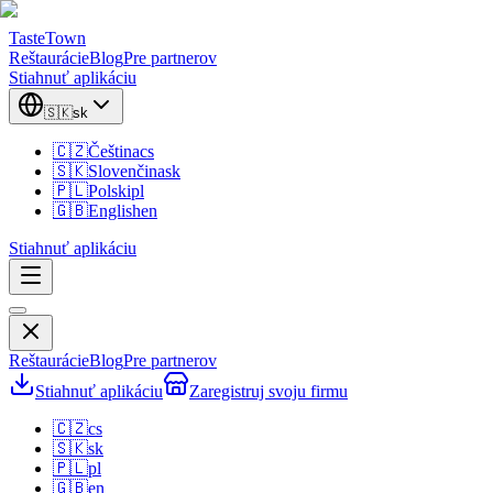
TasteTown
Reštaurácie
Blog
Pre partnerov
Stiahnuť aplikáciu
🇸🇰
sk
🇨🇿
Čeština
cs
🇸🇰
Slovenčina
sk
🇵🇱
Polski
pl
🇬🇧
English
en
Stiahnuť aplikáciu
Reštaurácie
Blog
Pre partnerov
Stiahnuť aplikáciu
Zaregistruj svoju firmu
🇨🇿
cs
🇸🇰
sk
🇵🇱
pl
🇬🇧
en