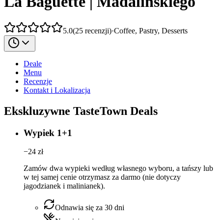
La Baguette | Madalińskiego
5.0
(
25
recenzji
)
·
Coffee, Pastry, Desserts
Deale
Menu
Recenzje
Kontakt i Lokalizacja
Ekskluzywne TasteTown Deals
Wypiek 1+1
−
24
zł
Zamów dwa wypieki według własnego wyboru, a tańszy lub
w tej samej cenie otrzymasz za darmo (nie dotyczy
jagodzianek i malinianek).
Odnawia się za 30 dni