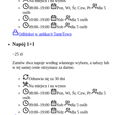
Na miejscu i na wynos
08:00–19:00
·
Pon, Wt, Śr, Czw, Pt
·
dla 5
osób
10:00–19:00
·
Ndz
·
dla 5 osób
09:00–19:00
·
Sob
·
dla 5 osób
Odblokuj w aplikacji TasteTown
Napój 1+1
−
25
zł
Zamów dwa napoje według własnego wyboru, a tańszy lub
w tej samej cenie otrzymasz za darmo.
Odnawia się za 30 dni
Na miejscu i na wynos
08:00–19:00
·
Pon, Wt, Śr, Czw, Pt
·
dla 5
osób
09:00–19:00
·
Sob
·
dla 5 osób
10:00–19:00
·
Ndz
·
dla 5 osób