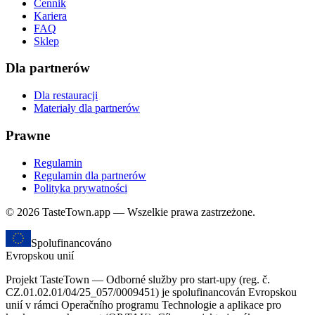
Cennik
Kariera
FAQ
Sklep
Dla partnerów
Dla restauracji
Materiały dla partnerów
Prawne
Regulamin
Regulamin dla partnerów
Polityka prywatności
© 2026 TasteTown.app — Wszelkie prawa zastrzeżone.
Spolufinancováno
Evropskou unií
Projekt TasteTown — Odborné služby pro start-upy (reg. č.
CZ.01.02.01/04/25_057/0009451) je spolufinancován Evropskou
unií v rámci Operačního programu Technologie a aplikace pro