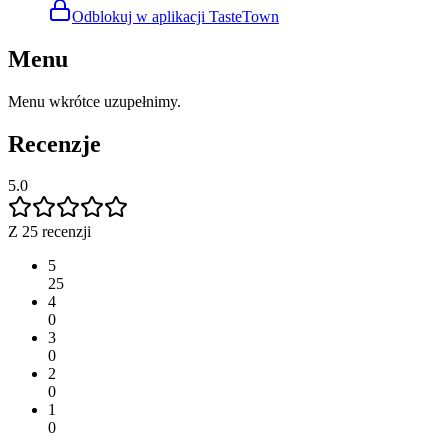
Odblokuj w aplikacji TasteTown
Menu
Menu wkrótce uzupełnimy.
Recenzje
5.0
Z 25 recenzji
5
25
4
0
3
0
2
0
1
0