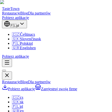
TasteTown
Restauracje
Blog
Dla partnerów
Pobierz aplikację
🇵🇱
pl
🇨🇿
Čeština
cs
🇸🇰
Slovenčina
sk
🇵🇱
Polski
pl
🇬🇧
English
en
Pobierz aplikację
Restauracje
Blog
Dla partnerów
Pobierz aplikację
Zarejestruj swoją firmę
🇨🇿
cs
🇸🇰
sk
🇵🇱
pl
🇬🇧
en