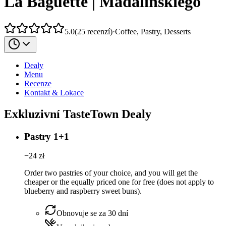
La Baguette | Madalińskiego
5.0
(
25
recenzí
)
·
Coffee, Pastry, Desserts
Dealy
Menu
Recenze
Kontakt & Lokace
Exkluzivní TasteTown Dealy
Pastry 1+1
−
24
zł
Order two pastries of your choice, and you will get the
cheaper or the equally priced one for free (does not apply to
blueberry and raspberry sweet buns).
Obnovuje se za 30 dní