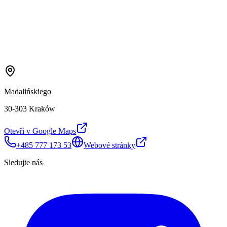
Madalińskiego
30-303 Kraków
Otevři v Google Maps
+485 777 173 53
Webové stránky
Sledujte nás