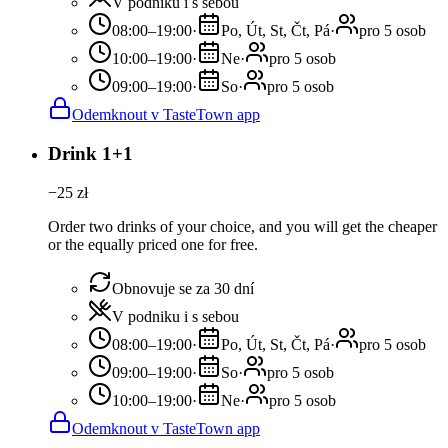
V podniku i s sebou
08:00–19:00
·
Po, Út, St, Čt, Pá
·
pro 5 osob
10:00–19:00
·
Ne
·
pro 5 osob
09:00–19:00
·
So
·
pro 5 osob
Odemknout v TasteTown app
Drink 1+1
−
25
zł
Order two drinks of your choice, and you will get the cheaper
or the equally priced one for free.
Obnovuje se za 30 dní
V podniku i s sebou
08:00–19:00
·
Po, Út, St, Čt, Pá
·
pro 5 osob
09:00–19:00
·
So
·
pro 5 osob
10:00–19:00
·
Ne
·
pro 5 osob
Odemknout v TasteTown app