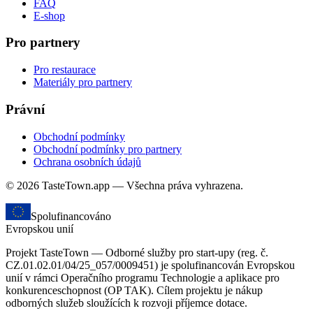
FAQ
E-shop
Pro partnery
Pro restaurace
Materiály pro partnery
Právní
Obchodní podmínky
Obchodní podmínky pro partnery
Ochrana osobních údajů
© 2026 TasteTown.app — Všechna práva vyhrazena.
Spolufinancováno
Evropskou unií
Projekt TasteTown — Odborné služby pro start-upy (reg. č.
CZ.01.02.01/04/25_057/0009451) je spolufinancován Evropskou
unií v rámci Operačního programu Technologie a aplikace pro
konkurenceschopnost (OP TAK). Cílem projektu je nákup
odborných služeb sloužících k rozvoji příjemce dotace.