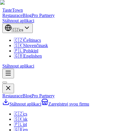
TasteTown
Restaurace
Blog
Pro Partnery
Stáhnout aplikaci
🇨🇿
cs
🇨🇿
Čeština
cs
🇸🇰
Slovenčina
sk
🇵🇱
Polski
pl
🇬🇧
English
en
Stáhnout aplikaci
Restaurace
Blog
Pro Partnery
Stáhnout aplikaci
Zaregistruj svou firmu
🇨🇿
cs
🇸🇰
sk
🇵🇱
pl
🇬🇧
en