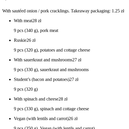
With sautéed onion / pork cracklings. Takeaway packaging: 1.25 zł
With meat
28
zł
9 pcs (340 g), pork meat
Ruskie
26
zł
9 pcs (320 g), potatoes and cottage cheese
With sauerkraut and mushrooms
27
zł
9 pcs (330 g), sauerkraut and mushrooms
Student’s (bacon and potatoes)
27
zł
9 pcs (320 g)
With spinach and cheese
28
zł
9 pcs (330 g), spinach and cottage cheese
Vegan (with lentils and carrot)
26
zł
9 pcs (350 g), Vegan (with lentils and carrot)