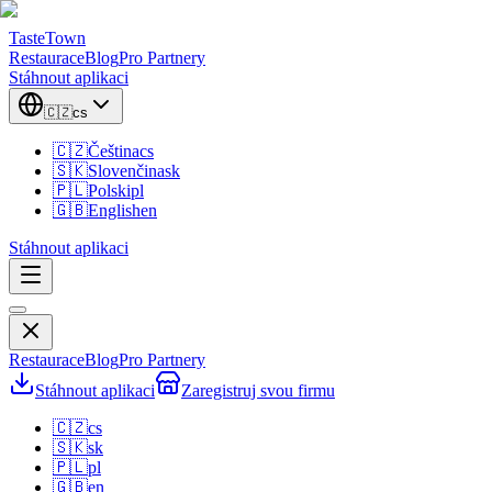
TasteTown
Restaurace
Blog
Pro Partnery
Stáhnout aplikaci
🇨🇿
cs
🇨🇿
Čeština
cs
🇸🇰
Slovenčina
sk
🇵🇱
Polski
pl
🇬🇧
English
en
Stáhnout aplikaci
Restaurace
Blog
Pro Partnery
Stáhnout aplikaci
Zaregistruj svou firmu
🇨🇿
cs
🇸🇰
sk
🇵🇱
pl
🇬🇧
en