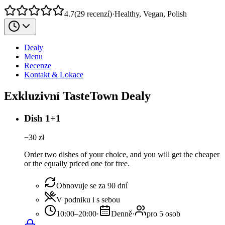
4.7
(
29
recenzí
)
·
Healthy, Vegan, Polish
Dealy
Menu
Recenze
Kontakt & Lokace
Exkluzivní TasteTown Dealy
Dish 1+1
−
30
zł
Order two dishes of your choice, and you will get the cheaper
or the equally priced one for free.
Obnovuje se za 90 dní
V podniku i s sebou
10:00–20:00
·
Denně
·
pro 5 osob