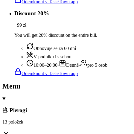
Odemknout v TasteTown app
Discount 20%
−
99
zł
You will get 20% discount on the entire bill.
Obnovuje se za 60 dní
V podniku i s sebou
10:00–20:00
·
Denně
·
pro 5 osob
Odemknout v TasteTown app
Menu
🥟 Pierogi
13 položek