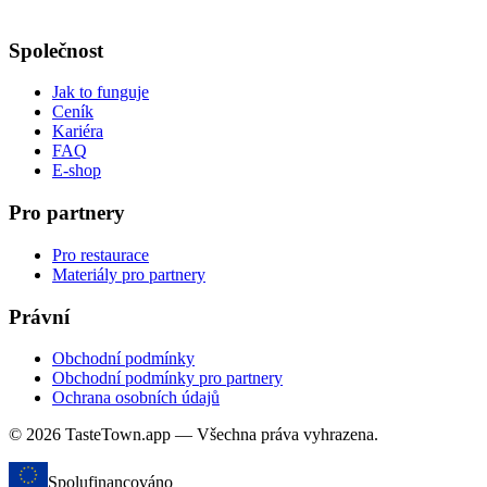
Společnost
Jak to funguje
Ceník
Kariéra
FAQ
E-shop
Pro partnery
Pro restaurace
Materiály pro partnery
Právní
Obchodní podmínky
Obchodní podmínky pro partnery
Ochrana osobních údajů
© 2026 TasteTown.app — Všechna práva vyhrazena.
Spolufinancováno