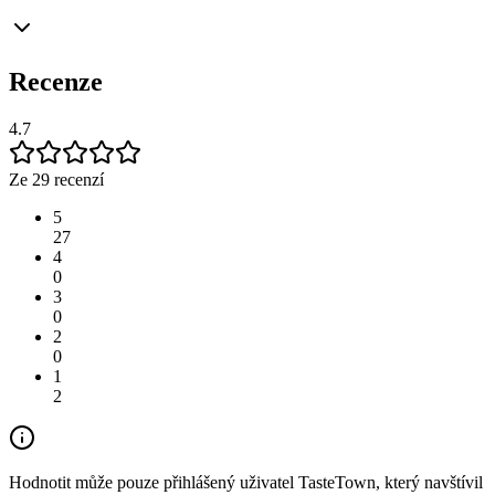
Recenze
4.7
Ze 29 recenzí
5
27
4
0
3
0
2
0
1
2
Hodnotit může pouze přihlášený uživatel TasteTown, který navštívil