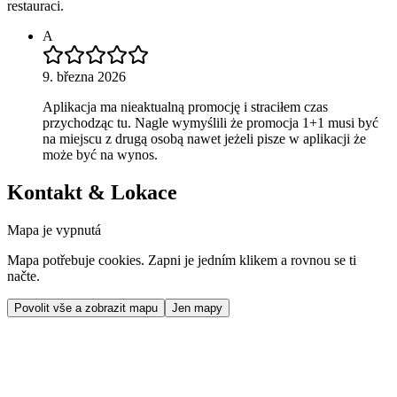
restauraci.
A
9. března 2026
Aplikacja ma nieaktualną promocję i straciłem czas
przychodząc tu. Nagle wymyślili że promocja 1+1 musi być
na miejscu z drugą osobą nawet jeżeli pisze w aplikacji że
może być na wynos.
Kontakt & Lokace
Mapa je vypnutá
Mapa potřebuje cookies. Zapni je jedním klikem a rovnou se ti
načte.
Povolit vše a zobrazit mapu
Jen mapy