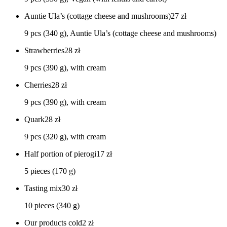
Auntie Ula’s (cottage cheese and mushrooms)
27
zł
9 pcs (340 g), Auntie Ula’s (cottage cheese and mushrooms)
Strawberries
28
zł
9 pcs (390 g), with cream
Cherries
28
zł
9 pcs (390 g), with cream
Quark
28
zł
9 pcs (320 g), with cream
Half portion of pierogi
17
zł
5 pieces (170 g)
Tasting mix
30
zł
10 pieces (340 g)
Our products cold
2
zł