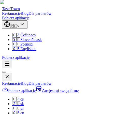
TasteTown
Restauracje
Blog
Dla partnerów
Pobierz aplikację
🇵🇱
pl
🇨🇿
Čeština
cs
🇸🇰
Slovenčina
sk
🇵🇱
Polski
pl
🇬🇧
English
en
Pobierz aplikację
Restauracje
Blog
Dla partnerów
Pobierz aplikację
Zarejestruj swoją firmę
🇨🇿
cs
🇸🇰
sk
🇵🇱
pl
🇬🇧
en