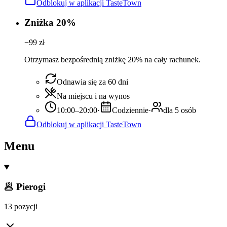
Odblokuj w aplikacji TasteTown
Zniżka 20%
−
99
zł
Otrzymasz bezpośrednią zniżkę 20% na cały rachunek.
Odnawia się za 60 dni
Na miejscu i na wynos
10:00–20:00
·
Codziennie
·
dla 5 osób
Odblokuj w aplikacji TasteTown
Menu
🥟 Pierogi
13 pozycji