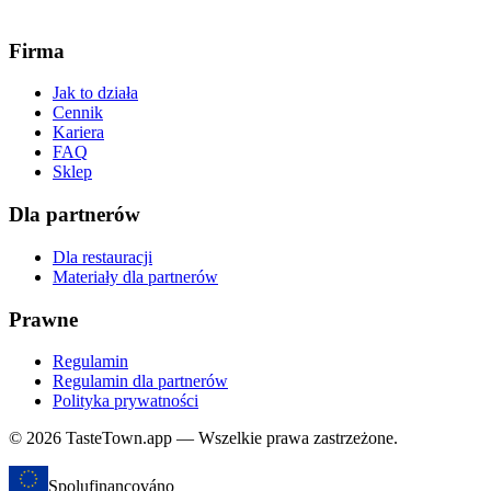
Firma
Jak to działa
Cennik
Kariera
FAQ
Sklep
Dla partnerów
Dla restauracji
Materiały dla partnerów
Prawne
Regulamin
Regulamin dla partnerów
Polityka prywatności
© 2026 TasteTown.app — Wszelkie prawa zastrzeżone.
Spolufinancováno