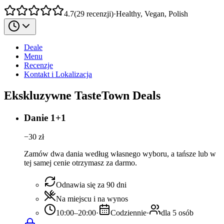
4.7
(
29
recenzji
)
·
Healthy, Vegan, Polish
Deale
Menu
Recenzje
Kontakt i Lokalizacja
Ekskluzywne TasteTown Deals
Danie 1+1
−
30
zł
Zamów dwa dania według własnego wyboru, a tańsze lub w
tej samej cenie otrzymasz za darmo.
Odnawia się za 90 dni
Na miejscu i na wynos
10:00–20:00
·
Codziennie
·
dla 5 osób