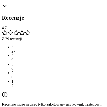
Recenzje
4.7
Z 29 recenzji
5
27
4
0
3
0
2
0
1
2
Recenzję może napisać tylko zalogowany użytkownik TasteTown,