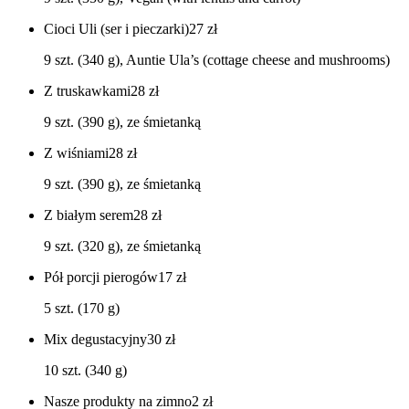
Cioci Uli (ser i pieczarki)
27
zł
9 szt. (340 g), Auntie Ula’s (cottage cheese and mushrooms)
Z truskawkami
28
zł
9 szt. (390 g), ze śmietanką
Z wiśniami
28
zł
9 szt. (390 g), ze śmietanką
Z białym serem
28
zł
9 szt. (320 g), ze śmietanką
Pół porcji pierogów
17
zł
5 szt. (170 g)
Mix degustacyjny
30
zł
10 szt. (340 g)
Nasze produkty na zimno
2
zł