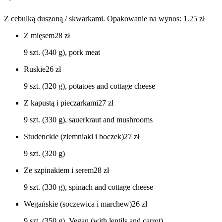
Z cebulką duszoną / skwarkami. Opakowanie na wynos: 1.25 zł
Z mięsem
28
zł
9 szt. (340 g), pork meat
Ruskie
26
zł
9 szt. (320 g), potatoes and cottage cheese
Z kapustą i pieczarkami
27
zł
9 szt. (330 g), sauerkraut and mushrooms
Studenckie (ziemniaki i boczek)
27
zł
9 szt. (320 g)
Ze szpinakiem i serem
28
zł
9 szt. (330 g), spinach and cottage cheese
Wegańskie (soczewica i marchew)
26
zł
9 szt. (350 g), Vegan (with lentils and carrot)