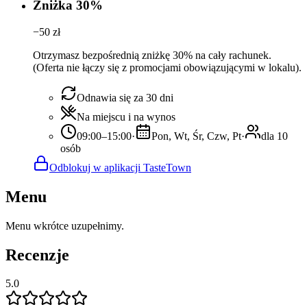
Zniżka 30%
−
50
zł
Otrzymasz bezpośrednią zniżkę 30% na cały rachunek.
(Oferta nie łączy się z promocjami obowiązującymi w lokalu).
Odnawia się za 30 dni
Na miejscu i na wynos
09:00–15:00
·
Pon, Wt, Śr, Czw, Pt
·
dla 10
osób
Odblokuj w aplikacji TasteTown
Menu
Menu wkrótce uzupełnimy.
Recenzje
5.0