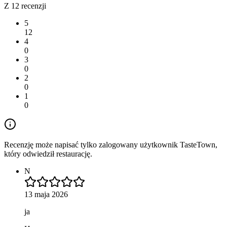
Z 12 recenzji
5
12
4
0
3
0
2
0
1
0
Recenzję może napisać tylko zalogowany użytkownik TasteTown,
który odwiedził restaurację.
N
13 maja 2026
ja