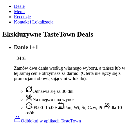
Deale
Menu
Recenzje
Kontakt i Lokalizacja
Ekskluzywne TasteTown Deals
Danie 1+1
−
34
zł
Zamów dwa dania według własnego wyboru, a tańsze lub w
tej samej cenie otrzymasz za darmo. (Oferta nie łączy się z
promocjami obowiązującymi w lokalu).
Odnawia się za 30 dni
Na miejscu i na wynos
09:00–15:00
·
Pon, Wt, Śr, Czw, Pt
·
dla 10
osób
Odblokuj w aplikacji TasteTown