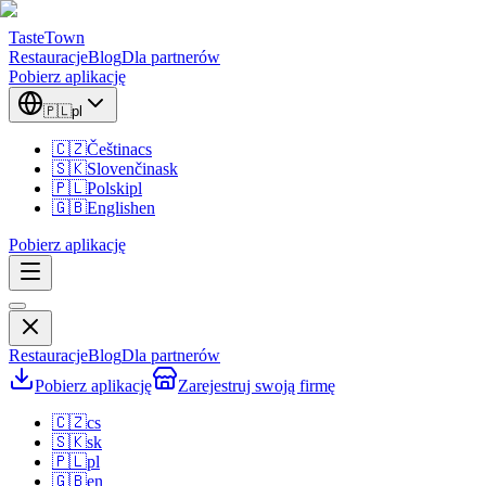
TasteTown
Restauracje
Blog
Dla partnerów
Pobierz aplikację
🇵🇱
pl
🇨🇿
Čeština
cs
🇸🇰
Slovenčina
sk
🇵🇱
Polski
pl
🇬🇧
English
en
Pobierz aplikację
Restauracje
Blog
Dla partnerów
Pobierz aplikację
Zarejestruj swoją firmę
🇨🇿
cs
🇸🇰
sk
🇵🇱
pl
🇬🇧
en