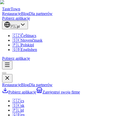
TasteTown
Restauracje
Blog
Dla partnerów
Pobierz aplikację
🇵🇱
pl
🇨🇿
Čeština
cs
🇸🇰
Slovenčina
sk
🇵🇱
Polski
pl
🇬🇧
English
en
Pobierz aplikację
Restauracje
Blog
Dla partnerów
Pobierz aplikację
Zarejestruj swoją firmę
🇨🇿
cs
🇸🇰
sk
🇵🇱
pl
🇬🇧
en