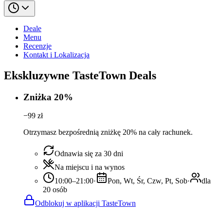
Deale
Menu
Recenzje
Kontakt i Lokalizacja
Ekskluzywne TasteTown Deals
Zniżka 20%
−
99
zł
Otrzymasz bezpośrednią zniżkę 20% na cały rachunek.
Odnawia się za 30 dni
Na miejscu i na wynos
10:00–21:00
·
Pon, Wt, Śr, Czw, Pt, Sob
·
dla
20 osób
Odblokuj w aplikacji TasteTown