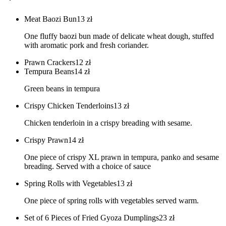
Meat Baozi Bun
13
zł
One fluffy baozi bun made of delicate wheat dough, stuffed
with aromatic pork and fresh coriander.
Prawn Crackers
12
zł
Tempura Beans
14
zł
Green beans in tempura
Crispy Chicken Tenderloins
13
zł
Chicken tenderloin in a crispy breading with sesame.
Crispy Prawn
14
zł
One piece of crispy XL prawn in tempura, panko and sesame
breading. Served with a choice of sauce
Spring Rolls with Vegetables
13
zł
One piece of spring rolls with vegetables served warm.
Set of 6 Pieces of Fried Gyoza Dumplings
23
zł