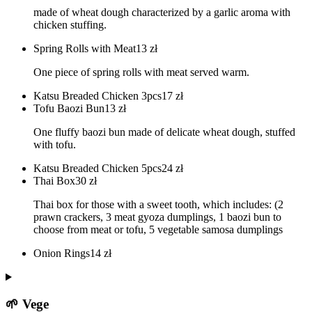
made of wheat dough characterized by a garlic aroma with
chicken stuffing.
Spring Rolls with Meat
13
zł
One piece of spring rolls with meat served warm.
Katsu Breaded Chicken 3pcs
17
zł
Tofu Baozi Bun
13
zł
One fluffy baozi bun made of delicate wheat dough, stuffed
with tofu.
Katsu Breaded Chicken 5pcs
24
zł
Thai Box
30
zł
Thai box for those with a sweet tooth, which includes: (2
prawn crackers, 3 meat gyoza dumplings, 1 baozi bun to
choose from meat or tofu, 5 vegetable samosa dumplings
Onion Rings
14
zł
🌱 Vege