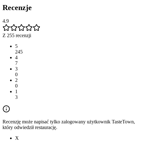
Recenzje
4.9
Z 255 recenzji
5
245
4
7
3
0
2
0
1
3
Recenzję może napisać tylko zalogowany użytkownik TasteTown,
który odwiedził restaurację.
X