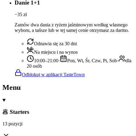
Danie 1+1
−
35
zł
Zamów dwa dania z ryżem jaśminowym według własnego
wyboru, a tańsze lub w tej samej cenie otrzymasz za darmo.
Odnawia się za 30 dni
Na miejscu i na wynos
10:00–21:00
·
Pon, Wt, Śr, Czw, Pt, Sob
·
dla
20 osób
Odblokuj w aplikacji TasteTown
Menu
🥟 Starters
13 pozycji