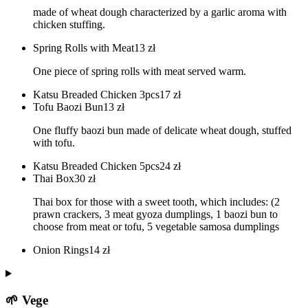
made of wheat dough characterized by a garlic aroma with
chicken stuffing.
Spring Rolls with Meat
13
zł
One piece of spring rolls with meat served warm.
Katsu Breaded Chicken 3pcs
17
zł
Tofu Baozi Bun
13
zł
One fluffy baozi bun made of delicate wheat dough, stuffed
with tofu.
Katsu Breaded Chicken 5pcs
24
zł
Thai Box
30
zł
Thai box for those with a sweet tooth, which includes: (2
prawn crackers, 3 meat gyoza dumplings, 1 baozi bun to
choose from meat or tofu, 5 vegetable samosa dumplings
Onion Rings
14
zł
🌱 Vege