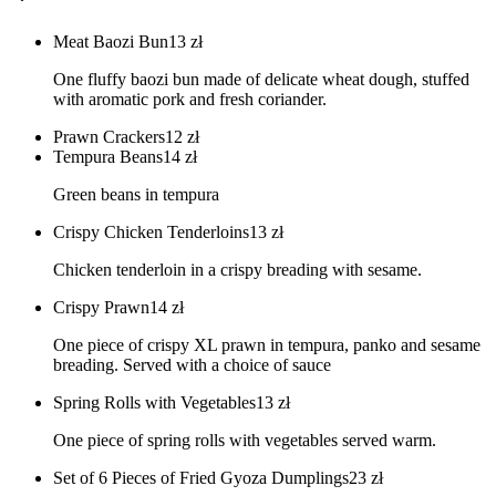
Meat Baozi Bun
13
zł
One fluffy baozi bun made of delicate wheat dough, stuffed
with aromatic pork and fresh coriander.
Prawn Crackers
12
zł
Tempura Beans
14
zł
Green beans in tempura
Crispy Chicken Tenderloins
13
zł
Chicken tenderloin in a crispy breading with sesame.
Crispy Prawn
14
zł
One piece of crispy XL prawn in tempura, panko and sesame
breading. Served with a choice of sauce
Spring Rolls with Vegetables
13
zł
One piece of spring rolls with vegetables served warm.
Set of 6 Pieces of Fried Gyoza Dumplings
23
zł