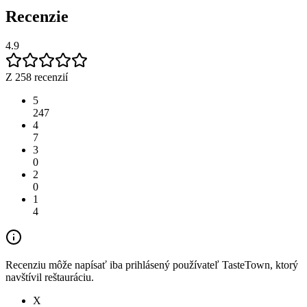
Recenzie
4.9
Z 258 recenzií
5
247
4
7
3
0
2
0
1
4
Recenziu môže napísať iba prihlásený používateľ TasteTown, ktorý
navštívil reštauráciu.
X