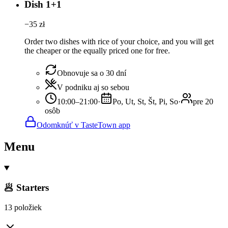
Dish 1+1
−
35
zł
Order two dishes with rice of your choice, and you will get
the cheaper or the equally priced one for free.
Obnovuje sa o 30 dní
V podniku aj so sebou
10:00–21:00
·
Po, Ut, St, Št, Pi, So
·
pre 20
osôb
Odomknúť v TasteTown app
Menu
🥟 Starters
13 položiek