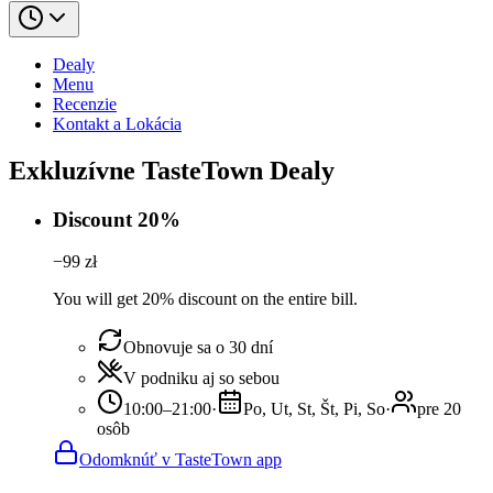
Dealy
Menu
Recenzie
Kontakt a Lokácia
Exkluzívne TasteTown Dealy
Discount 20%
−
99
zł
You will get 20% discount on the entire bill.
Obnovuje sa o 30 dní
V podniku aj so sebou
10:00–21:00
·
Po, Ut, St, Št, Pi, So
·
pre 20
osôb
Odomknúť v TasteTown app