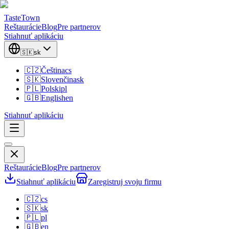
TasteTown
Reštaurácie
Blog
Pre partnerov
Stiahnuť aplikáciu
🇸🇰
sk
🇨🇿
Čeština
cs
🇸🇰
Slovenčina
sk
🇵🇱
Polski
pl
🇬🇧
English
en
Stiahnuť aplikáciu
Reštaurácie
Blog
Pre partnerov
Stiahnuť aplikáciu
Zaregistruj svoju firmu
🇨🇿
cs
🇸🇰
sk
🇵🇱
pl
🇬🇧
en