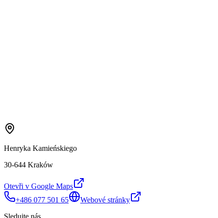
Henryka Kamieńskiego
30-644 Kraków
Otevři v Google Maps
+486 077 501 65
Webové stránky
Sledujte nás