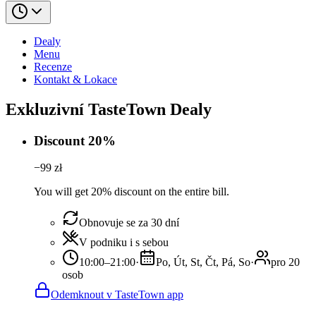
Dealy
Menu
Recenze
Kontakt & Lokace
Exkluzivní TasteTown Dealy
Discount 20%
−
99
zł
You will get 20% discount on the entire bill.
Obnovuje se za 30 dní
V podniku i s sebou
10:00–21:00
·
Po, Út, St, Čt, Pá, So
·
pro 20
osob
Odemknout v TasteTown app