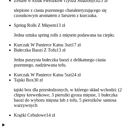
Zestaw 6 Sztuk Pierożków Gyoza Smażonych
23
zł
ulepione z ciasta pszennego charakteryzującego się
czosnkowym aromatem z farszem z kurczaka.
Spring Rolls Z Mięsem
13
zł
Jedna sztuka spring rolls z mięsem podawana na ciepło.
Kurczak W Panierce Katsu 3szt
17
zł
Bułeczka Baozi Z Tofu
13
zł
Jedna puszysta bułeczka baozi z delikatnego ciasta
pszennego, nadziewana tofu.
Kurczak W Panierce Katsu 5szt
24
zł
Tajski Box
30
zł
tajski box dla przesłodzonych, w którego skład wchodzi: (2
chipsy krewetkowe, 3 pierożki gyoza mięsne, 1 bułeczka
baozi do wyboru mięsna lub z tofu, 5 pierożków samosa
warzywnych
Krążki Cebulowe
14
zł