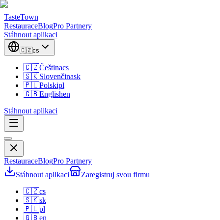
TasteTown
Restaurace
Blog
Pro Partnery
Stáhnout aplikaci
🇨🇿
cs
🇨🇿
Čeština
cs
🇸🇰
Slovenčina
sk
🇵🇱
Polski
pl
🇬🇧
English
en
Stáhnout aplikaci
Restaurace
Blog
Pro Partnery
Stáhnout aplikaci
Zaregistruj svou firmu
🇨🇿
cs
🇸🇰
sk
🇵🇱
pl
🇬🇧
en