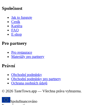
Společnost
Jak to funguje
Ceník
Kariéra
FAQ
E-shop
Pro partnery
Pro restaurace
Materiály pro partnery
Právní
Obchodní podmínky
Obchodní podmínky pro partnery
Ochrana osobních údajů
© 2026 TasteTown.app — Všechna práva vyhrazena.
Spolufinancováno