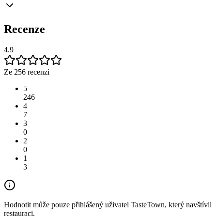
Recenze
4.9
Ze 256 recenzí
5
246
4
7
3
0
2
0
1
3
Hodnotit může pouze přihlášený uživatel TasteTown, který navštívil
restauraci.