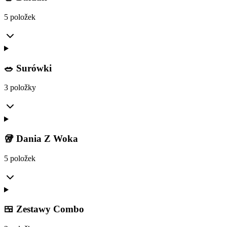
5 položek
🥗 Surówki
3 položky
🥡 Dania Z Woka
5 položek
🍱 Zestawy Combo