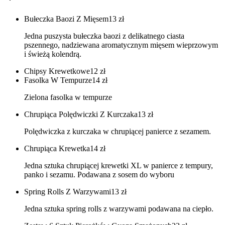
Bułeczka Baozi Z Mięsem
13
zł
Jedna puszysta bułeczka baozi z delikatnego ciasta
pszennego, nadziewana aromatycznym mięsem wieprzowym
i świeżą kolendrą.
Chipsy Krewetkowe
12
zł
Fasolka W Tempurze
14
zł
Zielona fasolka w tempurze
Chrupiąca Polędwiczki Z Kurczaka
13
zł
Polędwiczka z kurczaka w chrupiącej panierce z sezamem.
Chrupiąca Krewetka
14
zł
Jedna sztuka chrupiącej krewetki XL w panierce z tempury,
panko i sezamu. Podawana z sosem do wyboru
Spring Rolls Z Warzywami
13
zł
Jedna sztuka spring rolls z warzywami podawana na ciepło.