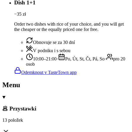
Dish 1+1
−
35
zł
Order two dishes with rice of your choice, and you will get
the cheaper or the equally priced one for free.
Obnovuje se za 30 dní
V podniku i s sebou
10:00–21:00
·
Po, Út, St, Čt, Pá, So
·
pro 20
osob
Odemknout v TasteTown app
Menu
🥟 Przystawki
13 položek