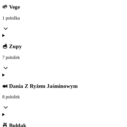
🌱 Vege
1 položka
🥣 Zupy
7 položek
🍛 Dania Z Ryżem Jaśminowym
8 položek
🍜 Buldak