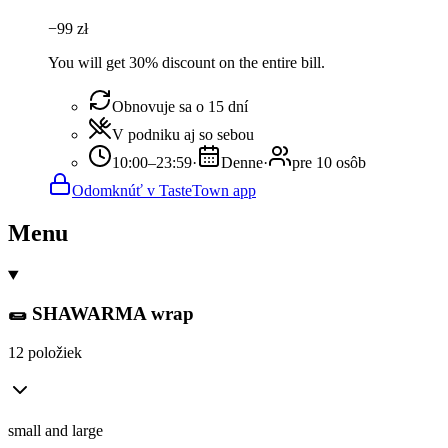
−
99
zł
You will get 30% discount on the entire bill.
Obnovuje sa o 15 dní
V podniku aj so sebou
10:00–23:59
·
Denne
·
pre 10 osôb
Odomknúť v TasteTown app
Menu
🌯 SHAWARMA wrap
12 položiek
small and large