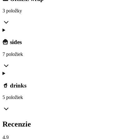
3 položky
🍟 sides
7 položiek
🥤 drinks
5 položiek
Recenzie
4.9