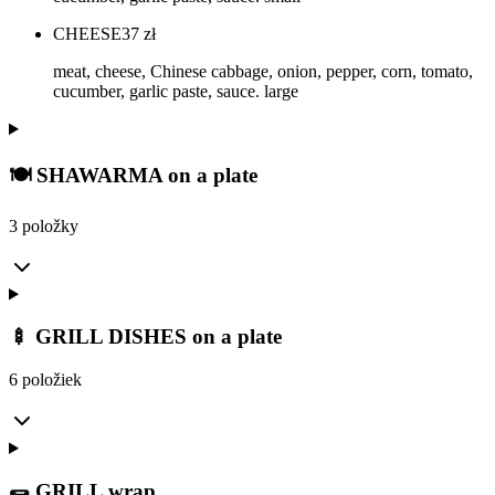
CHEESE
37
zł
meat, cheese, Chinese cabbage, onion, pepper, corn, tomato,
cucumber, garlic paste, sauce. large
🍽️ SHAWARMA on a plate
3 položky
🍢 GRILL DISHES on a plate
6 položiek
🌯 GRILL wrap