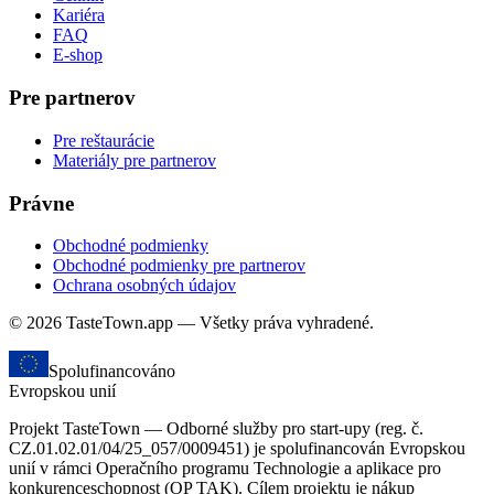
Kariéra
FAQ
E-shop
Pre partnerov
Pre reštaurácie
Materiály pre partnerov
Právne
Obchodné podmienky
Obchodné podmienky pre partnerov
Ochrana osobných údajov
© 2026 TasteTown.app — Všetky práva vyhradené.
Spolufinancováno
Evropskou unií
Projekt TasteTown — Odborné služby pro start-upy (reg. č.
CZ.01.02.01/04/25_057/0009451) je spolufinancován Evropskou
unií v rámci Operačního programu Technologie a aplikace pro
konkurenceschopnost (OP TAK). Cílem projektu je nákup