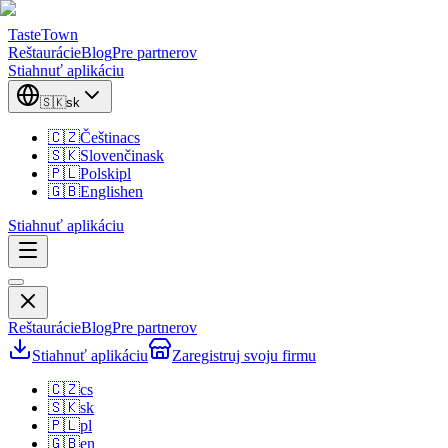
TasteTown
Reštaurácie
Blog
Pre partnerov
Stiahnuť aplikáciu
🇸🇰
sk
🇨🇿
Čeština
cs
🇸🇰
Slovenčina
sk
🇵🇱
Polski
pl
🇬🇧
English
en
Stiahnuť aplikáciu
Reštaurácie
Blog
Pre partnerov
Stiahnuť aplikáciu
Zaregistruj svoju firmu
🇨🇿
cs
🇸🇰
sk
🇵🇱
pl
🇬🇧
en