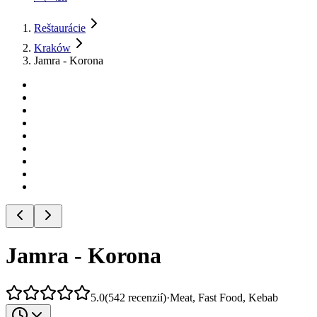
Reštaurácie
Kraków
Jamra - Korona
Jamra - Korona
5.0
(
542
recenzií
)
·
Meat, Fast Food, Kebab