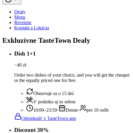
Dealy
Menu
Recenzie
Kontakt a Lokácia
Exkluzívne TasteTown Dealy
Dish 1+1
−
40
zł
Order two dishes of your choice, and you will get the cheaper
or the equally priced one for free.
Obnovuje sa o 15 dní
V podniku aj so sebou
10:00–23:59
·
Denne
·
pre 10 osôb
Odomknúť v TasteTown app
Discount 30%