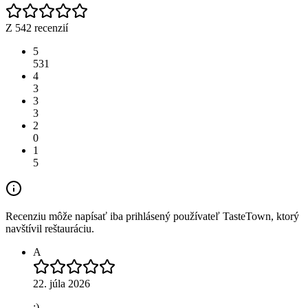
Z 542 recenzií
5
531
4
3
3
3
2
0
1
5
Recenziu môže napísať iba prihlásený používateľ TasteTown, ktorý
navštívil reštauráciu.
A
22. júla 2026
:)