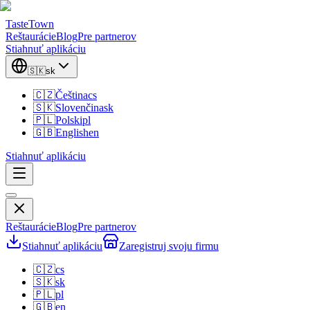
TasteTown
Reštaurácie
Blog
Pre partnerov
Stiahnuť aplikáciu
🇸🇰
sk
🇨🇿
Čeština
cs
🇸🇰
Slovenčina
sk
🇵🇱
Polski
pl
🇬🇧
English
en
Stiahnuť aplikáciu
Reštaurácie
Blog
Pre partnerov
Stiahnuť aplikáciu
Zaregistruj svoju firmu
🇨🇿
cs
🇸🇰
sk
🇵🇱
pl
🇬🇧
en