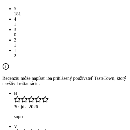
5
181
4
1
3
0
2
1
1
2
Recenziu môže napísať iba prihlásený používateľ TasteTown, ktorý
navštívil reštauráciu.
B
30. júla 2026
suprr
V