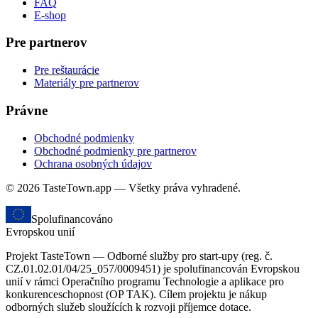
FAQ
E-shop
Pre partnerov
Pre reštaurácie
Materiály pre partnerov
Právne
Obchodné podmienky
Obchodné podmienky pre partnerov
Ochrana osobných údajov
© 2026 TasteTown.app — Všetky práva vyhradené.
Spolufinancováno
Evropskou unií
Projekt TasteTown — Odborné služby pro start-upy (reg. č.
CZ.01.02.01/04/25_057/0009451) je spolufinancován Evropskou
unií v rámci Operačního programu Technologie a aplikace pro
konkurenceschopnost (OP TAK). Cílem projektu je nákup
odborných služeb sloužících k rozvoji příjemce dotace.