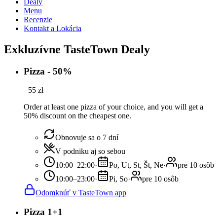
Dealy
Menu
Recenzie
Kontakt a Lokácia
Exkluzívne TasteTown Dealy
Pizza - 50%
−
55
zł
Order at least one pizza of your choice, and you will get a
50% discount on the cheapest one.
Obnovuje sa o 7 dní
V podniku aj so sebou
10:00–22:00
·
Po, Ut, St, Št, Ne
·
pre 10 osôb
10:00–23:00
·
Pi, So
·
pre 10 osôb
Odomknúť v TasteTown app
Pizza 1+1