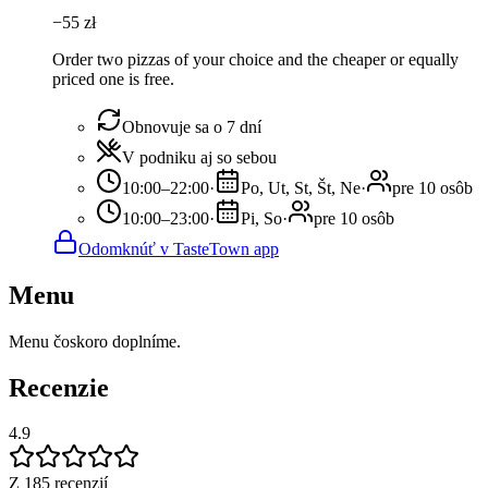
−
55
zł
Order two pizzas of your choice and the cheaper or equally
priced one is free.
Obnovuje sa o 7 dní
V podniku aj so sebou
10:00–22:00
·
Po, Ut, St, Št, Ne
·
pre 10 osôb
10:00–23:00
·
Pi, So
·
pre 10 osôb
Odomknúť v TasteTown app
Menu
Menu čoskoro doplníme.
Recenzie
4.9
Z 185 recenzií