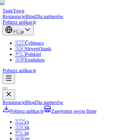
TasteTown
Restauracje
Blog
Dla partnerów
Pobierz aplikację
🇵🇱
pl
🇨🇿
Čeština
cs
🇸🇰
Slovenčina
sk
🇵🇱
Polski
pl
🇬🇧
English
en
Pobierz aplikację
Restauracje
Blog
Dla partnerów
Pobierz aplikację
Zarejestruj swoją firmę
🇨🇿
cs
🇸🇰
sk
🇵🇱
pl
🇬🇧
en