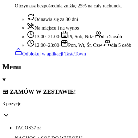
Otrzymasz bezpośrednią zniżkę 25% na cały rachunek.
Odnawia się za 30 dni
Na miejscu i na wynos
13:00–21:00
·
Pt, Sob, Ndz
·
dla 5 osób
12:00–23:00
·
Pon, Wt, Śr, Czw
·
dla 5 osób
Odblokuj w aplikacji TasteTown
Menu
🍱 ZAMÓW W ZESTAWIE!
3 pozycje
TACOS
37
zł