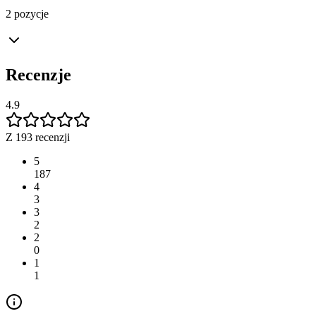
2 pozycje
Recenzje
4.9
Z 193 recenzji
5
187
4
3
3
2
2
0
1
1