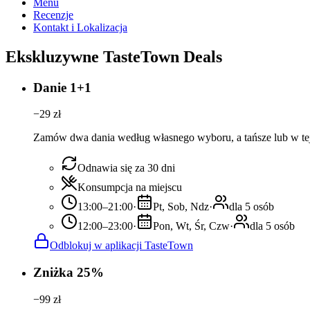
Menu
Recenzje
Kontakt i Lokalizacja
Ekskluzywne TasteTown Deals
Danie 1+1
−
29
zł
Zamów dwa dania według własnego wyboru, a tańsze lub w tej
Odnawia się za 30 dni
Konsumpcja na miejscu
13:00–21:00
·
Pt, Sob, Ndz
·
dla 5 osób
12:00–23:00
·
Pon, Wt, Śr, Czw
·
dla 5 osób
Odblokuj w aplikacji TasteTown
Zniżka 25%
−
99
zł