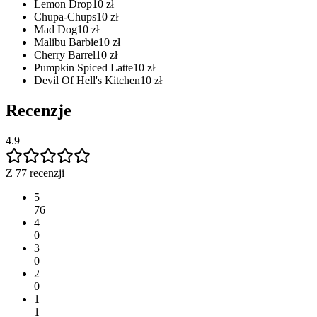
Lemon Drop
10
zł
Chupa-Chups
10
zł
Mad Dog
10
zł
Malibu Barbie
10
zł
Cherry Barrel
10
zł
Pumpkin Spiced Latte
10
zł
Devil Of Hell's Kitchen
10
zł
Recenzje
4.9
Z 77 recenzji
5
76
4
0
3
0
2
0
1
1