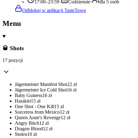
17:00–23:59
·
Codziennie
·
dla 5 osób
Odblokuj w aplikacji TasteTown
Menu
🥃 Shots
17 pozycji
Jägermeister Manifest Shot
22
zł
Jägermeister Ice Cold Shot
16
zł
Baby Guiness
16
zł
Harakiri
15
zł
One Shot - One Kill
15
zł
Sorceress from Mexico
12
zł
Queen Anne's Revenge
12
zł
Angry Bitch
12
zł
Dragon Blood
12
zł
Stolen
10
zł