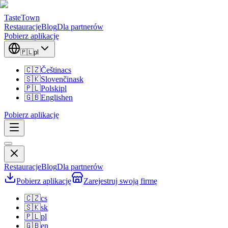
TasteTown
Restauracje
Blog
Dla partnerów
Pobierz aplikację
🇵🇱
pl
🇨🇿
Čeština
cs
🇸🇰
Slovenčina
sk
🇵🇱
Polski
pl
🇬🇧
English
en
Pobierz aplikację
Restauracje
Blog
Dla partnerów
Pobierz aplikację
Zarejestruj swoją firmę
🇨🇿
cs
🇸🇰
sk
🇵🇱
pl
🇬🇧
en