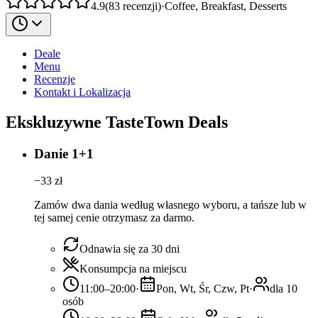
4.9
(
83
recenzji
)
·
Coffee, Breakfast, Desserts
Deale
Menu
Recenzje
Kontakt i Lokalizacja
Ekskluzywne TasteTown Deals
Danie 1+1
−
33
zł
Zamów dwa dania według własnego wyboru, a tańsze lub w
tej samej cenie otrzymasz za darmo.
Odnawia się za 30 dni
Konsumpcja na miejscu
11:00–20:00
·
Pon, Wt, Śr, Czw, Pt
·
dla 10
osób