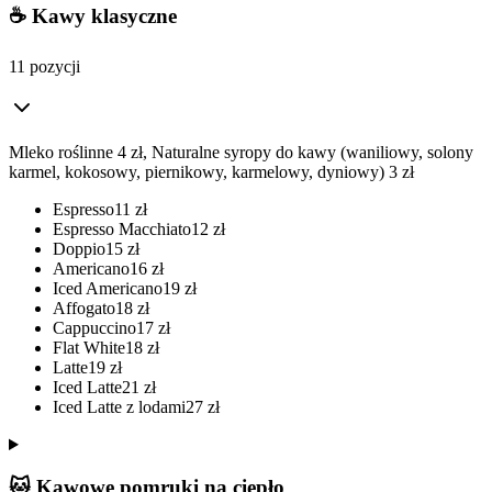
☕ Kawy klasyczne
11 pozycji
Mleko roślinne 4 zł, Naturalne syropy do kawy (waniliowy, solony
karmel, kokosowy, piernikowy, karmelowy, dyniowy) 3 zł
Espresso
11
zł
Espresso Macchiato
12
zł
Doppio
15
zł
Americano
16
zł
Iced Americano
19
zł
Affogato
18
zł
Cappuccino
17
zł
Flat White
18
zł
Latte
19
zł
Iced Latte
21
zł
Iced Latte z lodami
27
zł
🐱 Kawowe pomruki na ciepło