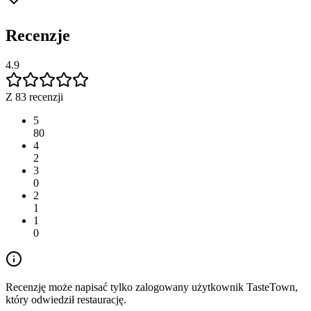
Recenzje
4.9
Z 83 recenzji
5
80
4
2
3
0
2
1
1
0
Recenzję może napisać tylko zalogowany użytkownik TasteTown,
który odwiedził restaurację.