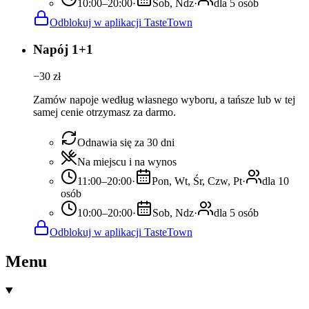
10:00–20:00
·
Sob, Ndz
·
dla 5 osób
Odblokuj w aplikacji TasteTown
Napój 1+1
−
30
zł
Zamów napoje według własnego wyboru, a tańsze lub w tej
samej cenie otrzymasz za darmo.
Odnawia się za 30 dni
Na miejscu i na wynos
11:00–20:00
·
Pon, Wt, Śr, Czw, Pt
·
dla 10
osób
10:00–20:00
·
Sob, Ndz
·
dla 5 osób
Odblokuj w aplikacji TasteTown
Menu