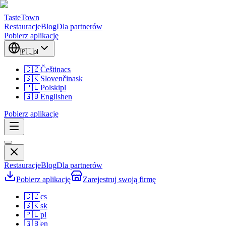
TasteTown
Restauracje
Blog
Dla partnerów
Pobierz aplikację
🇵🇱
pl
🇨🇿
Čeština
cs
🇸🇰
Slovenčina
sk
🇵🇱
Polski
pl
🇬🇧
English
en
Pobierz aplikację
Restauracje
Blog
Dla partnerów
Pobierz aplikację
Zarejestruj swoją firmę
🇨🇿
cs
🇸🇰
sk
🇵🇱
pl
🇬🇧
en