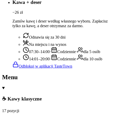
Kawa + deser
−
26
zł
Zamów kawę i deser według własnego wyboru. Zapłacisz
tylko za kawę, a deser otrzymasz za darmo.
Odnawia się za 30 dni
Na miejscu i na wynos
07:30–14:00
·
Codziennie
·
dla 5 osób
14:01–20:00
·
Codziennie
·
dla 10 osób
Odblokuj w aplikacji TasteTown
Menu
☕ Kawy klasyczne
17 pozycji