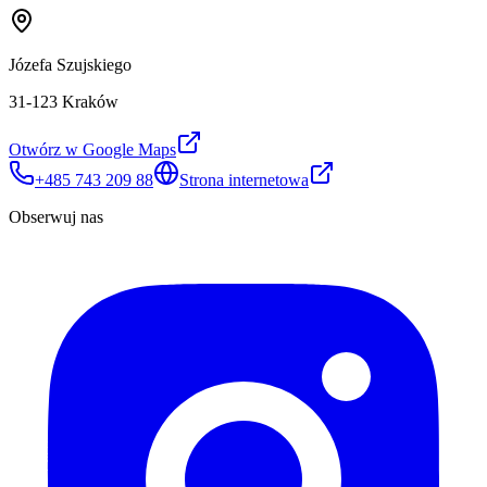
Józefa Szujskiego
31-123 Kraków
Otwórz w Google Maps
+485 743 209 88
Strona internetowa
Obserwuj nas