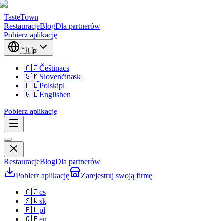
TasteTown
Restauracje
Blog
Dla partnerów
Pobierz aplikację
🇵🇱
pl
🇨🇿
Čeština
cs
🇸🇰
Slovenčina
sk
🇵🇱
Polski
pl
🇬🇧
English
en
Pobierz aplikację
Restauracje
Blog
Dla partnerów
Pobierz aplikację
Zarejestruj swoją firmę
🇨🇿
cs
🇸🇰
sk
🇵🇱
pl
🇬🇧
en