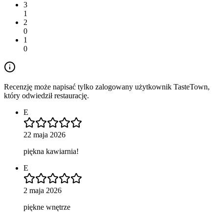
3
1
2
0
1
0
Recenzję może napisać tylko zalogowany użytkownik TasteTown,
który odwiedził restaurację.
E
22 maja 2026
piękna kawiarnia!
E
2 maja 2026
piękne wnętrze