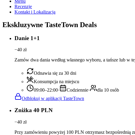
Menu
Recenzje
Kontakt i Lokalizacja
Ekskluzywne TasteTown Deals
Danie 1+1
−
40
zł
Zamów dwa dania według własnego wyboru, a tańsze lub w tej
Odnawia się za 30 dni
Konsumpcja na miejscu
09:00–22:00
·
Codziennie
·
dla 10 osób
Odblokuj w aplikacji TasteTown
Zniżka 40 PLN
−
40
zł
Przy zamówieniu powyżej 100 PLN otrzymasz bezpośrednią z