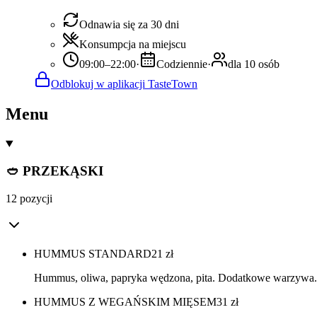
Odnawia się za 30 dni
Konsumpcja na miejscu
09:00–22:00
·
Codziennie
·
dla 10 osób
Odblokuj w aplikacji TasteTown
Menu
🥙 PRZEKĄSKI
12 pozycji
HUMMUS STANDARD
21
zł
Hummus, oliwa, papryka wędzona, pita. Dodatkowe warzywa..
HUMMUS Z WEGAŃSKIM MIĘSEM
31
zł