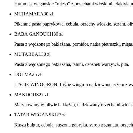
Hummus, wegańskie "mięso" z orzechami włoskimi i daktylami
MUHAMARA
30
zł
Pikantna pasta paprykowa, cebula, orzechy włoskie, sezam, oliw
BABA GANOUCH
30
zł
Pasta z wędzonego bakłażana, pomidor, natka pietruszki, mięta, 
MUTABBAL
30
zł
Pasta z wędzonego bakłażana, tahini, czosnek warzywa, pita.
DOLMA
25
zł
LIŚCIE WINOGRON. Liście wingron nadziewane ryżem z warz
MAKDOUS
27
zł
Marynowany w oliwie bakłażan, nadziewany orzechami włoskimi,
TATAR WEGAŃSKI
27
zł
Kasza bulgur, cebula, suszona papryka, syrop z granatu, orzechy