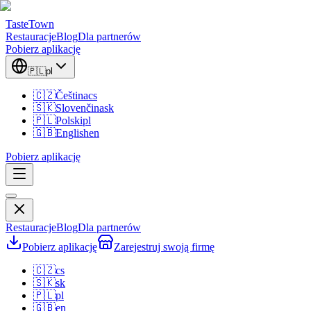
TasteTown
Restauracje
Blog
Dla partnerów
Pobierz aplikację
🇵🇱
pl
🇨🇿
Čeština
cs
🇸🇰
Slovenčina
sk
🇵🇱
Polski
pl
🇬🇧
English
en
Pobierz aplikację
Restauracje
Blog
Dla partnerów
Pobierz aplikację
Zarejestruj swoją firmę
🇨🇿
cs
🇸🇰
sk
🇵🇱
pl
🇬🇧
en