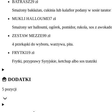
BATRASZ
29
zł
Smażony bakłażan, cukinia lub kalafior podany w sosie tarator 
MUKLI HALLOUMI
37
zł
Smażony ser halloumi, ogórek, pomidor, rukola, sos z awokado,
ZESTAW MEZZE
99
zł
4 przekąski do wyboru, warzywa, pita.
FRYTKI
19
zł
Frytki, przyprawy Syryjskie, ketchup albo sos tzatziki
🍟 DODATKI
5 pozycji