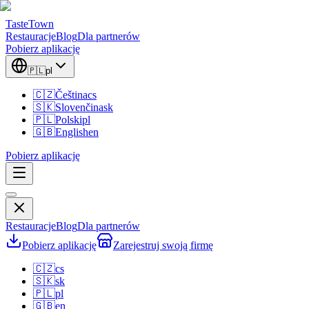
TasteTown
Restauracje
Blog
Dla partnerów
Pobierz aplikację
🇵🇱
pl
🇨🇿
Čeština
cs
🇸🇰
Slovenčina
sk
🇵🇱
Polski
pl
🇬🇧
English
en
Pobierz aplikację
Restauracje
Blog
Dla partnerów
Pobierz aplikację
Zarejestruj swoją firmę
🇨🇿
cs
🇸🇰
sk
🇵🇱
pl
🇬🇧
en