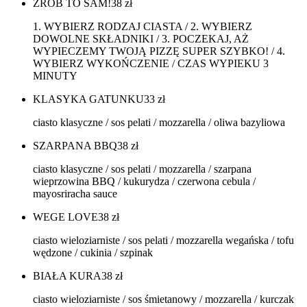
ZRÓB TO SAM!
38
zł
1. WYBIERZ RODZAJ CIASTA / 2. WYBIERZ
DOWOLNE SKŁADNIKI / 3. POCZEKAJ, AŻ
WYPIECZEMY TWOJĄ PIZZĘ SUPER SZYBKO! / 4.
WYBIERZ WYKOŃCZENIE / CZAS WYPIEKU 3
MINUTY
KLASYKA GATUNKU
33
zł
ciasto klasyczne / sos pelati / mozzarella / oliwa bazyliowa
SZARPANA BBQ
38
zł
ciasto klasyczne / sos pelati / mozzarella / szarpana
wieprzowina BBQ / kukurydza / czerwona cebula /
mayosriracha sauce
WEGE LOVE
38
zł
ciasto wieloziarniste / sos pelati / mozzarella wegańska / tofu
wędzone / cukinia / szpinak
BIAŁA KURA
38
zł
ciasto wieloziarniste / sos śmietanowy / mozzarella / kurczak