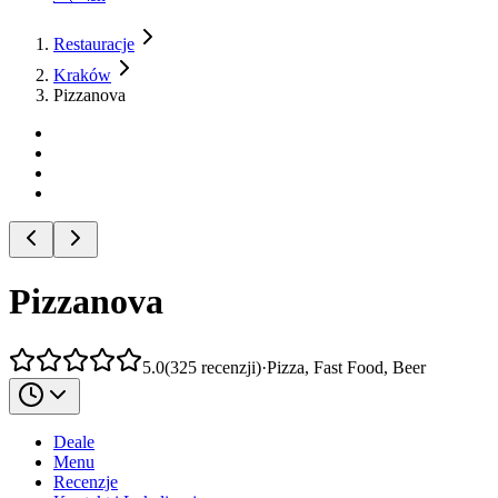
Restauracje
Kraków
Pizzanova
Pizzanova
5.0
(
325
recenzji
)
·
Pizza, Fast Food, Beer
Deale
Menu
Recenzje