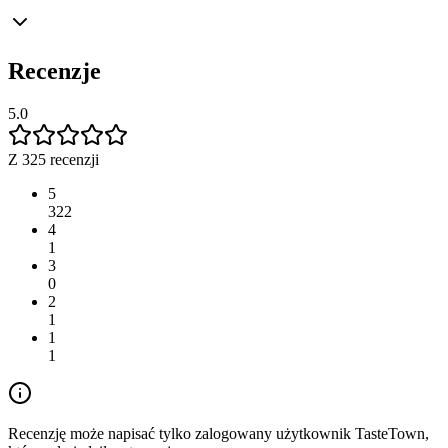
Recenzje
5.0
Z 325 recenzji
5
322
4
1
3
0
2
1
1
1
Recenzję może napisać tylko zalogowany użytkownik TasteTown,