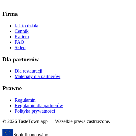
Firma
Jak to działa
Cennik
Kariera
FAQ
Sklep
Dla partnerów
Dla restauracji
Materiały dla partnerów
Prawne
Regulamin
Regulamin dla partnerów
Polityka prywatności
© 2026 TasteTown.app — Wszelkie prawa zastrzeżone.
Spolufinancováno