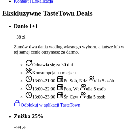
Kontakt i Lokalizacja
Ekskluzywne TasteTown Deals
Danie 1+1
−
38
zł
Zamów dwa dania według własnego wyboru, a tańsze lub w
tej samej cenie otrzymasz za darmo.
Odnawia się za 30 dni
Konsumpcja na miejscu
13:00–21:00
·
Pt, Sob, Ndz
·
dla 5 osób
13:00–22:00
·
Pon, Wt
·
dla 5 osób
13:00–23:00
·
Śr, Czw
·
dla 5 osób
Odblokuj w aplikacji TasteTown
Zniżka 25%
−
99
zł