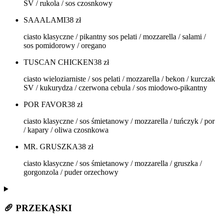
SV / rukola / sos czosnkowy
SAAALAMI
38
zł
ciasto klasyczne / pikantny sos pelati / mozzarella / salami /
sos pomidorowy / oregano
TUSCAN CHICKEN
38
zł
ciasto wieloziarniste / sos pelati / mozzarella / bekon / kurczak
SV / kukurydza / czerwona cebula / sos miodowo-pikantny
POR FAVOR
38
zł
ciasto klasyczne / sos śmietanowy / mozzarella / tuńczyk / por
/ kapary / oliwa czosnkowa
MR. GRUSZKA
38
zł
ciasto klasyczne / sos śmietanowy / mozzarella / gruszka /
gorgonzola / puder orzechowy
🥖 PRZEKĄSKI