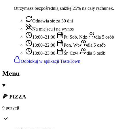
Otrzymasz bezpośrednią zniżkę 25% na cały rachunek.
Odnawia się za 30 dni
Na miejscu i na wynos
13:00–21:00
·
Pt, Sob, Ndz
·
dla 5 osób
13:00–22:00
·
Pon, Wt
·
dla 5 osób
13:00–23:00
·
Śr, Czw
·
dla 5 osób
Odblokuj w aplikacji TasteTown
Menu
🍕 PIZZA
9 pozycji