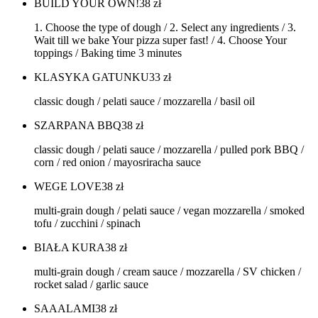
BUILD YOUR OWN!
38
zł
1. Choose the type of dough / 2. Select any ingredients / 3.
Wait till we bake Your pizza super fast! / 4. Choose Your
toppings / Baking time 3 minutes
KLASYKA GATUNKU
33
zł
classic dough / pelati sauce / mozzarella / basil oil
SZARPANA BBQ
38
zł
classic dough / pelati sauce / mozzarella / pulled pork BBQ /
corn / red onion / mayosriracha sauce
WEGE LOVE
38
zł
multi-grain dough / pelati sauce / vegan mozzarella / smoked
tofu / zucchini / spinach
BIAŁA KURA
38
zł
multi-grain dough / cream sauce / mozzarella / SV chicken /
rocket salad / garlic sauce
SAAALAMI
38
zł