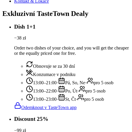
Kontakt & Lokace
Exkluzivní TasteTown Dealy
Dish 1+1
−
38
zł
Order two dishes of your choice, and you will get the cheaper
or the equally priced one for free.
Obnovuje se za 30 dní
Konzumace v podniku
13:00–21:00
·
Pá, So, Ne
·
pro 5 osob
13:00–22:00
·
Po, Út
·
pro 5 osob
13:00–23:00
·
St, Čt
·
pro 5 osob
Odemknout v TasteTown app
Discount 25%
−
99
zł