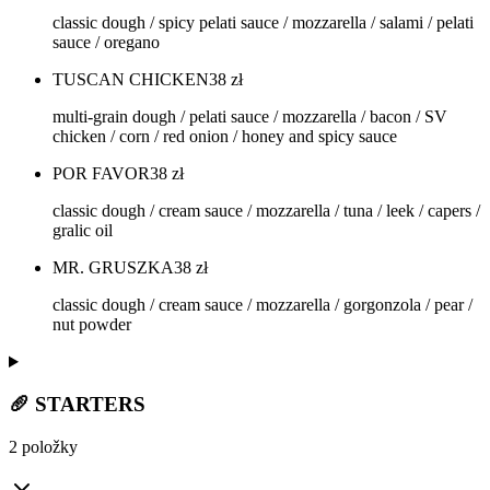
classic dough / spicy pelati sauce / mozzarella / salami / pelati
sauce / oregano
TUSCAN CHICKEN
38
zł
multi-grain dough / pelati sauce / mozzarella / bacon / SV
chicken / corn / red onion / honey and spicy sauce
POR FAVOR
38
zł
classic dough / cream sauce / mozzarella / tuna / leek / capers /
gralic oil
MR. GRUSZKA
38
zł
classic dough / cream sauce / mozzarella / gorgonzola / pear /
nut powder
🥖 STARTERS
2 položky