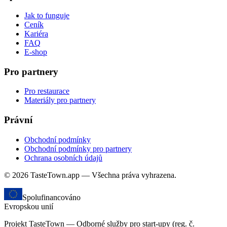
Jak to funguje
Ceník
Kariéra
FAQ
E-shop
Pro partnery
Pro restaurace
Materiály pro partnery
Právní
Obchodní podmínky
Obchodní podmínky pro partnery
Ochrana osobních údajů
© 2026 TasteTown.app — Všechna práva vyhrazena.
Spolufinancováno
Evropskou unií
Projekt TasteTown — Odborné služby pro start-upy (reg. č.