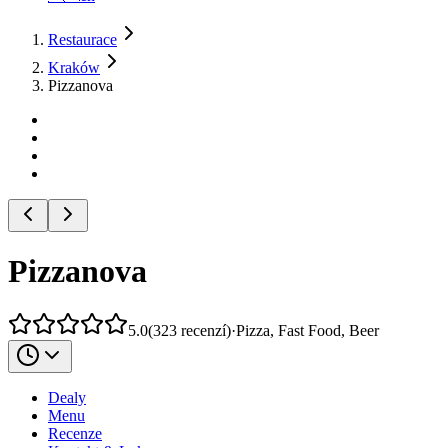
Restaurace
Kraków
Pizzanova
Pizzanova
5.0
(
323
recenzí
)
·
Pizza, Fast Food, Beer
Dealy
Menu
Recenze