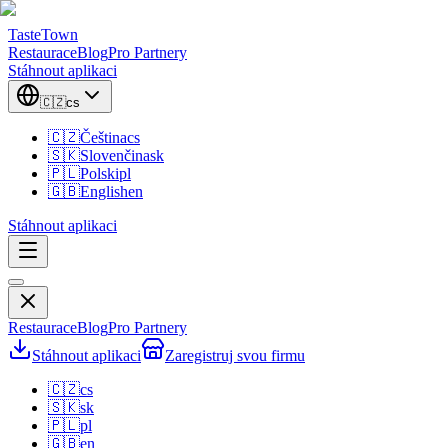
TasteTown
Restaurace
Blog
Pro Partnery
Stáhnout aplikaci
🇨🇿
cs
🇨🇿
Čeština
cs
🇸🇰
Slovenčina
sk
🇵🇱
Polski
pl
🇬🇧
English
en
Stáhnout aplikaci
Restaurace
Blog
Pro Partnery
Stáhnout aplikaci
Zaregistruj svou firmu
🇨🇿
cs
🇸🇰
sk
🇵🇱
pl
🇬🇧
en