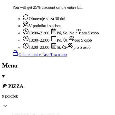
You will get 25% discount on the entire bill.
Obnovuje se za 30 dní
V podniku i s sebou
13:00–21:00
·
Pá, So, Ne
·
pro 5 osob
13:00–22:00
·
Po, Út
·
pro 5 osob
13:00–23:00
·
St, Čt
·
pro 5 osob
Odemknout v TasteTown app
Menu
🍕 PIZZA
9 položek