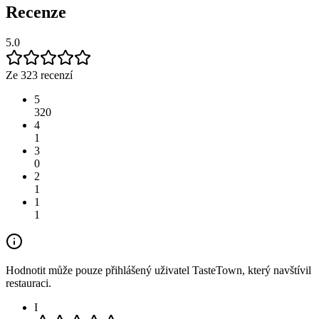
Recenze
5.0
Ze 323 recenzí
5
320
4
1
3
0
2
1
1
1
Hodnotit může pouze přihlášený uživatel TasteTown, který navštívil
restauraci.
I