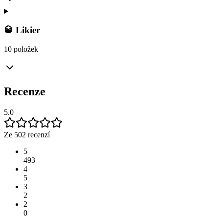
🥃 Likier
10 položek
Recenze
5.0
Ze 502 recenzí
5
493
4
5
3
2
2
0