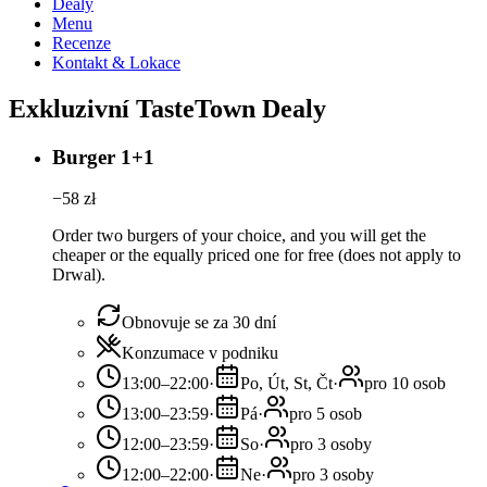
Dealy
Menu
Recenze
Kontakt & Lokace
Exkluzivní TasteTown Dealy
Burger 1+1
−
58
zł
Order two burgers of your choice, and you will get the
cheaper or the equally priced one for free (does not apply to
Drwal).
Obnovuje se za 30 dní
Konzumace v podniku
13:00–22:00
·
Po, Út, St, Čt
·
pro 10 osob
13:00–23:59
·
Pá
·
pro 5 osob
12:00–23:59
·
So
·
pro 3 osoby
12:00–22:00
·
Ne
·
pro 3 osoby