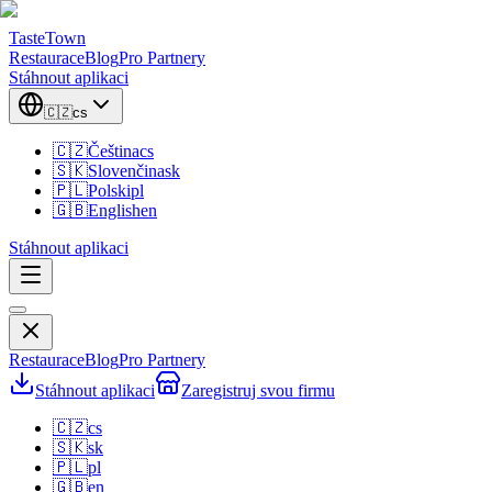
TasteTown
Restaurace
Blog
Pro Partnery
Stáhnout aplikaci
🇨🇿
cs
🇨🇿
Čeština
cs
🇸🇰
Slovenčina
sk
🇵🇱
Polski
pl
🇬🇧
English
en
Stáhnout aplikaci
Restaurace
Blog
Pro Partnery
Stáhnout aplikaci
Zaregistruj svou firmu
🇨🇿
cs
🇸🇰
sk
🇵🇱
pl
🇬🇧
en