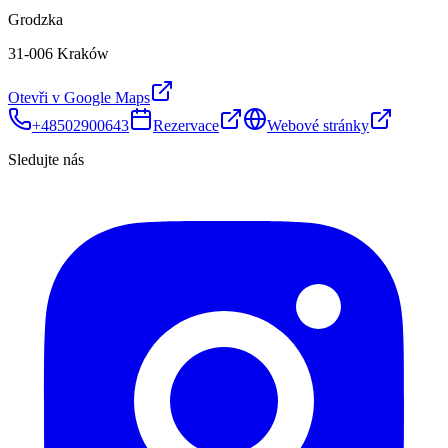
Grodzka
31-006 Kraków
Otevři v Google Maps
+48502900643
Rezervace
Webové stránky
Sledujte nás