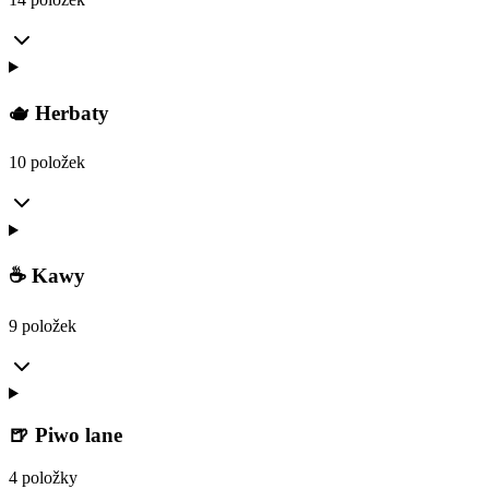
🫖 Herbaty
10 položek
☕ Kawy
9 položek
🍺 Piwo lane
4 položky