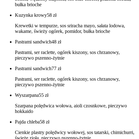
bułka brioche
Kuzynka krowy
58
zł
Krewetki w tempurze, sos sriracha mayo, sałata lodowa,
wakame, świeży ogórek, pomidor, bułka brioche
Pastrami sandwich
48
zł
Pastrami, ser raclette, ogórek kiszony, sos chrzanowy,
pieczywo pszenno-żytnie
Pastrami sandwich
77
zł
Pastrami, ser raclette, ogórek kiszony, sos chrzanowy,
pieczywo pszenno-żytnie
Wyszarpana
55
zł
Szarpana polędwica wołowa, aioli czosnkowe, pieczywo
hokkaido
Pajda chleba
58
zł
Cienkie plastry polędwicy wołowej, sos tatarski, chimichurri,
świeże zioła, pieczywo pszenno-żytnie