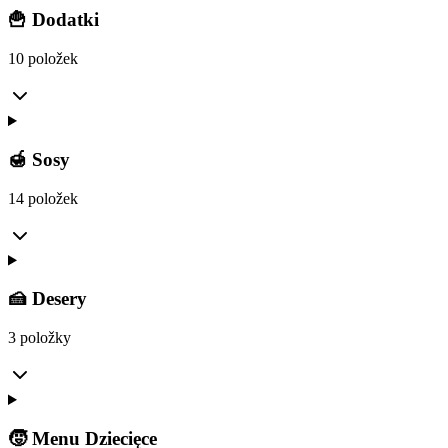
🍟 Dodatki
10 položek
🍯 Sosy
14 položek
🍰 Desery
3 položky
🧒 Menu Dziecięce