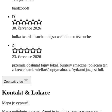
bardzooo!!
D
30. července 2026
bułka twarda i sucha. mięso well done o też suche
Z
23. července 2026
przemiła obsługa! fajny lokal. burgery smaczne, polecam ten
z krewetkami. wielkość optymalna, z frytkami juz jest full.
Zobrazit více
Kontakt & Lokace
Mapa je vypnutá
Mapa potřebuje cookies. Zapni je jedním klikem a rovnou se ti