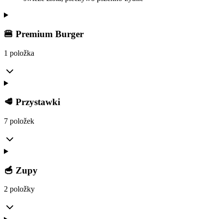
🍔 Premium Burger
1 položka
🥩 Przystawki
7 položek
🥣 Zupy
2 položky