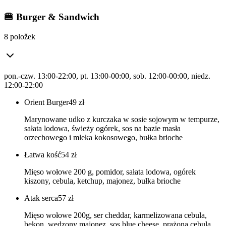
🍔 Burger & Sandwich
8 položek
pon.-czw. 13:00-22:00, pt. 13:00-00:00, sob. 12:00-00:00, niedz.
12:00-22:00
Orient Burger
49
zł
Marynowane udko z kurczaka w sosie sojowym w tempurze,
sałata lodowa, świeży ogórek, sos na bazie masła
orzechowego i mleka kokosowego, bułka brioche
Łatwa kość
54
zł
Mięso wołowe 200 g, pomidor, sałata lodowa, ogórek
kiszony, cebula, ketchup, majonez, bułka brioche
Atak serca
57
zł
Mięso wołowe 200g, ser cheddar, karmelizowana cebula,
bekon, wędzony majonez, sos blue cheese, prażona cebula,