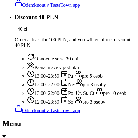
Odemknout v TasteTown app
Discount 40 PLN
−
40
zł
Order at least for 100 PLN, and you will get direct discount
40 PLN.
Obnovuje se za 30 dní
Konzumace v podniku
13:00–23:59
·
Pá
·
pro 5 osob
12:00–22:00
·
Ne
·
pro 3 osoby
13:00–22:00
·
Po, Út, St, Čt
·
pro 10 osob
12:00–23:59
·
So
·
pro 3 osoby
Odemknout v TasteTown app
Menu