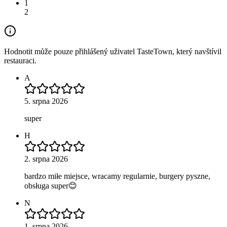
1
2
Hodnotit může pouze přihlášený uživatel TasteTown, který navštívil
restauraci.
A
5. srpna 2026
super
H
2. srpna 2026
bardzo miłe miejsce, wracamy regularnie, burgery pyszne,
obsługa super😊
N
1. srpna 2026