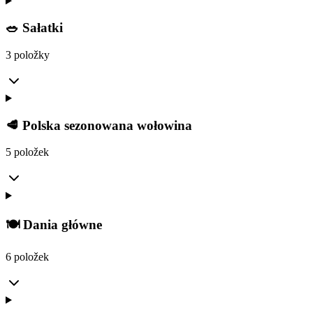
🥗 Sałatki
3 položky
🥩 Polska sezonowana wołowina
5 položek
🍽️ Dania główne
6 položek