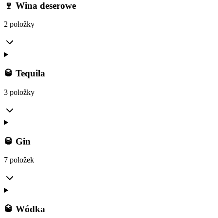
🍷 Wina deserowe
2 položky
🥃 Tequila
3 položky
🥃 Gin
7 položek
🥃 Wódka