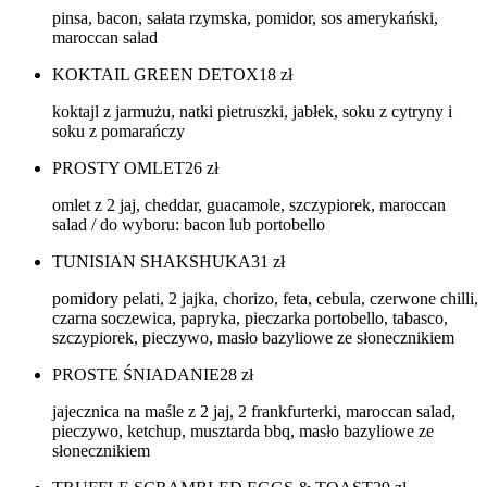
pinsa, bacon, sałata rzymska, pomidor, sos amerykański,
maroccan salad
KOKTAIL GREEN DETOX
18
zł
koktajl z jarmużu, natki pietruszki, jabłek, soku z cytryny i
soku z pomarańczy
PROSTY OMLET
26
zł
omlet z 2 jaj, cheddar, guacamole, szczypiorek, maroccan
salad / do wyboru: bacon lub portobello
TUNISIAN SHAKSHUKA
31
zł
pomidory pelati, 2 jajka, chorizo, feta, cebula, czerwone chilli,
czarna soczewica, papryka, pieczarka portobello, tabasco,
szczypiorek, pieczywo, masło bazyliowe ze słonecznikiem
PROSTE ŚNIADANIE
28
zł
jajecznica na maśle z 2 jaj, 2 frankfurterki, maroccan salad,
pieczywo, ketchup, musztarda bbq, masło bazyliowe ze
słonecznikiem