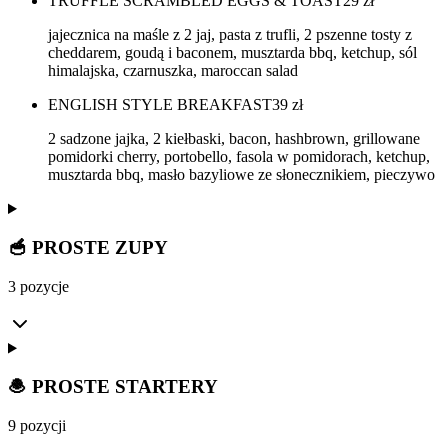
TRUFFLE SCRAMBLED EGGS & TOAST
29
zł
jajecznica na maśle z 2 jaj, pasta z trufli, 2 pszenne tosty z
cheddarem, goudą i baconem, musztarda bbq, ketchup, sól
himalajska, czarnuszka, maroccan salad
ENGLISH STYLE BREAKFAST
39
zł
2 sadzone jajka, 2 kiełbaski, bacon, hashbrown, grillowane
pomidorki cherry, portobello, fasola w pomidorach, ketchup,
musztarda bbq, masło bazyliowe ze słonecznikiem, pieczywo
🥣 PROSTE ZUPY
3 pozycje
🧆 PROSTE STARTERY
9 pozycji