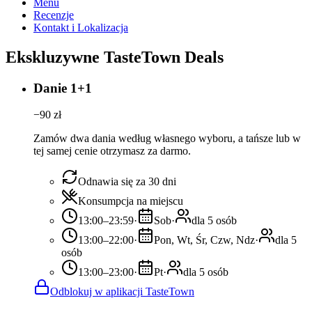
Menu
Recenzje
Kontakt i Lokalizacja
Ekskluzywne TasteTown Deals
Danie 1+1
−
90
zł
Zamów dwa dania według własnego wyboru, a tańsze lub w
tej samej cenie otrzymasz za darmo.
Odnawia się za 30 dni
Konsumpcja na miejscu
13:00–23:59
·
Sob
·
dla 5 osób
13:00–22:00
·
Pon, Wt, Śr, Czw, Ndz
·
dla 5
osób
13:00–23:00
·
Pt
·
dla 5 osób
Odblokuj w aplikacji TasteTown