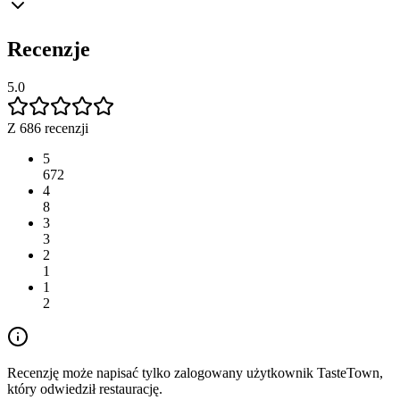
Recenzje
5.0
Z 686 recenzji
5
672
4
8
3
3
2
1
1
2
Recenzję może napisać tylko zalogowany użytkownik TasteTown,
który odwiedził restaurację.