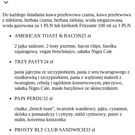
Do każdego śniadania kawa przelewowa czarna, kawa przelewowa
z mlekiem, herbata czarna, herbata zielona, woda niegazowana,
woda gazowana za 1 PLN lub kieliszek Frizzante 100 ml za 3 PLN
AMERICAN TOAST & BACON
25
zł
2 jajka sadzone, 2 tosty pszenne, bacon chips, fasolka
szparagowa, vegan frenchmayo, sałatka Nigra Cale
TRZY PASTY
24
zł
pasta jajeczna ze szczypiorkiem, pasta z sera twarogowego z
rzodkiewką i szczypiorkiem, pasta z wędzonej makreli z
twarogiem, cebulą i ogórkiem konserwowym, pieczywo,
sałatka Nigra Cale, masło bazyliowe ze słonecznikiem
PAIN PERDU
32
zł
chałka „french toast”, twarożek waniliowy, jajko, cynamon,
skórka z pomarańczy i cytryny, miód cytrusowy, puree z
malin, korzenna kruszonka
PROSTY BLT CLUB SANDWICH
33
zł