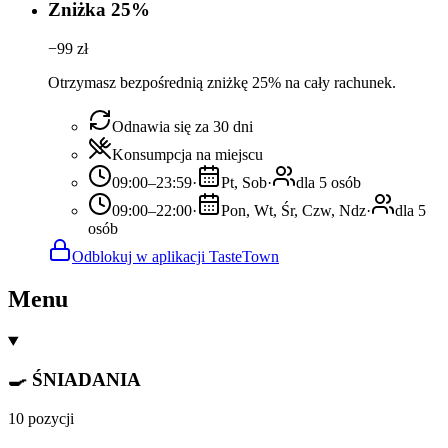
Zniżka 25%
−
99
zł
Otrzymasz bezpośrednią zniżkę 25% na cały rachunek.
Odnawia się za 30 dni
Konsumpcja na miejscu
09:00–23:59
·
Pt, Sob
·
dla 5 osób
09:00–22:00
·
Pon, Wt, Śr, Czw, Ndz
·
dla 5
osób
Odblokuj w aplikacji TasteTown
Menu
🍳 ŚNIADANIA
10 pozycji