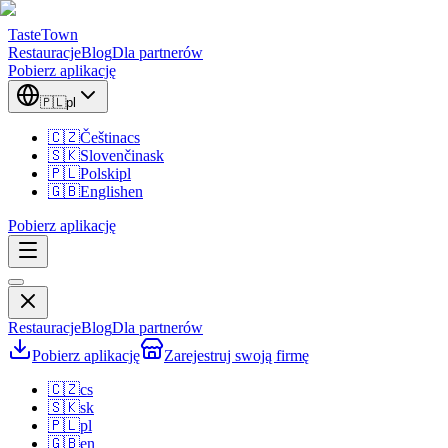
TasteTown
Restauracje
Blog
Dla partnerów
Pobierz aplikację
🇵🇱
pl
🇨🇿
Čeština
cs
🇸🇰
Slovenčina
sk
🇵🇱
Polski
pl
🇬🇧
English
en
Pobierz aplikację
Restauracje
Blog
Dla partnerów
Pobierz aplikację
Zarejestruj swoją firmę
🇨🇿
cs
🇸🇰
sk
🇵🇱
pl
🇬🇧
en