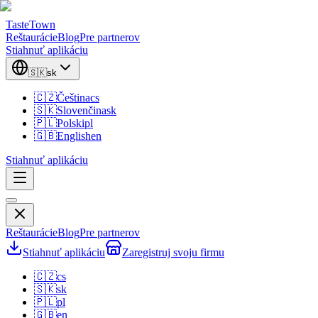
TasteTown
Reštaurácie
Blog
Pre partnerov
Stiahnuť aplikáciu
🇸🇰
sk
🇨🇿
Čeština
cs
🇸🇰
Slovenčina
sk
🇵🇱
Polski
pl
🇬🇧
English
en
Stiahnuť aplikáciu
Reštaurácie
Blog
Pre partnerov
Stiahnuť aplikáciu
Zaregistruj svoju firmu
🇨🇿
cs
🇸🇰
sk
🇵🇱
pl
🇬🇧
en