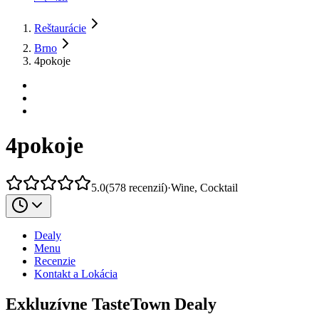
Reštaurácie
Brno
4pokoje
4pokoje
5.0
(
578
recenzií
)
·
Wine, Cocktail
Dealy
Menu
Recenzie
Kontakt a Lokácia
Exkluzívne TasteTown Dealy