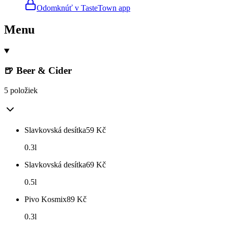
Odomknúť v TasteTown app
Menu
🍺 Beer & Cider
5 položiek
Slavkovská desítka
59
Kč
0.3l
Slavkovská desítka
69
Kč
0.5l
Pivo Kosmix
89
Kč
0.3l