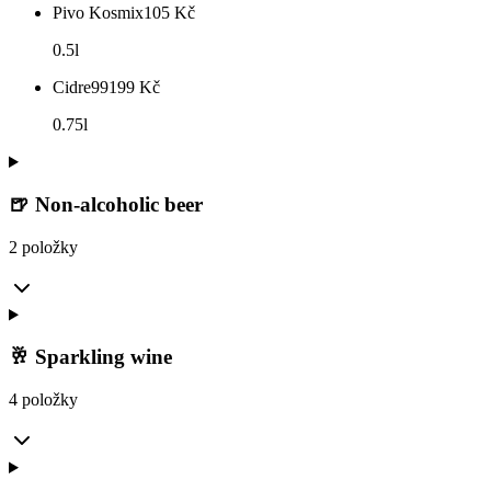
Pivo Kosmix
105
Kč
0.5l
Cidre99
199
Kč
0.75l
🍺 Non-alcoholic beer
2 položky
🥂 Sparkling wine
4 položky