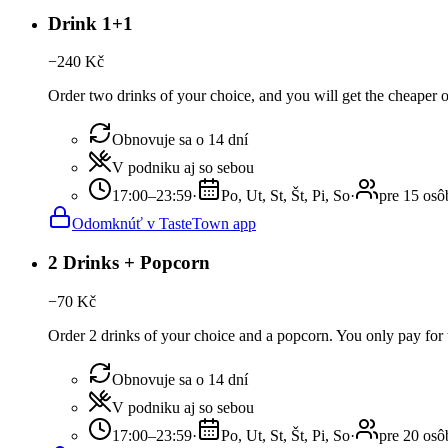
Drink 1+1
−
240
Kč
Order two drinks of your choice, and you will get the cheaper or
Obnovuje sa o 14 dní
V podniku aj so sebou
17:00–23:59
·
Po, Ut, St, Št, Pi, So
·
pre 15 osô
Odomknúť v TasteTown app
2 Drinks + Popcorn
−
70
Kč
Order 2 drinks of your choice and a popcorn. You only pay for t
Obnovuje sa o 14 dní
V podniku aj so sebou
17:00–23:59
·
Po, Ut, St, Št, Pi, So
·
pre 20 osô