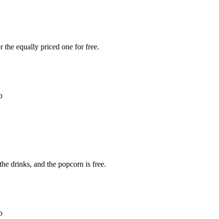
 the equally priced one for free.
b
he drinks, and the popcorn is free.
b