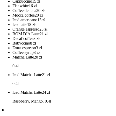
Cappuccino
15
zł
Flat white
16
zł
Coffee de nata
20
zł
Mocca coffee
20
zł
Iced americano
13
zł
Iced latte
18
zł
Orange espresso
23
zł
BOM DIA Latte
21
zł
Decaf coffee
3
zł
Babyccino
8
zł
Extra espresso
3
zł
Coffee syrup
3
zł
Matcha Latte
20
zł
0.4l
Iced Matcha Latte
21
zł
0.4l
Iced Matcha Latte
24
zł
Raspberry, Mango. 0.4l