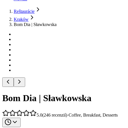
Reštaurácie
Kraków
Bom Dia | Sławkowska
Bom Dia | Sławkowska
5.0
(
246
recenzií
)
·
Coffee, Breakfast, Desserts