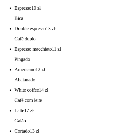
Espresso
10
zł
Bica
Double espresso
13
zł
Café duplo
Espresso macchiato
11
zł
Pingado
Americano
12
zł
Abatanado
White coffee
14
zł
Café com leite
Latte
17
zł
Galão
Cortado
13
zł