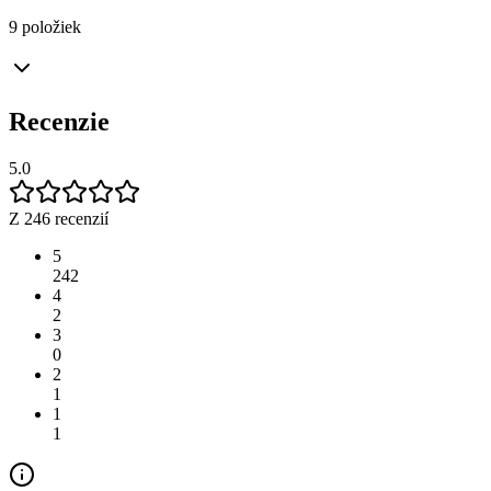
9 položiek
Recenzie
5.0
Z 246 recenzií
5
242
4
2
3
0
2
1
1
1