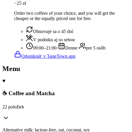
−
25
zł
Order two coffees of your choice, and you will get the
cheaper or the equally priced one for free.
Obnovuje sa o 45 dní
V podniku aj so sebou
09:00–21:00
·
Denne
·
pre 5 osôb
Odomknúť v TasteTown app
Menu
☕ Coffee and Matcha
22 položiek
Alternative milk: lactose-free, oat, coconut, soy