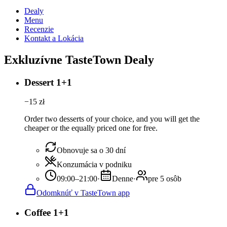
Dealy
Menu
Recenzie
Kontakt a Lokácia
Exkluzívne TasteTown Dealy
Dessert 1+1
−
15
zł
Order two desserts of your choice, and you will get the
cheaper or the equally priced one for free.
Obnovuje sa o 30 dní
Konzumácia v podniku
09:00–21:00
·
Denne
·
pre 5 osôb
Odomknúť v TasteTown app
Coffee 1+1