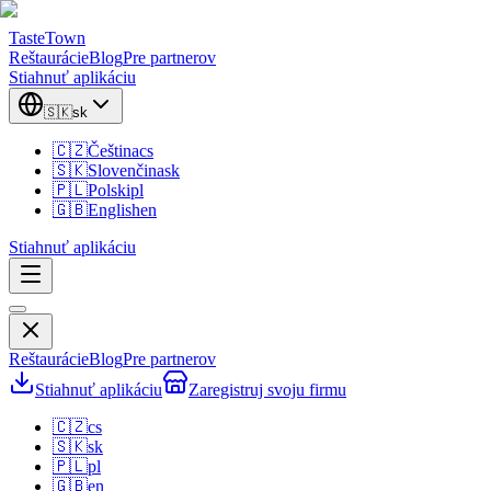
TasteTown
Reštaurácie
Blog
Pre partnerov
Stiahnuť aplikáciu
🇸🇰
sk
🇨🇿
Čeština
cs
🇸🇰
Slovenčina
sk
🇵🇱
Polski
pl
🇬🇧
English
en
Stiahnuť aplikáciu
Reštaurácie
Blog
Pre partnerov
Stiahnuť aplikáciu
Zaregistruj svoju firmu
🇨🇿
cs
🇸🇰
sk
🇵🇱
pl
🇬🇧
en