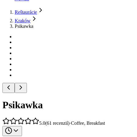
Reštaurácie
Kraków
Psikawka
Psikawka
5.0
(
61
recenzií
)
·
Coffee, Breakfast