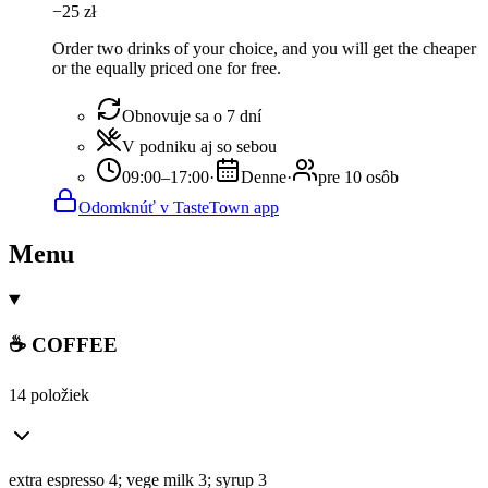
−
25
zł
Order two drinks of your choice, and you will get the cheaper
or the equally priced one for free.
Obnovuje sa o 7 dní
V podniku aj so sebou
09:00–17:00
·
Denne
·
pre 10 osôb
Odomknúť v TasteTown app
Menu
☕ COFFEE
14 položiek
extra espresso 4; vege milk 3; syrup 3