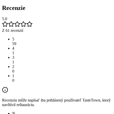
Recenzie
5.0
Z 61 recenzií
5
59
4
1
3
1
2
0
1
0
Recenziu môže napísať iba prihlásený používateľ TasteTown, ktorý
navštívil reštauráciu.
N