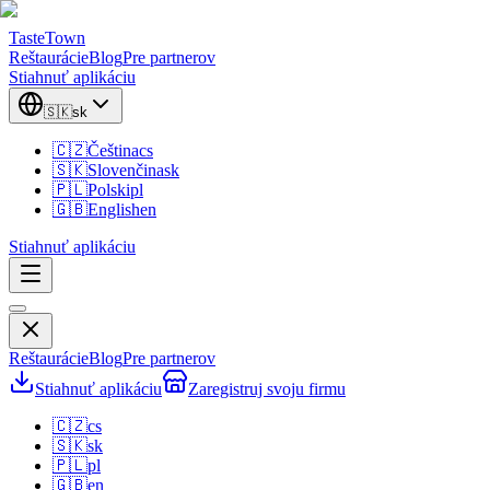
TasteTown
Reštaurácie
Blog
Pre partnerov
Stiahnuť aplikáciu
🇸🇰
sk
🇨🇿
Čeština
cs
🇸🇰
Slovenčina
sk
🇵🇱
Polski
pl
🇬🇧
English
en
Stiahnuť aplikáciu
Reštaurácie
Blog
Pre partnerov
Stiahnuť aplikáciu
Zaregistruj svoju firmu
🇨🇿
cs
🇸🇰
sk
🇵🇱
pl
🇬🇧
en