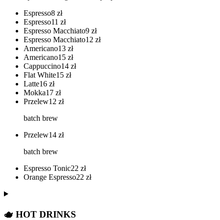
Espresso
8
zł
Espresso
11
zł
Espresso Macchiato
9
zł
Espresso Macchiato
12
zł
Americano
13
zł
Americano
15
zł
Cappuccino
14
zł
Flat White
15
zł
Latte
16
zł
Mokka
17
zł
Przelew
12
zł
batch brew
Przelew
14
zł
batch brew
Espresso Tonic
22
zł
Orange Espresso
22
zł
🫖 HOT DRINKS