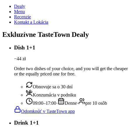
Dealy
Menu
Recenzie
Kontakt a Lokácia
Exkluzívne TasteTown Dealy
Dish 1+1
−
44
zł
Order two dishes of your choice, and you will get the cheaper
or the equally priced one for free.
Obnovuje sa o 30 dní
Konzumácia v podniku
09:00–17:00
·
Denne
·
pre 10 osôb
Odomknúť v TasteTown app
Drink 1+1