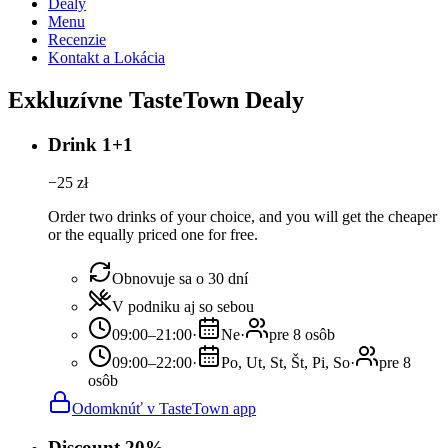
Dealy
Menu
Recenzie
Kontakt a Lokácia
Exkluzívne TasteTown Dealy
Drink 1+1
−
25
zł
Order two drinks of your choice, and you will get the cheaper
or the equally priced one for free.
Obnovuje sa o 30 dní
V podniku aj so sebou
09:00–21:00
·
Ne
·
pre 8 osôb
09:00–22:00
·
Po, Ut, St, Št, Pi, So
·
pre 8
osôb
Odomknúť v TasteTown app
Discount 20%