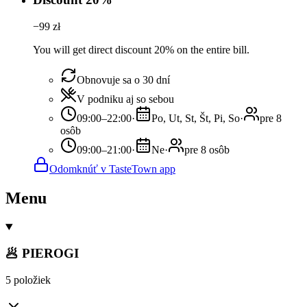
−
99
zł
You will get direct discount 20% on the entire bill.
Obnovuje sa o 30 dní
V podniku aj so sebou
09:00–22:00
·
Po, Ut, St, Št, Pi, So
·
pre 8
osôb
09:00–21:00
·
Ne
·
pre 8 osôb
Odomknúť v TasteTown app
Menu
🥟 PIEROGI
5 položiek