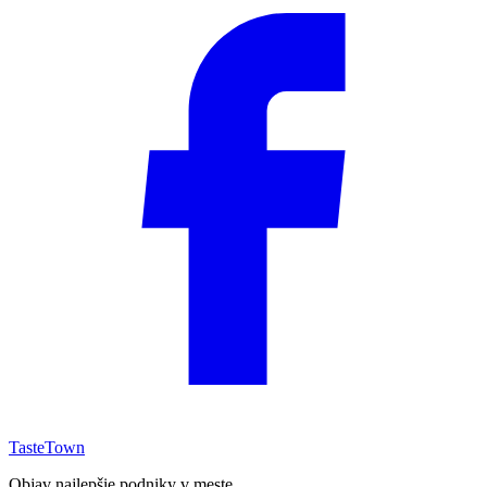
TasteTown
Objav najlepšie podniky v meste