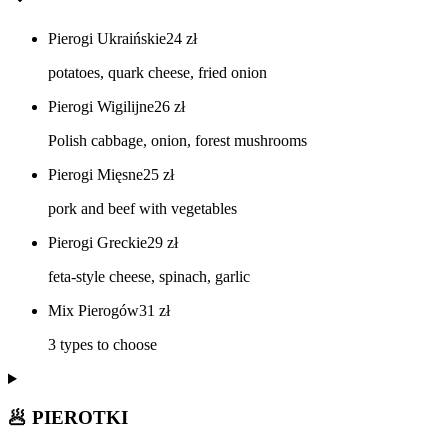
Pierogi Ukraińskie
24
zł
potatoes, quark cheese, fried onion
Pierogi Wigilijne
26
zł
Polish cabbage, onion, forest mushrooms
Pierogi Mięsne
25
zł
pork and beef with vegetables
Pierogi Greckie
29
zł
feta-style cheese, spinach, garlic
Mix Pierogów
31
zł
3 types to choose
🥟 PIEROTKI