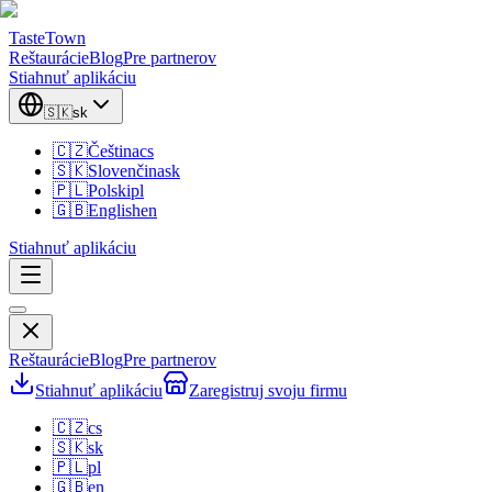
TasteTown
Reštaurácie
Blog
Pre partnerov
Stiahnuť aplikáciu
🇸🇰
sk
🇨🇿
Čeština
cs
🇸🇰
Slovenčina
sk
🇵🇱
Polski
pl
🇬🇧
English
en
Stiahnuť aplikáciu
Reštaurácie
Blog
Pre partnerov
Stiahnuť aplikáciu
Zaregistruj svoju firmu
🇨🇿
cs
🇸🇰
sk
🇵🇱
pl
🇬🇧
en