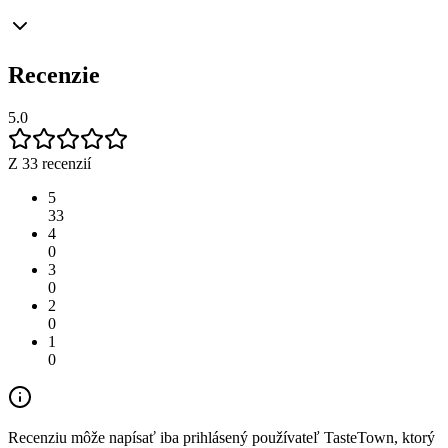
Recenzie
5.0
Z 33 recenzií
5
33
4
0
3
0
2
0
1
0
Recenziu môže napísať iba prihlásený používateľ TasteTown, ktorý