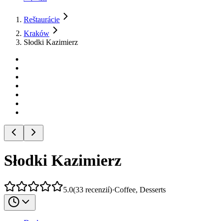
Reštaurácie
Kraków
Słodki Kazimierz
Słodki Kazimierz
5.0
(
33
recenzií
)
·
Coffee, Desserts