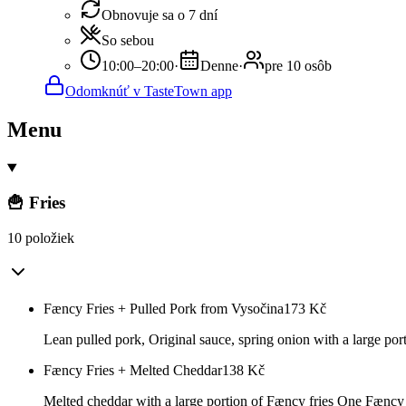
Obnovuje sa o 7 dní
So sebou
10:00–20:00
·
Denne
·
pre 10 osôb
Odomknúť v TasteTown app
Menu
🍟 Fries
10 položiek
Fæncy Fries + Pulled Pork from Vysočina
173
Kč
Lean pulled pork, Original sauce, spring onion with a large
Fæncy Fries + Melted Cheddar
138
Kč
Melted cheddar with a large portion of Fæncy fries One Fæncy s