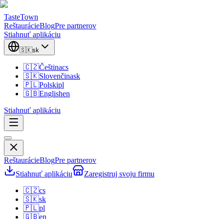
TasteTown
Reštaurácie
Blog
Pre partnerov
Stiahnuť aplikáciu
🇸🇰
sk
🇨🇿
Čeština
cs
🇸🇰
Slovenčina
sk
🇵🇱
Polski
pl
🇬🇧
English
en
Stiahnuť aplikáciu
Reštaurácie
Blog
Pre partnerov
Stiahnuť aplikáciu
Zaregistruj svoju firmu
🇨🇿
cs
🇸🇰
sk
🇵🇱
pl
🇬🇧
en