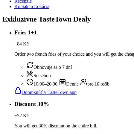
Recenzie
Kontakt a Lokácia
Exkluzívne TasteTown Dealy
Fries 1+1
−
84
Kč
Order two french fries of your choice and you will get the cheap
Obnovuje sa o 7 dní
So sebou
10:00–20:00
·
Denne
·
pre 10 osôb
Odomknúť v TasteTown app
Discount 30%
−
52
Kč
You will get 30% discount on the entire bill.