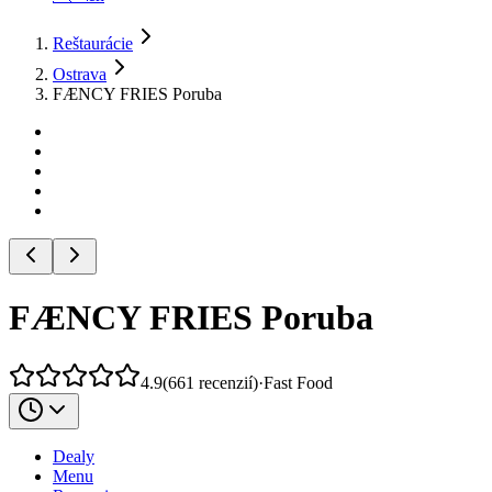
Reštaurácie
Ostrava
FÆNCY FRIES Poruba
FÆNCY FRIES Poruba
4.9
(
661
recenzií
)
·
Fast Food
Dealy
Menu