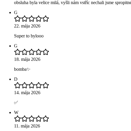
obsluha byla velice milá, vyšli nám vstříc nechali jsme spropit
G
22. mája 2026
Super to bylooo
G
18. mája 2026
bomba✨️
D
14. mája 2026
✅
W
11. mája 2026