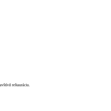
štívil reštauráciu.