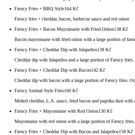
Fæncy Fries + BBQ Style
164
Kč
Fæncy fries + cheddar, bacon, barbecue sauce and red onion
Fæncy Fries + Bacon Mayonnaise with Fried Onion
138
Kč
Bacon mayonnaise with fried onion with a large portion of faen
Fæncy Fries + Cheddar Dip with Jalapeños
138
Kč
Cheddar dip with Jalapeños and a large portion of Fæncy fries.
Fæncy Fries + Cheddar Dip with Bacon
142
Kč
Cheddar dip with bacon with a large portion of Fæncy fries. On
Fæncy Animal Style Fries
160
Kč
Melted cheddar, L.A. sauce, fried bacon and paprika dust with a
Fæncy Fries + Mayonnaise with Red Onion
130
Kč
Mayonnaise with red onion with a large portion of Fæncy fries.
Fæncy Fries + Cheddar Dip with Bacon and Jalapeños
158
Kč