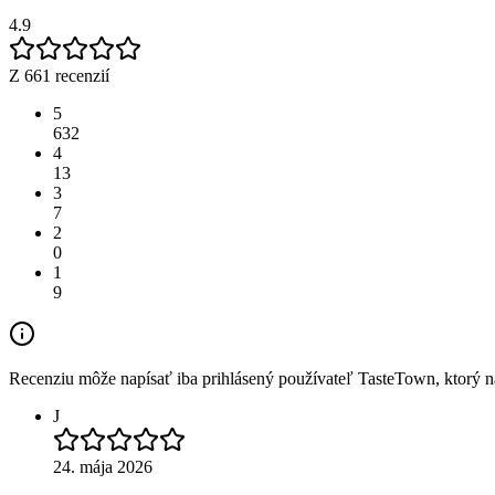
4.9
Z 661 recenzií
5
632
4
13
3
7
2
0
1
9
Recenziu môže napísať iba prihlásený používateľ TasteTown, ktorý nav
J
24. mája 2026