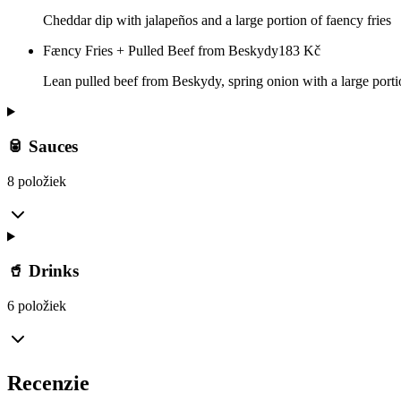
Cheddar dip with jalapeños and a large portion of faency fries
Fæncy Fries + Pulled Beef from Beskydy
183
Kč
Lean pulled beef from Beskydy, spring onion with a large porti
🥫 Sauces
8 položiek
🥤 Drinks
6 položiek
Recenzie