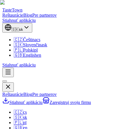
TasteTown
Reštaurácie
Blog
Pre partnerov
Stiahnuť aplikáciu
🇸🇰
sk
🇨🇿
Čeština
cs
🇸🇰
Slovenčina
sk
🇵🇱
Polski
pl
🇬🇧
English
en
Stiahnuť aplikáciu
Reštaurácie
Blog
Pre partnerov
Stiahnuť aplikáciu
Zaregistruj svoju firmu
🇨🇿
cs
🇸🇰
sk
🇵🇱
pl
🇬🇧
en