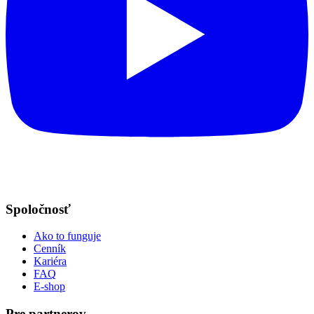
Spoločnosť
Ako to funguje
Cenník
Kariéra
FAQ
E-shop
Pre partnerov