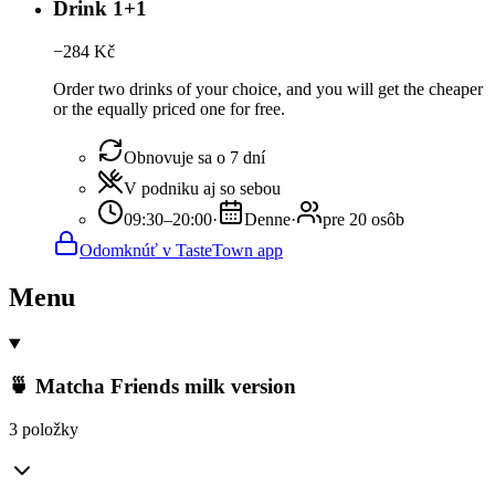
Drink 1+1
−
284
Kč
Order two drinks of your choice, and you will get the cheaper
or the equally priced one for free.
Obnovuje sa o 7 dní
V podniku aj so sebou
09:30–20:00
·
Denne
·
pre 20 osôb
Odomknúť v TasteTown app
Menu
🍵 Matcha Friends milk version
3 položky