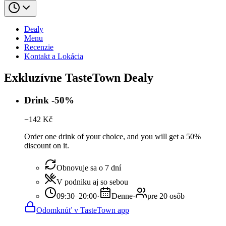
Dealy
Menu
Recenzie
Kontakt a Lokácia
Exkluzívne TasteTown Dealy
Drink -50%
−
142
Kč
Order one drink of your choice, and you will get a 50%
discount on it.
Obnovuje sa o 7 dní
V podniku aj so sebou
09:30–20:00
·
Denne
·
pre 20 osôb
Odomknúť v TasteTown app