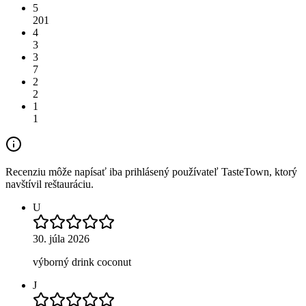
5
201
4
3
3
7
2
2
1
1
Recenziu môže napísať iba prihlásený používateľ TasteTown, ktorý
navštívil reštauráciu.
U
30. júla 2026
výborný drink coconut
J