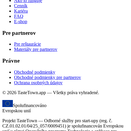
Ako to funguje
Cenník
Kariéra
FAQ
E-shop
Pre partnerov
Pre reštaurácie
Materiály pre partnerov
Právne
Obchodné podmienky
Obchodné podmienky pre partnerov
Ochrana osobných údajov
© 2026 TasteTown.app — Všetky práva vyhradené.
Spolufinancováno
Evropskou unií
Projekt TasteTown — Odborné služby pro start-upy (reg. č.
CZ.01.02.01/04/25_057/0009451) je spolufinancován Evropskou