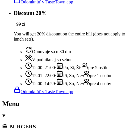
Odomknúť v TasteTown app
Discount 20%
−
99
zł
You will get 20% discount on the entire bill (does not apply to
lunch sets).
Obnovuje sa o 30 dní
V podniku aj so sebou
12:00–21:00
·
Po, St, Št
·
pre 5 osôb
15:01–22:00
·
Pi, So, Ne
·
pre 1 osobu
12:00–14:59
·
Pi, So, Ne
·
pre 4 osoby
Odomknúť v TasteTown app
Menu
🍔 BURGERS