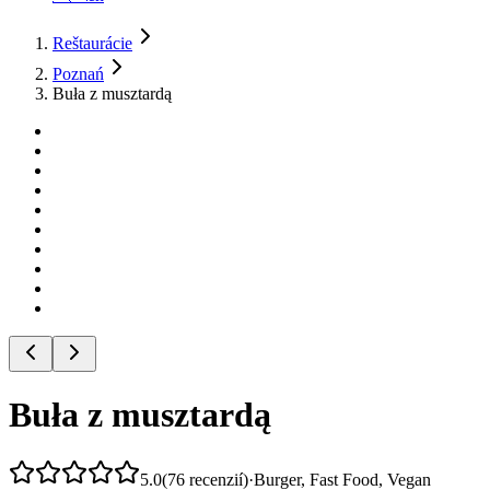
Reštaurácie
Poznań
Buła z musztardą
Buła z musztardą
5.0
(
76
recenzií
)
·
Burger, Fast Food, Vegan