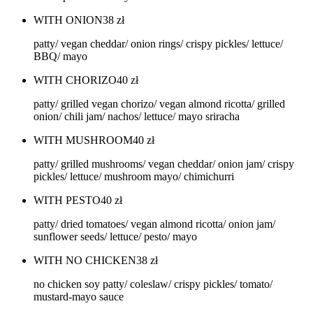
WITH ONION
38
zł
patty/ vegan cheddar/ onion rings/ crispy pickles/ lettuce/
BBQ/ mayo
WITH CHORIZO
40
zł
patty/ grilled vegan chorizo/ vegan almond ricotta/ grilled
onion/ chili jam/ nachos/ lettuce/ mayo sriracha
WITH MUSHROOM
40
zł
patty/ grilled mushrooms/ vegan cheddar/ onion jam/ crispy
pickles/ lettuce/ mushroom mayo/ chimichurri
WITH PESTO
40
zł
patty/ dried tomatoes/ vegan almond ricotta/ onion jam/
sunflower seeds/ lettuce/ pesto/ mayo
WITH NO CHICKEN
38
zł
no chicken soy patty/ coleslaw/ crispy pickles/ tomato/
mustard-mayo sauce