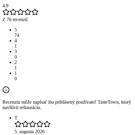
4.9
Z 76 recenzií
5
74
4
1
3
0
2
1
1
0
Recenziu môže napísať iba prihlásený používateľ TasteTown, ktorý
navštívil reštauráciu.
T
5. augusta 2026