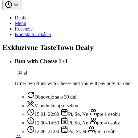
Dealy
Menu
Recenzie
Kontakt a Lokácia
Exkluzívne TasteTown Dealy
Bun with Cheese 1+1
−
34
zł
Order two Buns with Cheese and you will pay only for one.
Obnovuje sa o 30 dní
V podniku aj so sebou
15:01–22:00
·
Pi, So, Ne
·
pre 1 osobu
12:00–14:59
·
Pi, So, Ne
·
pre 4 osoby
12:00–21:00
·
Po, St, Št
·
pre 5 osôb