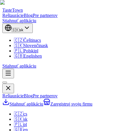
TasteTown
Reštaurácie
Blog
Pre partnerov
Stiahnuť aplikáciu
🇸🇰
sk
🇨🇿
Čeština
cs
🇸🇰
Slovenčina
sk
🇵🇱
Polski
pl
🇬🇧
English
en
Stiahnuť aplikáciu
Reštaurácie
Blog
Pre partnerov
Stiahnuť aplikáciu
Zaregistruj svoju firmu
🇨🇿
cs
🇸🇰
sk
🇵🇱
pl
🇬🇧
en