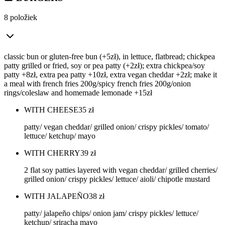
8 položiek
classic bun or gluten-free bun (+5zł), in lettuce, flatbread; chickpea
patty grilled or fried, soy or pea patty (+2zł); extra chickpea/soy
patty +8zł, extra pea patty +10zł, extra vegan cheddar +2zł; make it
a meal with french fries 200g/spicy french fries 200g/onion
rings/coleslaw and homemade lemonade +15zł
WITH CHEESE
35
zł
patty/ vegan cheddar/ grilled onion/ crispy pickles/ tomato/
lettuce/ ketchup/ mayo
WITH CHERRY
39
zł
2 flat soy patties layered with vegan cheddar/ grilled cherries/
grilled onion/ crispy pickles/ lettuce/ aioli/ chipotle mustard
WITH JALAPEÑO
38
zł
patty/ jalapeño chips/ onion jam/ crispy pickles/ lettuce/
ketchup/ sriracha mayo