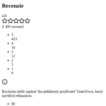
Recenzie
4.8
Z 495 recenzií
5
453
4
16
3
12
2
5
1
9
Recenziu môže napísať iba prihlásený používateľ TasteTown, ktorý
navštívil reštauráciu.
M