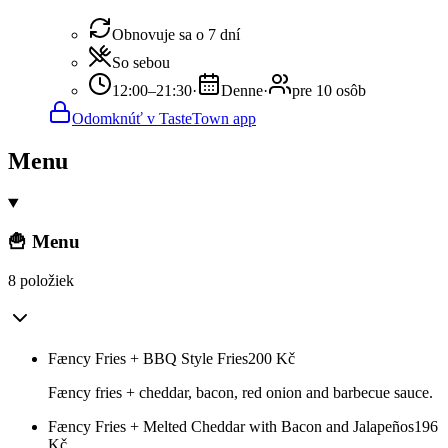
Obnovuje sa o 7 dní
So sebou
12:00–21:30
·
Denne
·
pre 10 osôb
Odomknúť v TasteTown app
Menu
🍟 Menu
8 položiek
Fæncy Fries + BBQ Style Fries
200
Kč
Fæncy fries + cheddar, bacon, red onion and barbecue sauce.
Fæncy Fries + Melted Cheddar with Bacon and Jalapeños
196
Kč