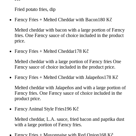
Fried potato fries, dip
Fæncy Fries + Melted Cheddar with Bacon
180
Kč
Melted cheddar with bacon with a large portion of Fæncy
fries. One Fæncy sauce of choice included in the product
price.
Fæncy Fries + Melted Cheddar
178
Kč
Melted cheddar with a large portion of Fæncy fries One
Fæncy sauce of choice included in the product price.
Fæncy Fries + Melted Cheddar with Jalapeños
178
Kč
Melted cheddar with Jalapeños and with a large portion of
Fæncy fries. One Fæncy sauce of choice included in the
product price.
Fæncy Animal Style Fries
196
Kč
Melted cheddar, L.A. sauce, fried bacon and paprika dust
with a large portion of Fæncy fries.
Fæncy Fries + Mayonnaise with Red Onion
168
Kč