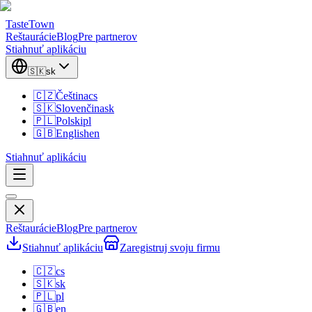
TasteTown
Reštaurácie
Blog
Pre partnerov
Stiahnuť aplikáciu
🇸🇰
sk
🇨🇿
Čeština
cs
🇸🇰
Slovenčina
sk
🇵🇱
Polski
pl
🇬🇧
English
en
Stiahnuť aplikáciu
Reštaurácie
Blog
Pre partnerov
Stiahnuť aplikáciu
Zaregistruj svoju firmu
🇨🇿
cs
🇸🇰
sk
🇵🇱
pl
🇬🇧
en