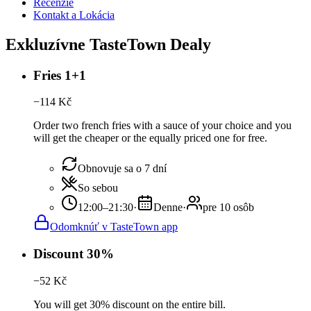
Recenzie
Kontakt a Lokácia
Exkluzívne TasteTown Dealy
Fries 1+1
−
114
Kč
Order two french fries with a sauce of your choice and you
will get the cheaper or the equally priced one for free.
Obnovuje sa o 7 dní
So sebou
12:00–21:30
·
Denne
·
pre 10 osôb
Odomknúť v TasteTown app
Discount 30%
−
52
Kč
You will get 30% discount on the entire bill.