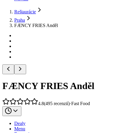
Reštaurácie
Praha
FÆNCY FRIES Anděl
FÆNCY FRIES Anděl
4.8
(
495
recenzií
)
·
Fast Food
Dealy
Menu