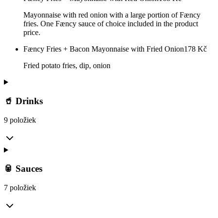
Mayonnaise with red onion with a large portion of Fæncy
fries. One Fæncy sauce of choice included in the product
price.
Fæncy Fries + Bacon Mayonnaise with Fried Onion
178
Kč
Fried potato fries, dip, onion
🥤 Drinks
9 položiek
🥫 Sauces
7 položiek