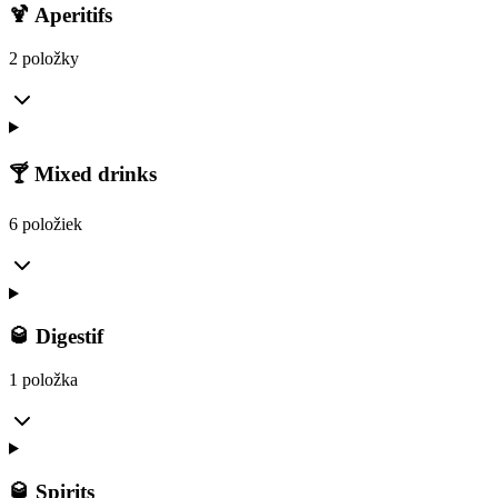
🍹 Aperitifs
2 položky
🍸 Mixed drinks
6 položiek
🥃 Digestif
1 položka
🥃 Spirits