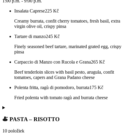
1:00 p.m. - 9:00 p.m.
Insalata Caprese
225
Kč
Creamy burrata, confit cherry tomatoes, fresh basil, extra
virgin olive oil, crispy pinsa
Tartare di manzo
245
Kč
Finely seasoned beef tartare, marinated grated egg, crispy
pinsa
Carpaccio di Manzo con Rucola e Grana
265
Kč
Beef tenderloin slices with basil pesto, arugula, confit
tomatoes, capers and Grana Padano cheese
Polenta fritta, ragù di pomodoro, burrata
175
Kč
Fried polenta with tomato ragù and burrata cheese
🍝 PASTA – RISOTTO
10 položiek