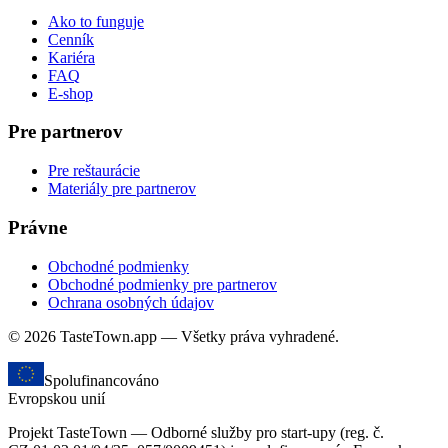
Ako to funguje
Cenník
Kariéra
FAQ
E-shop
Pre partnerov
Pre reštaurácie
Materiály pre partnerov
Právne
Obchodné podmienky
Obchodné podmienky pre partnerov
Ochrana osobných údajov
© 2026 TasteTown.app — Všetky práva vyhradené.
Spolufinancováno
Evropskou unií
Projekt TasteTown — Odborné služby pro start-upy (reg. č.