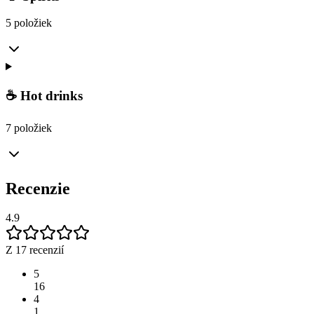
5 položiek
☕ Hot drinks
7 položiek
Recenzie
4.9
Z 17 recenzií
5
16
4
1