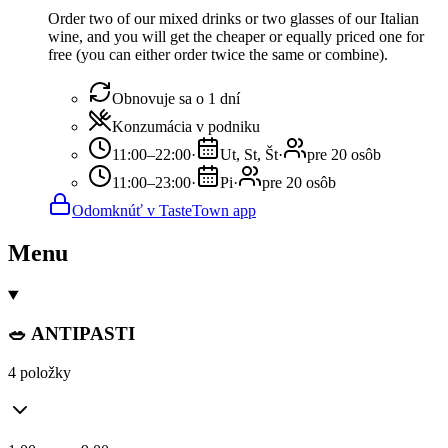
Order two of our mixed drinks or two glasses of our Italian
wine, and you will get the cheaper or equally priced one for
free (you can either order twice the same or combine).
Obnovuje sa o 1 dní
Konzumácia v podniku
11:00–22:00
·
Ut, St, Št
·
pre 20 osôb
11:00–23:00
·
Pi
·
pre 20 osôb
Odomknúť v TasteTown app
Menu
🥗 ANTIPASTI
4 položky