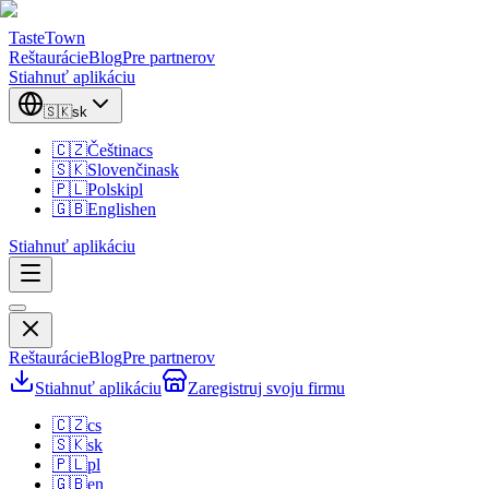
TasteTown
Reštaurácie
Blog
Pre partnerov
Stiahnuť aplikáciu
🇸🇰
sk
🇨🇿
Čeština
cs
🇸🇰
Slovenčina
sk
🇵🇱
Polski
pl
🇬🇧
English
en
Stiahnuť aplikáciu
Reštaurácie
Blog
Pre partnerov
Stiahnuť aplikáciu
Zaregistruj svoju firmu
🇨🇿
cs
🇸🇰
sk
🇵🇱
pl
🇬🇧
en