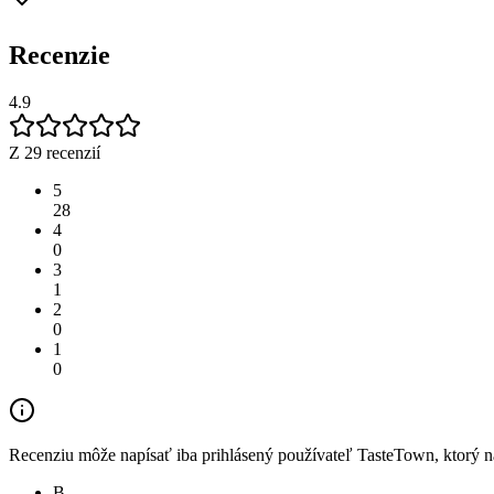
Recenzie
4.9
Z 29 recenzií
5
28
4
0
3
1
2
0
1
0
Recenziu môže napísať iba prihlásený používateľ TasteTown, ktorý nav
B