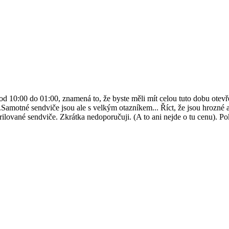
d 10:00 do 01:00, znamená to, že byste měli mít celou tuto dobu otevře
 ​Samotné sendviče jsou ale s velkým otazníkem... Říct, že jsou hrozné 
vané sendviče. Zkrátka nedoporučuji. (A to ani nejde o tu cenu). Pokud