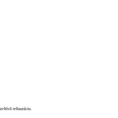
štívil reštauráciu.