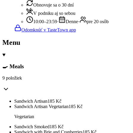
Obnovuje sa o 30 dní
V podniku aj so sebou
10:00–23:59
·
Denne
·
pre 20 osôb
Odomknúť v TasteTown app
Menu
🍳 Meals
9 položiek
Sandwich Artisan
185
Kč
Sandwich Artisan Vegetarian
185
Kč
Vegetarian
Sandwich Smoked
185
Kč
Sandwich with Brie and Cranberries
185
Kč