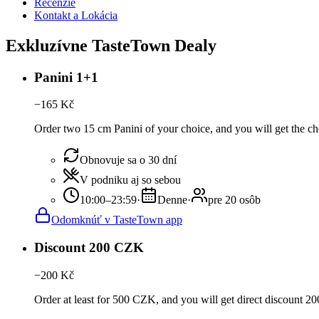
Recenzie
Kontakt a Lokácia
Exkluzívne TasteTown Dealy
Panini 1+1
−
165
Kč
Order two 15 cm Panini of your choice, and you will get the che
Obnovuje sa o 30 dní
V podniku aj so sebou
10:00–23:59
·
Denne
·
pre 20 osôb
Odomknúť v TasteTown app
Discount 200 CZK
−
200
Kč
Order at least for 500 CZK, and you will get direct discount 