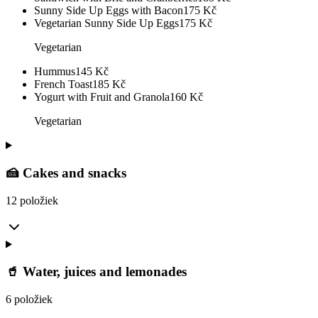
Sunny Side Up Eggs with Bacon
175
Kč
Vegetarian Sunny Side Up Eggs
175
Kč
Vegetarian
Hummus
145
Kč
French Toast
185
Kč
Yogurt with Fruit and Granola
160
Kč
Vegetarian
🍰 Cakes and snacks
12 položiek
🥤 Water, juices and lemonades
6 položiek