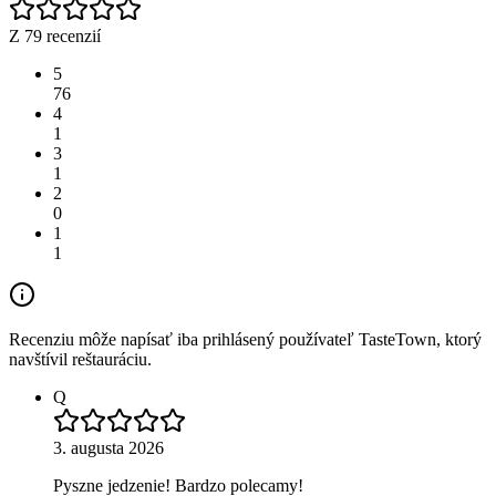
Z 79 recenzií
5
76
4
1
3
1
2
0
1
1
Recenziu môže napísať iba prihlásený používateľ TasteTown, ktorý
navštívil reštauráciu.
Q
3. augusta 2026
Pyszne jedzenie! Bardzo polecamy!