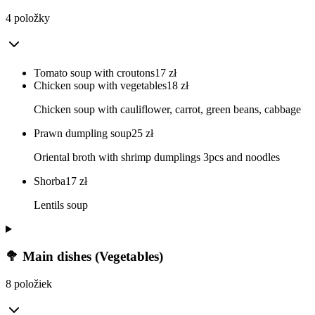
4 položky
Tomato soup with croutons
17
zł
Chicken soup with vegetables
18
zł
Chicken soup with cauliflower, carrot, green beans, cabbage
Prawn dumpling soup
25
zł
Oriental broth with shrimp dumplings 3pcs and noodles
Shorba
17
zł
Lentils soup
🥦 Main dishes (Vegetables)
8 položiek