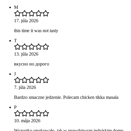
M
17. júla 2026
this time it was not tasty
T
13. júla 2026
вкусно но дорого
J
7. júla 2026
Bardzo smaczne jedzenie. Polecam chicken tikka masala
P
10. mája 2026
Wszystko smakowało, jak w prawdziwym indyjskim domu.