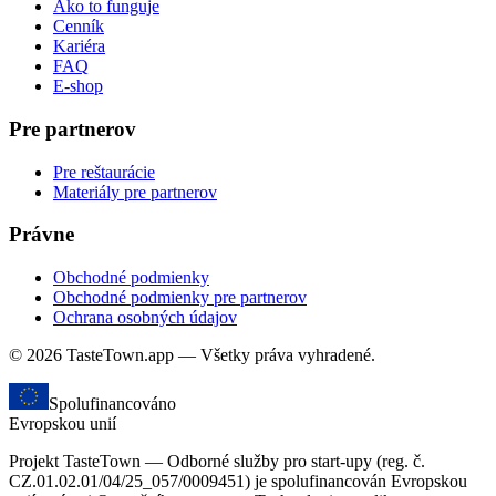
Ako to funguje
Cenník
Kariéra
FAQ
E-shop
Pre partnerov
Pre reštaurácie
Materiály pre partnerov
Právne
Obchodné podmienky
Obchodné podmienky pre partnerov
Ochrana osobných údajov
© 2026 TasteTown.app — Všetky práva vyhradené.
Spolufinancováno
Evropskou unií
Projekt TasteTown — Odborné služby pro start-upy (reg. č.
CZ.01.02.01/04/25_057/0009451) je spolufinancován Evropskou