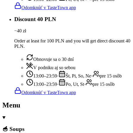
Odomknúť v TasteTown app
Discount 40 PLN
−
40
zł
Order at least for 100 PLN and you will get direct discount 40
PLN.
Obnovuje sa o 30 dní
V podniku aj so sebou
13:00–23:59
·
Št, Pi, So, Ne
·
pre 15 osôb
13:00–23:59
·
Po, Ut, St
·
pre 15 osôb
Odomknúť v TasteTown app
Menu
🥣 Soups