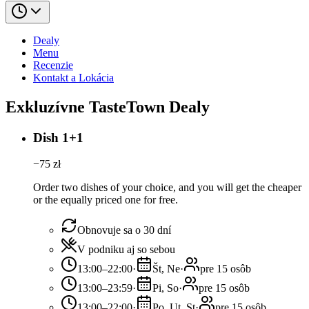
Dealy
Menu
Recenzie
Kontakt a Lokácia
Exkluzívne TasteTown Dealy
Dish 1+1
−
75
zł
Order two dishes of your choice, and you will get the cheaper
or the equally priced one for free.
Obnovuje sa o 30 dní
V podniku aj so sebou
13:00–22:00
·
Št, Ne
·
pre 15 osôb
13:00–23:59
·
Pi, So
·
pre 15 osôb
13:00–22:00
·
Po, Ut, St
·
pre 15 osôb