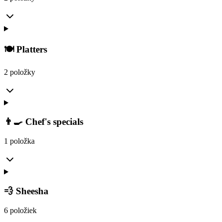
🍽️ Platters
2 položky
👨‍🍳 Chef's specials
1 položka
💨 Sheesha
6 položiek