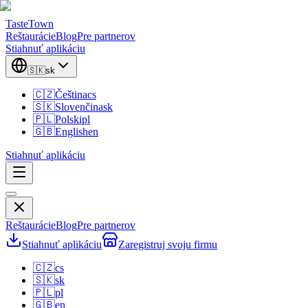
TasteTown
Reštaurácie
Blog
Pre partnerov
Stiahnuť aplikáciu
🇸🇰
sk
🇨🇿
Čeština
cs
🇸🇰
Slovenčina
sk
🇵🇱
Polski
pl
🇬🇧
English
en
Stiahnuť aplikáciu
Reštaurácie
Blog
Pre partnerov
Stiahnuť aplikáciu
Zaregistruj svoju firmu
🇨🇿
cs
🇸🇰
sk
🇵🇱
pl
🇬🇧
en