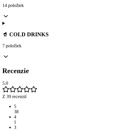
14 položiek
🥤 COLD DRINKS
7 položiek
Recenzie
5.0
Z 39 recenzií
5
38
4
1
3