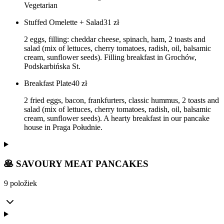
Vegetarian
Stuffed Omelette + Salad
31
zł
2 eggs, filling: cheddar cheese, spinach, ham, 2 toasts and
salad (mix of lettuces, cherry tomatoes, radish, oil, balsamic
cream, sunflower seeds). Filling breakfast in Grochów,
Podskarbińska St.
Breakfast Plate
40
zł
2 fried eggs, bacon, frankfurters, classic hummus, 2 toasts and
salad (mix of lettuces, cherry tomatoes, radish, oil, balsamic
cream, sunflower seeds). A hearty breakfast in our pancake
house in Praga Południe.
🥞 SAVOURY MEAT PANCAKES
9 položiek