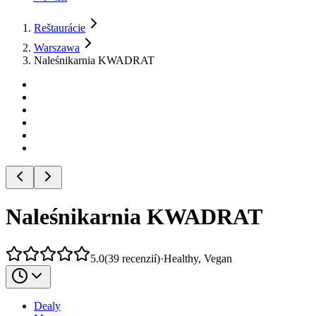
Reštaurácie
Warszawa
Naleśnikarnia KWADRAT
Naleśnikarnia KWADRAT
5.0
(
39
recenzií
)
·
Healthy, Vegan
Dealy