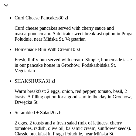
Curd Cheese Pancakes
30
zł
Curd cheese pancakes served with cherry sauce and
mascarpone cream. A delicate sweet breakfast option in Praga
Południe, near Mińska St. Vegetarian
Homemade Bun With Cream
10
zł
Fresh, fluffy bun served with cream. Simple, homemade taste
in our pancake house in Grochów, Podskarbińska St.
Vegetarian
SHAKSHUKA
31
zł
Warm breakfast: 2 eggs, onion, red pepper, tomato, basil, 2
toasts. A filling option for a good start to the day in Grochów,
Drwęcka St.
Scrambled + Salad
26
zł
2 eggs, 2 toasts and a fresh salad (mix of lettuces, cherry
tomatoes, radish, olive oil, balsamic cream, sunflower seeds).
Classic breakfast in Praga Południe, near Mińska St.