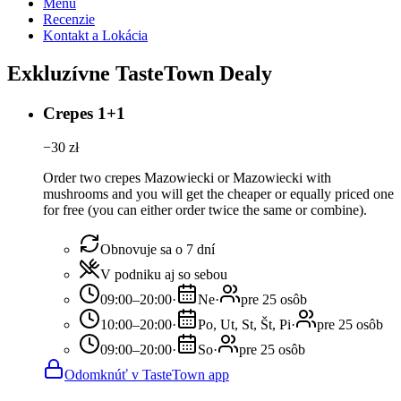
Menu
Recenzie
Kontakt a Lokácia
Exkluzívne TasteTown Dealy
Crepes 1+1
−
30
zł
Order two crepes Mazowiecki or Mazowiecki with
mushrooms and you will get the cheaper or equally priced one
for free (you can either order twice the same or combine).
Obnovuje sa o 7 dní
V podniku aj so sebou
09:00–20:00
·
Ne
·
pre 25 osôb
10:00–20:00
·
Po, Ut, St, Št, Pi
·
pre 25 osôb
09:00–20:00
·
So
·
pre 25 osôb
Odomknúť v TasteTown app