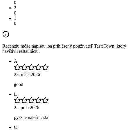
0
2
0
1
0
Recenziu môže napísať iba prihlásený používateľ TasteTown, ktorý
navštívil reštauráciu.
A
22. mája 2026
good
L
2. apríla 2026
pyszne naleśniczki
C