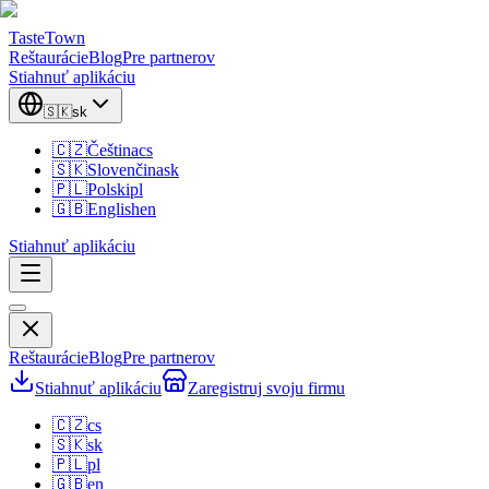
TasteTown
Reštaurácie
Blog
Pre partnerov
Stiahnuť aplikáciu
🇸🇰
sk
🇨🇿
Čeština
cs
🇸🇰
Slovenčina
sk
🇵🇱
Polski
pl
🇬🇧
English
en
Stiahnuť aplikáciu
Reštaurácie
Blog
Pre partnerov
Stiahnuť aplikáciu
Zaregistruj svoju firmu
🇨🇿
cs
🇸🇰
sk
🇵🇱
pl
🇬🇧
en