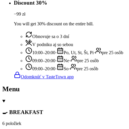
Discount 30%
−
99
zł
You will get 30% discount on the entire bill.
Obnovuje sa o 3 dní
V podniku aj so sebou
10:00–20:00
·
Po, Ut, St, Št, Pi
·
pre 25 osôb
09:00–20:00
·
Ne
·
pre 25 osôb
09:00–20:00
·
So
·
pre 25 osôb
Odomknúť v TasteTown app
Menu
🍳 BREAKFAST
6 položiek