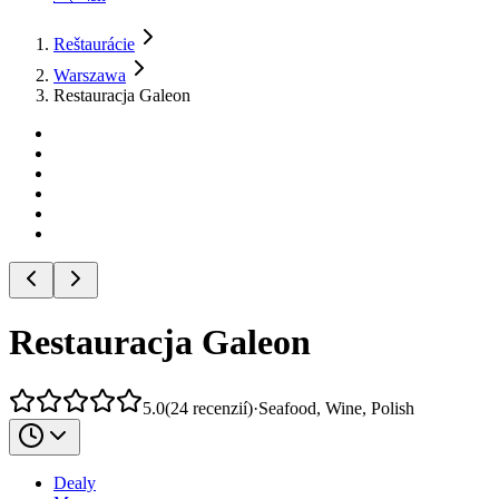
Reštaurácie
Warszawa
Restauracja Galeon
Restauracja Galeon
5.0
(
24
recenzií
)
·
Seafood, Wine, Polish
Dealy