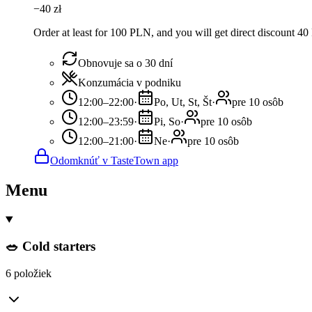
−
40
zł
Order at least for 100 PLN, and you will get direct discount 4
Obnovuje sa o 30 dní
Konzumácia v podniku
12:00–22:00
·
Po, Ut, St, Št
·
pre 10 osôb
12:00–23:59
·
Pi, So
·
pre 10 osôb
12:00–21:00
·
Ne
·
pre 10 osôb
Odomknúť v TasteTown app
Menu
🥗 Cold starters
6 položiek