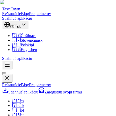
TasteTown
Reštaurácie
Blog
Pre partnerov
Stiahnuť aplikáciu
🇸🇰
sk
🇨🇿
Čeština
cs
🇸🇰
Slovenčina
sk
🇵🇱
Polski
pl
🇬🇧
English
en
Stiahnuť aplikáciu
Reštaurácie
Blog
Pre partnerov
Stiahnuť aplikáciu
Zaregistruj svoju firmu
🇨🇿
cs
🇸🇰
sk
🇵🇱
pl
🇬🇧
en