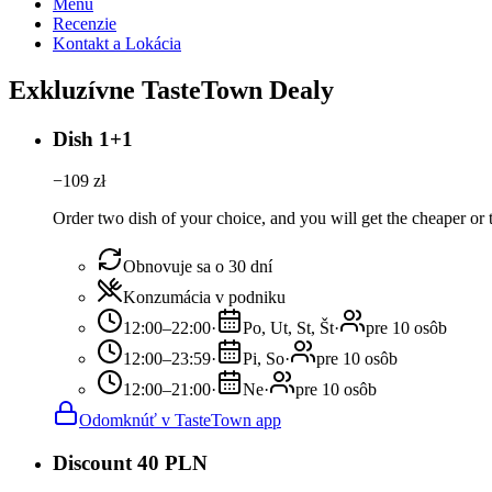
Menu
Recenzie
Kontakt a Lokácia
Exkluzívne TasteTown Dealy
Dish 1+1
−
109
zł
Order two dish of your choice, and you will get the cheaper or t
Obnovuje sa o 30 dní
Konzumácia v podniku
12:00–22:00
·
Po, Ut, St, Št
·
pre 10 osôb
12:00–23:59
·
Pi, So
·
pre 10 osôb
12:00–21:00
·
Ne
·
pre 10 osôb
Odomknúť v TasteTown app
Discount 40 PLN