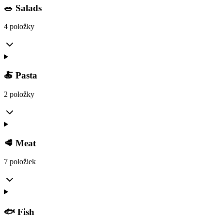
🥗 Salads
4 položky
🍝 Pasta
2 položky
🥩 Meat
7 položiek
🐟 Fish