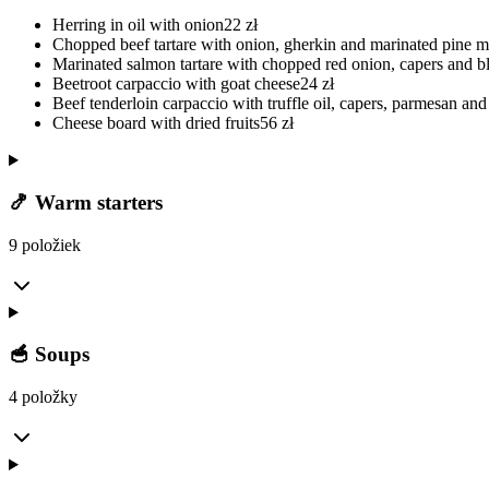
Herring in oil with onion
22
zł
Chopped beef tartare with onion, gherkin and marinated pine
Marinated salmon tartare with chopped red onion, capers and bl
Beetroot carpaccio with goat cheese
24
zł
Beef tenderloin carpaccio with truffle oil, capers, parmesan and
Cheese board with dried fruits
56
zł
🍤 Warm starters
9 položiek
🥣 Soups
4 položky