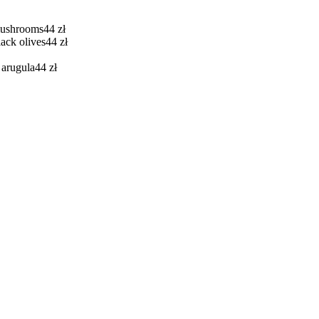
 mushrooms
44
zł
ack olives
44
zł
 arugula
44
zł