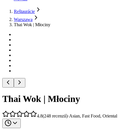
Reštaurácie
Warszawa
Thai Wok | Młociny
Thai Wok | Młociny
4.8
(
248
recenzií
)
·
Asian, Fast Food, Oriental