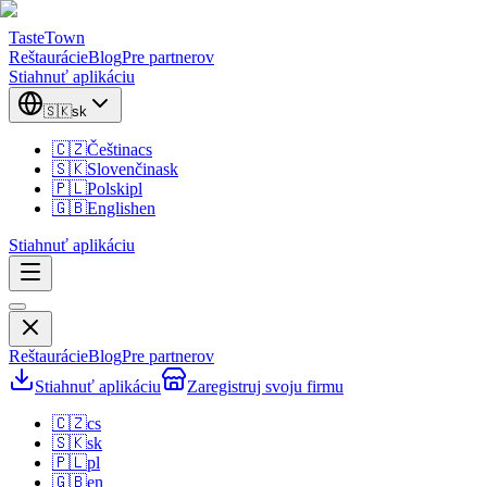
TasteTown
Reštaurácie
Blog
Pre partnerov
Stiahnuť aplikáciu
🇸🇰
sk
🇨🇿
Čeština
cs
🇸🇰
Slovenčina
sk
🇵🇱
Polski
pl
🇬🇧
English
en
Stiahnuť aplikáciu
Reštaurácie
Blog
Pre partnerov
Stiahnuť aplikáciu
Zaregistruj svoju firmu
🇨🇿
cs
🇸🇰
sk
🇵🇱
pl
🇬🇧
en