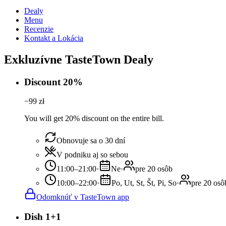
Dealy
Menu
Recenzie
Kontakt a Lokácia
Exkluzívne TasteTown Dealy
Discount 20%
−
99
zł
You will get 20% discount on the entire bill.
Obnovuje sa o 30 dní
V podniku aj so sebou
11:00–21:00
·
Ne
·
pre 20 osôb
10:00–22:00
·
Po, Ut, St, Št, Pi, So
·
pre 20 osô
Odomknúť v TasteTown app
Dish 1+1