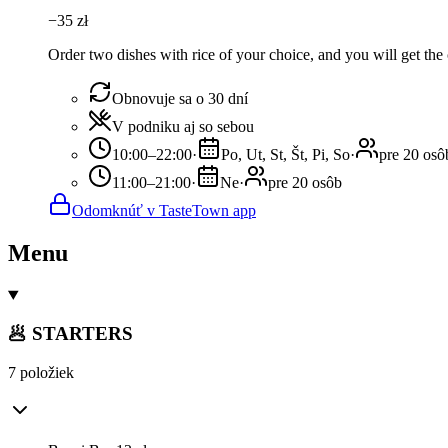
−
35
zł
Order two dishes with rice of your choice, and you will get the 
Obnovuje sa o 30 dní
V podniku aj so sebou
10:00–22:00
·
Po, Ut, St, Št, Pi, So
·
pre 20 osô
11:00–21:00
·
Ne
·
pre 20 osôb
Odomknúť v TasteTown app
Menu
🥟 STARTERS
7 položiek