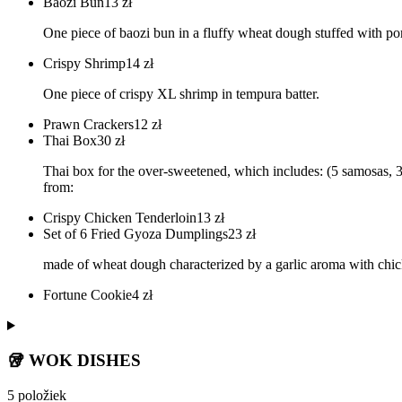
Baozi Bun
13
zł
One piece of baozi bun in a fluffy wheat dough stuffed with por
Crispy Shrimp
14
zł
One piece of crispy XL shrimp in tempura batter.
Prawn Crackers
12
zł
Thai Box
30
zł
Thai box for the over-sweetened, which includes: (5 samosas, 
from:
Crispy Chicken Tenderloin
13
zł
Set of 6 Fried Gyoza Dumplings
23
zł
made of wheat dough characterized by a garlic aroma with chic
Fortune Cookie
4
zł
🥡 WOK DISHES
5 položiek