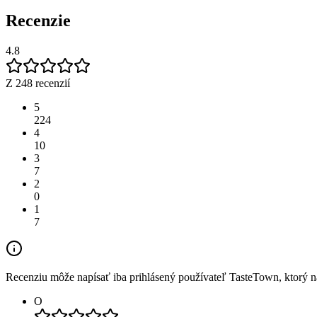
Recenzie
4.8
Z 248 recenzií
5
224
4
10
3
7
2
0
1
7
Recenziu môže napísať iba prihlásený používateľ TasteTown, ktorý nav
O