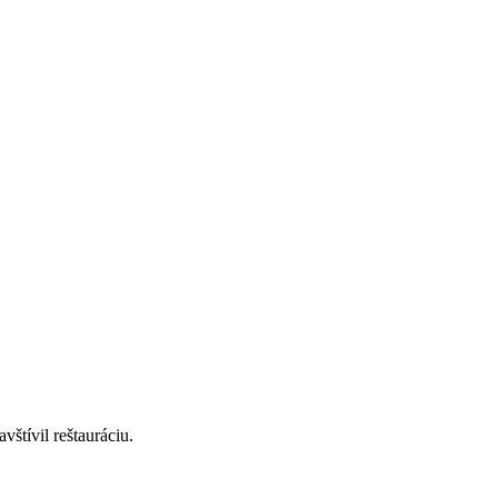
štívil reštauráciu.